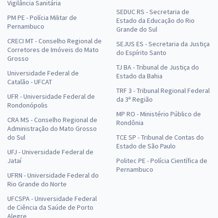
Vigilância Sanitária
SEDUC RS - Secretaria de
PM PE - Polícia Militar de
Estado da Educação do Rio
Pernambuco
Grande do Sul
CRECI MT - Conselho Regional de
SEJUS ES - Secretaria da Justiça
Corretores de Imóveis do Mato
do Espírito Santo
Grosso
TJ BA - Tribunal de Justiça do
Universidade Federal de
Estado da Bahia
Catalão - UFCAT
TRF 3 - Tribunal Regional Federal
UFR - Universidade Federal de
da 3ª Região
Rondonópolis
MP RO - Ministério Público de
CRA MS - Conselho Regional de
Rondônia
Administração do Mato Grosso
do Sul
TCE SP - Tribunal de Contas do
Estado de São Paulo
UFJ - Universidade Federal de
Jataí
Politec PE - Polícia Científica de
Pernambuco
UFRN - Universidade Federal do
Rio Grande do Norte
UFCSPA - Universidade Federal
de Ciência da Saúde de Porto
Alegre