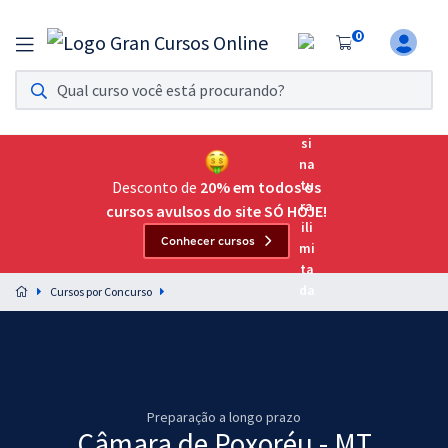
0
Assinatura Ilimitada 11
Acesso a todos os cursos. Teste grátis por 7 dias!
Assinatura OAB Até Passar
Acesso ilimitado a toda preparação para o Exame da
Desconto de
20% em todos os
Ordem, até você passar!
cursos avulsos do site SÓ HOJE!
Conhecer cursos
Residências Multiprofissionais
Preparação completa e intensiva para as principais
Cursos por Concurso
residências em saúde do Brasil
Concursos
Assinatura Ilimitada
Preparação a longo prazo
Cursos 20% OFF
Câmara de Poxoréu - MT