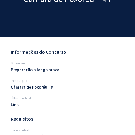
Pós
Graduação
OAB
Mentorias
Informações do Concurso
Questões grátis
Situação
Preparação a longo prazo
Conteúdo gratuito
Instituição
Blog
Câmara de Poxoréu - MT
Aprovados
Último edital
Link
Atendimento
Requisitos
Escolaridade