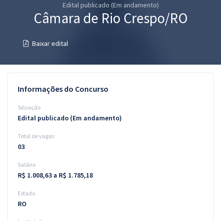
Edital publicado (Em andamento)
Pós
Câmara de Rio Crespo/RO
Graduação
Baixar edital
OAB
Mentorias
Informações do Concurso
Questões grátis
Situação
Edital publicado (Em andamento)
Conteúdo gratuito
Total de vagas
Blog
03
Aprovados
Salário
R$ 1.008,63 a R$ 1.785,18
Atendimento
Estado
RO