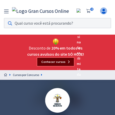
0
Assinatura Ilimitada 11
Acesso a todos os cursos. Teste grátis por 7 dias!
Assinatura OAB Até Passar
Acesso ilimitado a toda preparação para o Exame da
Desconto de
20% em todos os
Ordem, até você passar!
cursos avulsos do site SÓ HOJE!
Conhecer cursos
Residências Multiprofissionais
Preparação completa e intensiva para as principais
Cursos por Concurso
residências em saúde do Brasil
Concursos
Assinatura Ilimitada
Cursos 20% OFF