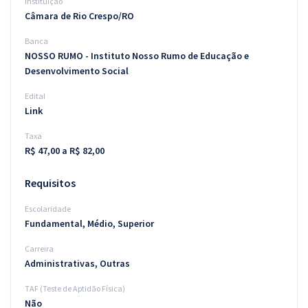
Instituição
Câmara de Rio Crespo/RO
Banca
NOSSO RUMO - Instituto Nosso Rumo de Educação e
Desenvolvimento Social
Edital
Link
Taxa
R$ 47,00 a R$ 82,00
Requisitos
Escolaridade
Fundamental, Médio, Superior
Carreira
Administrativas, Outras
TAF (Teste de Aptidão Física)
Não