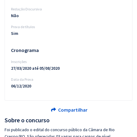
Redação Discursiva
Não
Prova de títulos
Sim
Cronograma
Inscrições
27/03/2020 até 05/08/2020
Data da Prova
06/12/2020
Compartilhar
Sobre o concurso
Foi publicado o edital do concurso público da Câmara de Rio
Crespo/RO. São oferecidas 03 vagas para cargos de nível