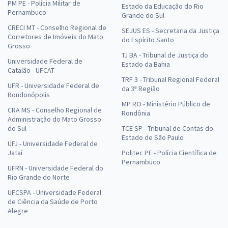
PM PE - Polícia Militar de
Estado da Educação do Rio
Pernambuco
Grande do Sul
CRECI MT - Conselho Regional de
SEJUS ES - Secretaria da Justiça
Corretores de Imóveis do Mato
do Espírito Santo
Grosso
TJ BA - Tribunal de Justiça do
Universidade Federal de
Estado da Bahia
Catalão - UFCAT
TRF 3 - Tribunal Regional Federal
UFR - Universidade Federal de
da 3ª Região
Rondonópolis
MP RO - Ministério Público de
CRA MS - Conselho Regional de
Rondônia
Administração do Mato Grosso
do Sul
TCE SP - Tribunal de Contas do
Estado de São Paulo
UFJ - Universidade Federal de
Jataí
Politec PE - Polícia Científica de
Pernambuco
UFRN - Universidade Federal do
Rio Grande do Norte
UFCSPA - Universidade Federal
de Ciência da Saúde de Porto
Alegre