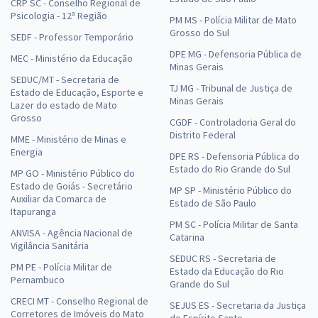
CRP SC - Conselho Regional de
Psicologia - 12ª Região
PM MS - Polícia Militar de Mato
Grosso do Sul
SEDF - Professor Temporário
DPE MG - Defensoria Pública de
MEC - Ministério da Educação
Minas Gerais
SEDUC/MT - Secretaria de
TJ MG - Tribunal de Justiça de
Estado de Educação, Esporte e
Minas Gerais
Lazer do estado de Mato
Grosso
CGDF - Controladoria Geral do
Distrito Federal
MME - Ministério de Minas e
Energia
DPE RS - Defensoria Pública do
Estado do Rio Grande do Sul
MP GO - Ministério Público do
Estado de Goiás - Secretário
MP SP - Ministério Público do
Auxiliar da Comarca de
Estado de São Paulo
Itapuranga
PM SC - Polícia Militar de Santa
ANVISA - Agência Nacional de
Catarina
Vigilância Sanitária
SEDUC RS - Secretaria de
PM PE - Polícia Militar de
Estado da Educação do Rio
Pernambuco
Grande do Sul
CRECI MT - Conselho Regional de
SEJUS ES - Secretaria da Justiça
Corretores de Imóveis do Mato