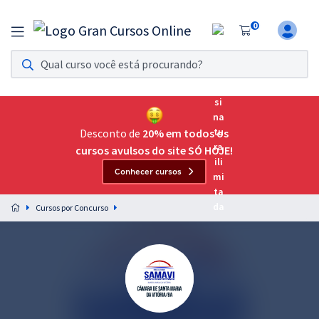
0
Assinatura Ilimitada 11
Acesso a todos os cursos. Teste grátis por 7 dias!
Assinatura OAB Até Passar
Acesso ilimitado a toda preparação para o Exame da
Desconto de
20% em todos os
Ordem, até você passar!
cursos avulsos do site SÓ HOJE!
Conhecer cursos
Residências Multiprofissionais
Preparação completa e intensiva para as principais
Cursos por Concurso
residências em saúde do Brasil
Concursos
Assinatura Ilimitada
Cursos 20% OFF