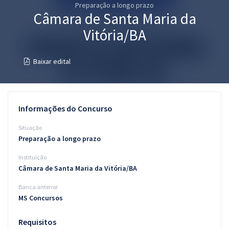
Preparação a longo prazo
Pós
Câmara de Santa Maria da
Graduação
Vitória/BA
OAB
Baixar edital
Mentorias
Questões grátis
Informações do Concurso
Conteúdo gratuito
Situação
Preparação a longo prazo
Blog
Instituição
Aprovados
Câmara de Santa Maria da Vitória/BA
Banca anterior
Atendimento
MS Concursos
Requisitos