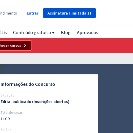
Assinatura
Ilimitada
11
endimento
Entrar
átis
Conteúdo gratuito
Blog
Aprovados
hecer cursos
Informações do Concurso
Situação
Edital publicado (Inscrições abertas)
Total de vagas
1+CR
Salário