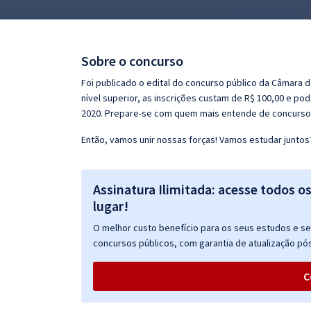
Pós
Graduação
Sobre o concurso
OAB
Foi publicado o edital do concurso público da Câmara 
nível superior, as inscrições custam de R$ 100,00 e po
Mentorias
2020. Prepare-se com quem mais entende de concurso 
Então, vamos unir nossas forças! Vamos estudar juntos
Questões grátis
Conteúdo gratuito
Assinatura Ilimitada: acesse todos o
Blog
lugar!
Aprovados
O melhor custo benefício para os seus estudos e seu
concursos públicos, com garantia de atualização pós
Atendimento
C