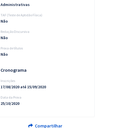
Administrativas
TAF (Teste de Aptidão Física)
Não
Redação Discursiva
Não
Prova de títulos
Não
Cronograma
Inscrições
17/08/2020 até 15/09/2020
Data da Prova
25/10/2020
Compartilhar