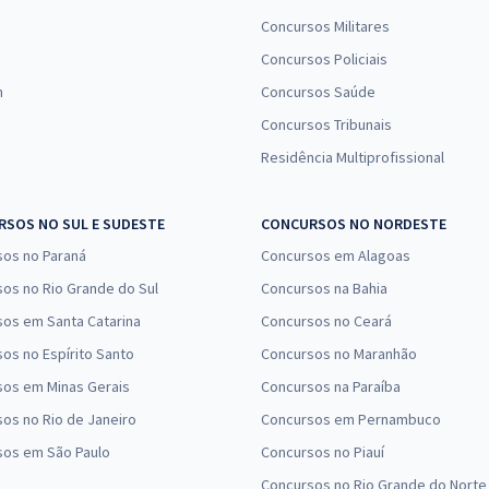
Concursos Militares
Concursos Policiais
n
Concursos Saúde
Concursos Tribunais
Residência Multiprofissional
SOS NO SUL E SUDESTE
CONCURSOS NO NORDESTE
sos no Paraná
Concursos em Alagoas
os no Rio Grande do Sul
Concursos na Bahia
os em Santa Catarina
Concursos no Ceará
os no Espírito Santo
Concursos no Maranhão
sos em Minas Gerais
Concursos na Paraíba
os no Rio de Janeiro
Concursos em Pernambuco
sos em São Paulo
Concursos no Piauí
Concursos no Rio Grande do Norte