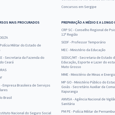
Concursos em Sergipe
RSOS MAIS PROCURADOS
PREPARAÇÃO A MÉDIO E A LONGO
CRP SC - Conselho Regional de Psic
12ª Região
 DELTA
SEDF - Professor Temporário
Polícia Militar do Estado de
s
MEC - Ministério da Educação
E - Secretaria da Fazenda do
SEDUC/MT - Secretaria de Estado 
 do Ceará
Educação, Esporte e Lazer do est
Mato Grosso
BRAS
MME - Ministério de Minas e Energi
DF
MP GO - Ministério Público do Esta
- Empresa Brasileira de Serviços
Goiás - Secretário Auxiliar da Com
lares
Itapuranga
o Brasil
ANVISA - Agência Nacional de Vigilâ
Sanitária
PM PE - Polícia Militar de Pernamb
Instituto Nacional do Seguro Social