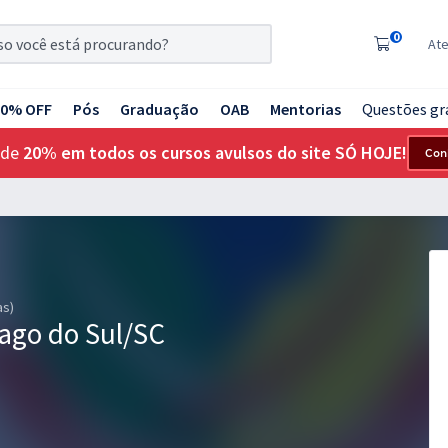
0
At
20% OFF
Pós
Graduação
OAB
Mentorias
Questões gr
 de
20% em todos os cursos avulsos do site SÓ HOJE!
Con
as)
ago do Sul/SC