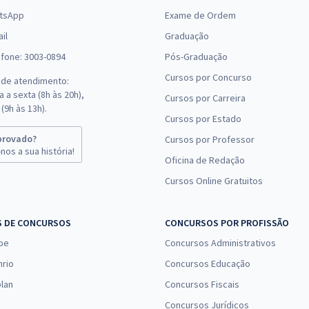
tsApp
Exame de Ordem
il
Graduação
efone: 3003-0894
Pós-Graduação
Cursos por Concurso
 de atendimento:
 a sexta (8h às 20h),
Cursos por Carreira
(9h às 13h).
Cursos por Estado
provado?
Cursos por Professor
nos a sua história!
Oficina de Redação
Cursos Online Gratuitos
S DE CONCURSOS
CONCURSOS POR PROFISSÃO
pe
Concursos Administrativos
nrio
Concursos Educação
lan
Concursos Fiscais
Concursos Jurídicos