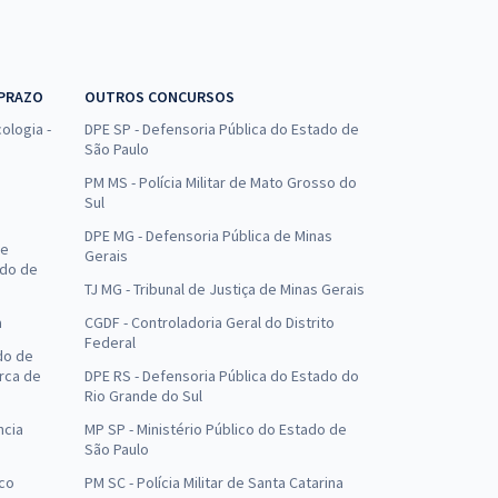
 PRAZO
OUTROS CONCURSOS
ologia -
DPE SP - Defensoria Pública do Estado de
São Paulo
PM MS - Polícia Militar de Mato Grosso do
Sul
DPE MG - Defensoria Pública de Minas
de
Gerais
ado de
TJ MG - Tribunal de Justiça de Minas Gerais
a
CGDF - Controladoria Geral do Distrito
Federal
do de
arca de
DPE RS - Defensoria Pública do Estado do
Rio Grande do Sul
ncia
MP SP - Ministério Público do Estado de
São Paulo
uco
PM SC - Polícia Militar de Santa Catarina