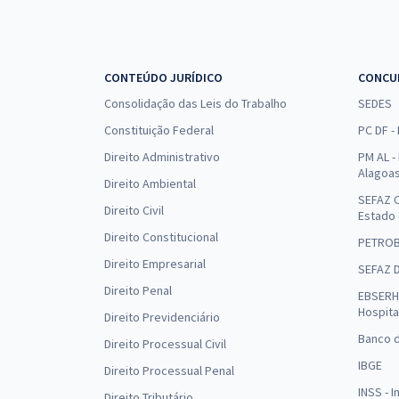
CONTEÚDO JURÍDICO
CONCU
Consolidação das Leis do Trabalho
SEDES
Constituição Federal
PC DF -
Direito Administrativo
PM AL - 
Alagoa
Direito Ambiental
SEFAZ C
Direito Civil
Estado
Direito Constitucional
PETRO
Direito Empresarial
SEFAZ 
Direito Penal
EBSERH 
Hospita
Direito Previdenciário
Banco d
Direito Processual Civil
IBGE
Direito Processual Penal
INSS - 
Direito Tributário