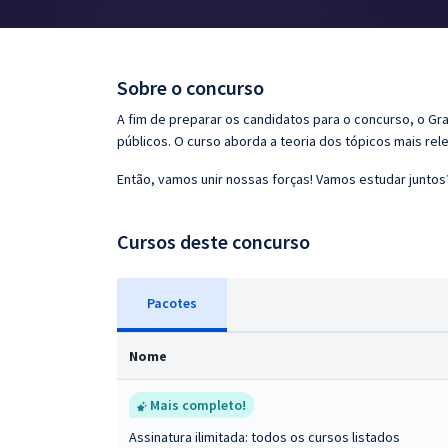
Pós
Graduação
Sobre o concurso
OAB
A fim de preparar os candidatos para o concurso, o G
públicos. O curso aborda a teoria dos tópicos mais rele
Mentorias
Então, vamos unir nossas forças! Vamos estudar juntos
Questões grátis
Cursos deste concurso
Conteúdo gratuito
Blog
Pacotes
Aprovados
Nome
Atendimento
Mais completo!
Assinatura ilimitada: todos os cursos listados