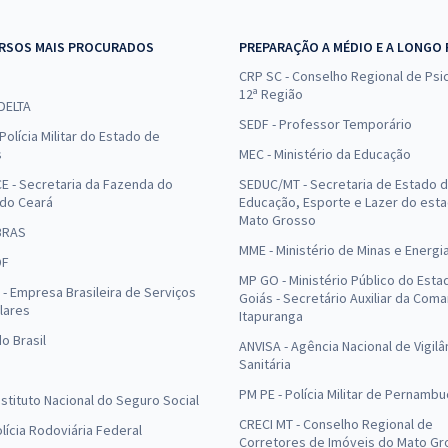
RSOS MAIS PROCURADOS
PREPARAÇÃO A MÉDIO E A LONGO
CRP SC - Conselho Regional de Psic
12ª Região
 DELTA
SEDF - Professor Temporário
Polícia Militar do Estado de
s
MEC - Ministério da Educação
E - Secretaria da Fazenda do
SEDUC/MT - Secretaria de Estado 
 do Ceará
Educação, Esporte e Lazer do est
Mato Grosso
BRAS
MME - Ministério de Minas e Energi
DF
MP GO - Ministério Público do Esta
- Empresa Brasileira de Serviços
Goiás - Secretário Auxiliar da Com
lares
Itapuranga
o Brasil
ANVISA - Agência Nacional de Vigilâ
Sanitária
PM PE - Polícia Militar de Pernamb
Instituto Nacional do Seguro Social
CRECI MT - Conselho Regional de
olícia Rodoviária Federal
Corretores de Imóveis do Mato Gr