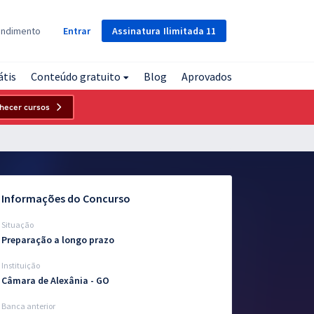
Assinatura
Ilimitada
11
endimento
Entrar
átis
Conteúdo gratuito
Blog
Aprovados
hecer cursos
Informações do Concurso
Situação
Preparação a longo prazo
Instituição
Câmara de Alexânia - GO
Banca anterior