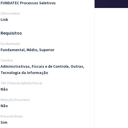
FUNDATEC Processos Seletivos
Último edital
Link
Requisitos
Escolaridade
Fundamental, Médio, Superior
Carreira
Administrativas, Fiscais e de Controle, Outras,
Tecnologia da Informação
TAF (Teste de Aptidão Física)
Não
Redação Discursiva
Não
Prova de títulos
Sim