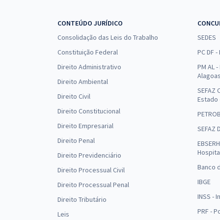
CONTEÚDO JURÍDICO
CONCU
Consolidação das Leis do Trabalho
SEDES
Constituição Federal
PC DF -
Direito Administrativo
PM AL - 
Alagoa
Direito Ambiental
SEFAZ C
Direito Civil
Estado
Direito Constitucional
PETRO
Direito Empresarial
SEFAZ 
Direito Penal
EBSERH 
Hospita
Direito Previdenciário
Banco d
Direito Processual Civil
IBGE
Direito Processual Penal
INSS - 
Direito Tributário
PRF - P
Leis