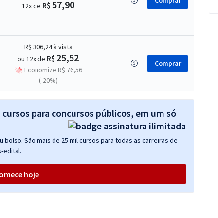
Comprar
57,90
R$
12x de
R$ 306,24
à vista
25,52
R$
ou 12x de
Comprar
Economize R$ 76,56
(-20%)
s cursos para concursos públicos, em um só
 bolso. São mais de 25 mil cursos para todas as carreiras de
-edital.
omece hoje