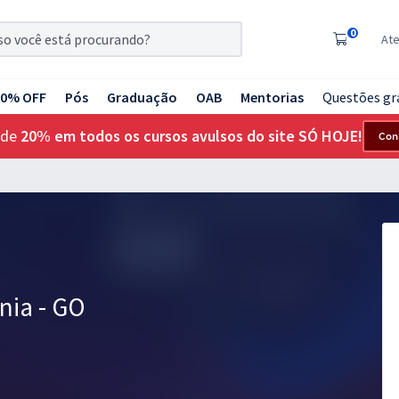
0
At
20% OFF
Pós
Graduação
OAB
Mentorias
Questões gr
 de
20% em todos os cursos avulsos do site SÓ HOJE!
Con
nia - GO