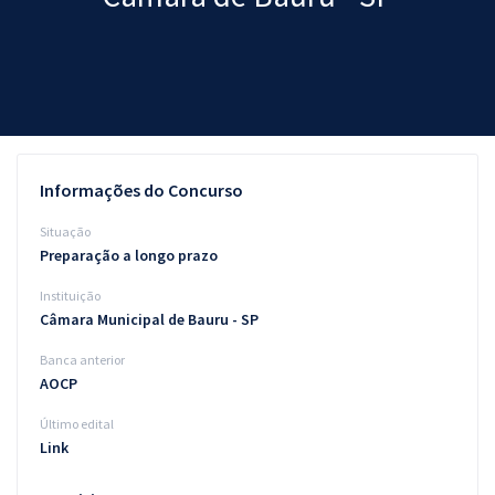
Pós
Graduação
OAB
Mentorias
Informações do Concurso
Questões grátis
Situação
Preparação a longo prazo
Conteúdo gratuito
Instituição
Blog
Câmara Municipal de Bauru - SP
Aprovados
Banca anterior
AOCP
Atendimento
Último edital
Link