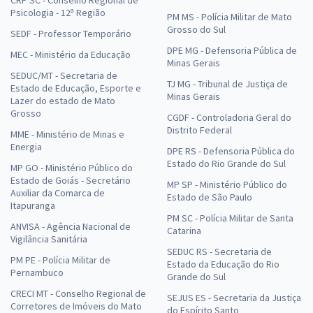
CRP SC - Conselho Regional de
Psicologia - 12ª Região
PM MS - Polícia Militar de Mato
Grosso do Sul
SEDF - Professor Temporário
DPE MG - Defensoria Pública de
MEC - Ministério da Educação
Minas Gerais
SEDUC/MT - Secretaria de
TJ MG - Tribunal de Justiça de
Estado de Educação, Esporte e
Minas Gerais
Lazer do estado de Mato
Grosso
CGDF - Controladoria Geral do
Distrito Federal
MME - Ministério de Minas e
Energia
DPE RS - Defensoria Pública do
Estado do Rio Grande do Sul
MP GO - Ministério Público do
Estado de Goiás - Secretário
MP SP - Ministério Público do
Auxiliar da Comarca de
Estado de São Paulo
Itapuranga
PM SC - Polícia Militar de Santa
ANVISA - Agência Nacional de
Catarina
Vigilância Sanitária
SEDUC RS - Secretaria de
PM PE - Polícia Militar de
Estado da Educação do Rio
Pernambuco
Grande do Sul
CRECI MT - Conselho Regional de
SEJUS ES - Secretaria da Justiça
Corretores de Imóveis do Mato
do Espírito Santo