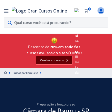
0
Assinatura Ilimitada 11
Acesso a todos os cursos. Teste grátis por 7 dias!
Assinatura OAB Até Passar
Acesso ilimitado a toda preparação para o Exame da
Desconto de
20% em todos os
Ordem, até você passar!
cursos avulsos do site SÓ HOJE!
Conhecer cursos
Residências Multiprofissionais
Preparação completa e intensiva para as principais
Cursos por Concurso
residências em saúde do Brasil
Concursos
Assinatura Ilimitada
Preparação a longo prazo
Cursos 20% OFF
Câmara de Bauru - SP