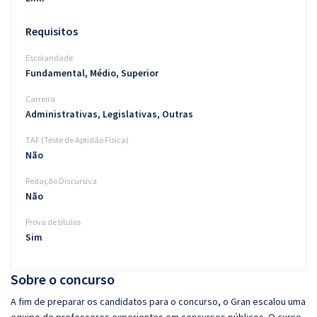
Requisitos
Escolaridade
Fundamental, Médio, Superior
Carreira
Administrativas, Legislativas, Outras
TAF (Teste de Aptidão Física)
Não
Redação Discursiva
Não
Prova de títulos
Sim
Sobre o concurso
A fim de preparar os candidatos para o concurso, o Gran escalou uma