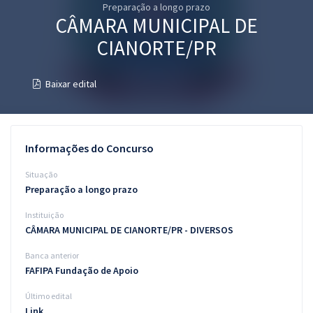
Preparação a longo prazo
Pós
CÂMARA MUNICIPAL DE
Graduação
CIANORTE/PR
OAB
Baixar edital
Mentorias
Questões grátis
Informações do Concurso
Conteúdo gratuito
Situação
Preparação a longo prazo
Blog
Instituição
Aprovados
CÂMARA MUNICIPAL DE CIANORTE/PR - DIVERSOS
Banca anterior
Atendimento
FAFIPA Fundação de Apoio
Último edital
Link