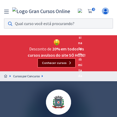
0
Assinatura Ilimitada 11
Acesso a todos os cursos. Teste grátis por 7 dias!
Assinatura OAB Até Passar
Acesso ilimitado a toda preparação para o Exame da
Desconto de
20% em todos os
Ordem, até você passar!
cursos avulsos do site SÓ HOJE!
Conhecer cursos
Residências Multiprofissionais
Preparação completa e intensiva para as principais
Cursos por Concurso
residências em saúde do Brasil
Concursos
Assinatura Ilimitada
Cursos 20% OFF