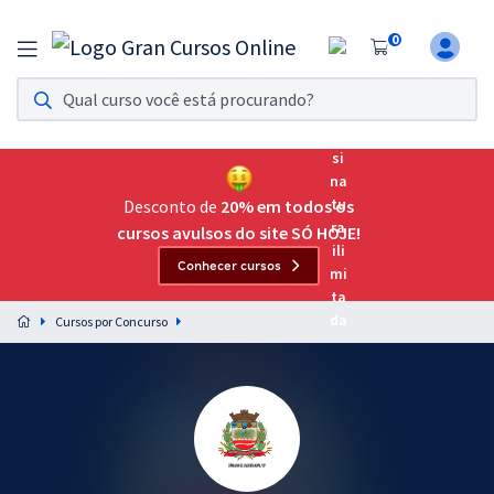
0
Assinatura Ilimitada 11
Acesso a todos os cursos. Teste grátis por 7 dias!
Assinatura OAB Até Passar
Acesso ilimitado a toda preparação para o Exame da
Desconto de
20% em todos os
Ordem, até você passar!
cursos avulsos do site SÓ HOJE!
Conhecer cursos
Residências Multiprofissionais
Preparação completa e intensiva para as principais
Cursos por Concurso
residências em saúde do Brasil
Concursos
Assinatura Ilimitada
Cursos 20% OFF