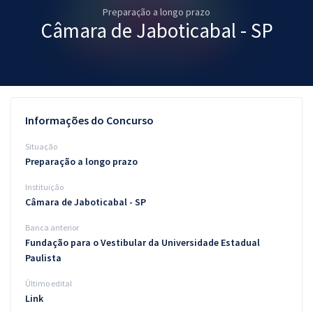
Preparação a longo prazo
Pós
Câmara de Jaboticabal - SP
Graduação
OAB
Mentorias
Informações do Concurso
Questões grátis
Situação
Preparação a longo prazo
Conteúdo gratuito
Instituição
Blog
Câmara de Jaboticabal - SP
Aprovados
Banca anterior
Fundação para o Vestibular da Universidade Estadual
Paulista
Atendimento
Último edital
Link