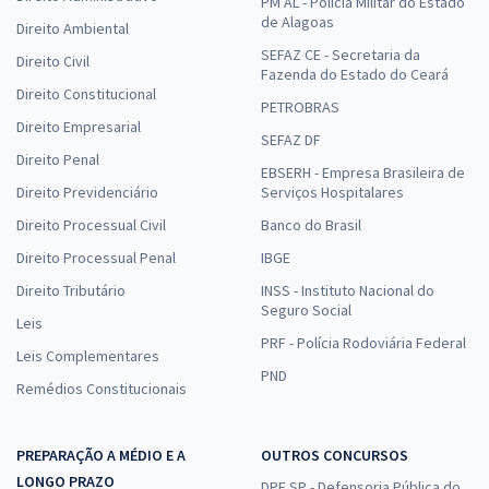
PM AL - Polícia Militar do Estado
de Alagoas
Direito Ambiental
SEFAZ CE - Secretaria da
Direito Civil
Fazenda do Estado do Ceará
Direito Constitucional
PETROBRAS
Direito Empresarial
SEFAZ DF
Direito Penal
EBSERH - Empresa Brasileira de
Direito Previdenciário
Serviços Hospitalares
Direito Processual Civil
Banco do Brasil
Direito Processual Penal
IBGE
Direito Tributário
INSS - Instituto Nacional do
Seguro Social
Leis
PRF - Polícia Rodoviária Federal
Leis Complementares
PND
Remédios Constitucionais
PREPARAÇÃO A MÉDIO E A
OUTROS CONCURSOS
LONGO PRAZO
DPE SP - Defensoria Pública do