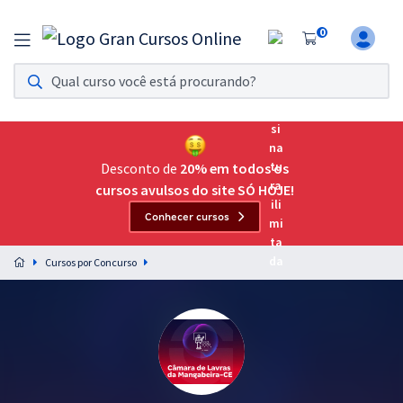
0
Assinatura Ilimitada 11
Acesso a todos os cursos. Teste grátis por 7 dias!
Assinatura OAB Até Passar
Acesso ilimitado a toda preparação para o Exame da
Desconto de
20% em todos os
Ordem, até você passar!
cursos avulsos do site SÓ HOJE!
Conhecer cursos
Residências Multiprofissionais
Preparação completa e intensiva para as principais
Cursos por Concurso
residências em saúde do Brasil
Concursos
Assinatura Ilimitada
Cursos 20% OFF