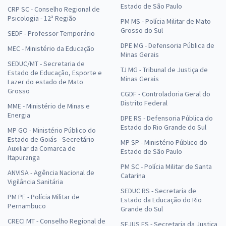
Estado de São Paulo
CRP SC - Conselho Regional de
Psicologia - 12ª Região
PM MS - Polícia Militar de Mato
Grosso do Sul
SEDF - Professor Temporário
DPE MG - Defensoria Pública de
MEC - Ministério da Educação
Minas Gerais
SEDUC/MT - Secretaria de
TJ MG - Tribunal de Justiça de
Estado de Educação, Esporte e
Minas Gerais
Lazer do estado de Mato
Grosso
CGDF - Controladoria Geral do
Distrito Federal
MME - Ministério de Minas e
Energia
DPE RS - Defensoria Pública do
Estado do Rio Grande do Sul
MP GO - Ministério Público do
Estado de Goiás - Secretário
MP SP - Ministério Público do
Auxiliar da Comarca de
Estado de São Paulo
Itapuranga
PM SC - Polícia Militar de Santa
ANVISA - Agência Nacional de
Catarina
Vigilância Sanitária
SEDUC RS - Secretaria de
PM PE - Polícia Militar de
Estado da Educação do Rio
Pernambuco
Grande do Sul
CRECI MT - Conselho Regional de
SEJUS ES - Secretaria da Justiça