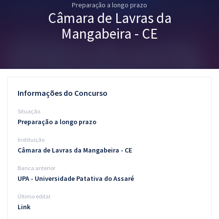
Preparação a longo prazo
Pós
Câmara de Lavras da
Graduação
Mangabeira - CE
OAB
Mentorias
Informações do Concurso
Questões grátis
Situação
Conteúdo gratuito
Preparação a longo prazo
Instituição
Blog
Câmara de Lavras da Mangabeira - CE
Aprovados
Banca anterior
UPA - Universidade Patativa do Assaré
Atendimento
Último edital
Link