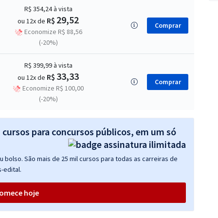
R$ 354,24
à vista
29,52
R$
ou 12x de
Comprar
Economize R$ 88,56
(-20%)
R$ 399,99
à vista
33,33
R$
ou 12x de
Comprar
Economize R$ 100,00
(-20%)
s cursos para concursos públicos, em um só
 bolso. São mais de 25 mil cursos para todas as carreiras de
-edital.
omece hoje