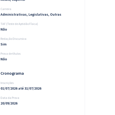
Carreira
Administrativas, Legislativas, Outras
TAF (Teste de Aptidão Física)
Não
Redação Discursiva
Sim
Prova de títulos
Não
Cronograma
Inscrições
01/07/2026 até 31/07/2026
Data da Prova
20/09/2026