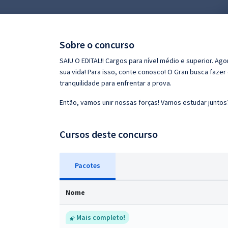
Pós
Graduação
Sobre o concurso
OAB
SAIU O EDITAL!! Cargos para nível médio e superior. Ag
sua vida! Para isso, conte conosco! O Gran busca faze
Mentorias
tranquilidade para enfrentar a prova.
Então, vamos unir nossas forças! Vamos estudar juntos
Questões grátis
Conteúdo gratuito
Cursos deste concurso
Blog
Pacotes
Aprovados
Nome
Atendimento
Mais completo!