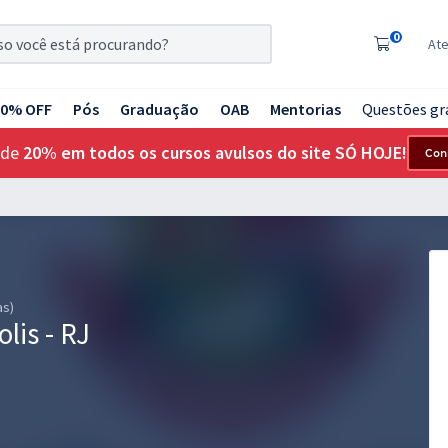
0
At
20% OFF
Pós
Graduação
OAB
Mentorias
Questões gr
 de
20% em todos os cursos avulsos do site SÓ HOJE!
Con
as)
lis - RJ