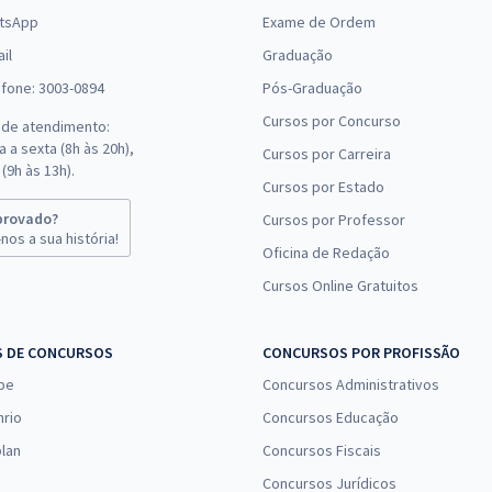
tsApp
Exame de Ordem
il
Graduação
efone: 3003-0894
Pós-Graduação
Cursos por Concurso
 de atendimento:
 a sexta (8h às 20h),
Cursos por Carreira
(9h às 13h).
Cursos por Estado
provado?
Cursos por Professor
nos a sua história!
Oficina de Redação
Cursos Online Gratuitos
S DE CONCURSOS
CONCURSOS POR PROFISSÃO
pe
Concursos Administrativos
nrio
Concursos Educação
lan
Concursos Fiscais
Concursos Jurídicos