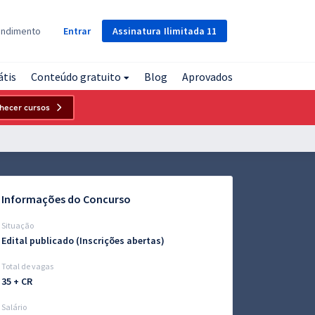
Assinatura
Ilimitada
11
endimento
Entrar
átis
Conteúdo gratuito
Blog
Aprovados
hecer cursos
Informações do Concurso
Situação
Edital publicado (Inscrições abertas)
Total de vagas
35 + CR
Salário