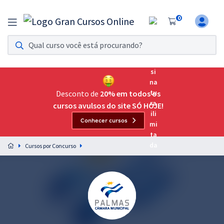
0
Assinatura Ilimitada 11
Acesso a todos os cursos. Teste grátis por 7 dias!
Assinatura OAB Até Passar
Acesso ilimitado a toda preparação para o Exame da
Desconto de
20% em todos os
Ordem, até você passar!
cursos avulsos do site SÓ HOJE!
Conhecer cursos
Residências Multiprofissionais
Preparação completa e intensiva para as principais
Cursos por Concurso
residências em saúde do Brasil
Concursos
Assinatura Ilimitada
Cursos 20% OFF