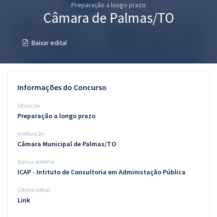
Preparação a longo prazo
Pós
Câmara de Palmas/TO
Graduação
Baixar edital
OAB
Mentorias
Informações do Concurso
Questões grátis
Situação
Preparação a longo prazo
Conteúdo gratuito
Instituição
Blog
Câmara Municipal de Palmas/TO
Aprovados
Banca anterior
ICAP - Intituto de Consultoria em Administação Pública
Atendimento
Último edital
Link