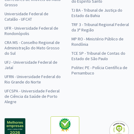
do Espírito Santo
Grosso
TJ BA - Tribunal de Justiça do
Universidade Federal de
Estado da Bahia
Catalão - UFCAT
TRF 3 - Tribunal Regional Federal
UFR - Universidade Federal de
da 3ª Região
Rondonópolis
MP RO - Ministério Público de
CRA MS - Conselho Regional de
Rondônia
Administração do Mato Grosso
do Sul
TCE SP - Tribunal de Contas do
Estado de São Paulo
UFJ - Universidade Federal de
Jataí
Politec PE - Polícia Científica de
Pernambuco
UFRN - Universidade Federal do
Rio Grande do Norte
UFCSPA - Universidade Federal
de Ciência da Saúde de Porto
Alegre