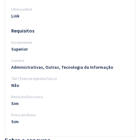
Último edital
Link
Requisitos
Escolaridade
Superior
Carreira
Administrativas, Outras, Tecnologia da Informação
TAF (Teste de Aptidão Física)
Não
Redação Discursiva
Sim
Prova de títulos
Sim