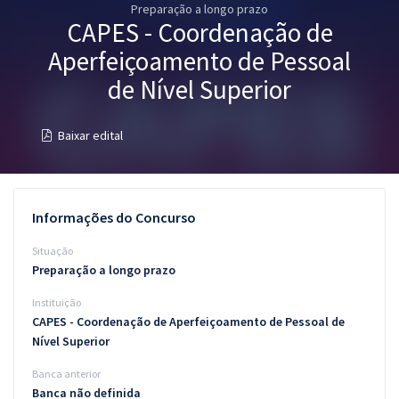
Preparação a longo prazo
Pós
CAPES - Coordenação de
Graduação
Aperfeiçoamento de Pessoal
de Nível Superior
OAB
Baixar edital
Mentorias
Questões grátis
Informações do Concurso
Conteúdo gratuito
Situação
Blog
Preparação a longo prazo
Aprovados
Instituição
CAPES - Coordenação de Aperfeiçoamento de Pessoal de
Atendimento
Nível Superior
Banca anterior
Banca não definida