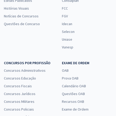
Editais Publicados
Consulplan
Histórias Visuais
FCC
Notícias de Concursos
FGV
Questões de Concurso
Idecan
Selecon
Uniase
Vunesp
CONCURSOS POR PROFISSÃO
EXAME DE ORDEM
Concursos Administrativos
OAB
Concursos Educação
Prova OAB
Concursos Fiscais
Calendário OAB
Concursos Jurídicos
Questões OAB
Concursos Militares
Recursos OAB
Concursos Policiais
Exame de Ordem