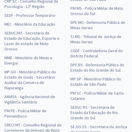
CRP SC - Conselho Regional de
Psicologia - 12ª Região
PM MS - Polícia Militar de Mato
Grosso do Sul
SEDF - Professor Temporário
DPE MG - Defensoria Pública de
MEC - Ministério da Educação
Minas Gerais
SEDUC/MT - Secretaria de
TJ MG - Tribunal de Justiça de
Estado de Educação, Esporte e
Minas Gerais
Lazer do estado de Mato
Grosso
CGDF - Controladoria Geral do
Distrito Federal
MME - Ministério de Minas e
Energia
DPE RS - Defensoria Pública do
Estado do Rio Grande do Sul
MP GO - Ministério Público do
Estado de Goiás - Secretário
MP SP - Ministério Público do
Auxiliar da Comarca de
Estado de São Paulo
Itapuranga
PM SC - Polícia Militar de Santa
ANVISA - Agência Nacional de
Catarina
Vigilância Sanitária
SEDUC RS - Secretaria de
PM PE - Polícia Militar de
Estado da Educação do Rio
Pernambuco
Grande do Sul
CRECI MT - Conselho Regional de
SEJUS ES - Secretaria da Justiça
Corretores de Imóveis do Mato