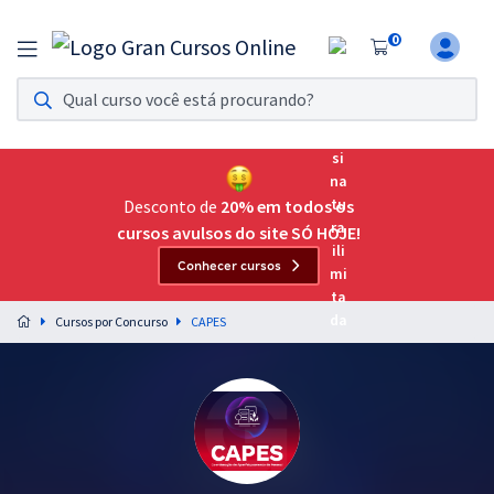
0
Assinatura Ilimitada 11
Acesso a todos os cursos. Teste grátis por 7 dias!
Assinatura OAB Até Passar
Acesso ilimitado a toda preparação para o Exame da
Desconto de
20% em todos os
Ordem, até você passar!
cursos avulsos do site SÓ HOJE!
Conhecer cursos
Residências Multiprofissionais
Preparação completa e intensiva para as principais
Cursos por Concurso
CAPES
residências em saúde do Brasil
Concursos
Assinatura Ilimitada
Cursos 20% OFF