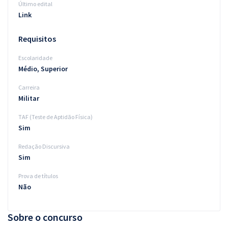
Último edital
Link
Requisitos
Escolaridade
Médio, Superior
Carreira
Militar
TAF (Teste de Aptidão Física)
Sim
Redação Discursiva
Sim
Prova de títulos
Não
Sobre o concurso