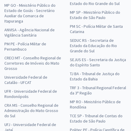
Estado do Rio Grande do Sul
MP GO - Ministério Público do
Estado de Goiás - Secretário
MP SP - Ministério Público do
Auxiliar da Comarca de
Estado de São Paulo
Itapuranga
PM SC - Polícia Militar de Santa
ANVISA - Agência Nacional de
Catarina
Vigilância Sanitária
SEDUC RS - Secretaria de
PM PE - Polícia Militar de
Estado da Educação do Rio
Pernambuco
Grande do Sul
CRECI MT - Conselho Regional de
SEJUS ES - Secretaria da Justiça
Corretores de Imóveis do Mato
do Espírito Santo
Grosso
TJ BA - Tribunal de Justiça do
Universidade Federal de
Estado da Bahia
Catalão - UFCAT
TRF 3 - Tribunal Regional Federal
UFR - Universidade Federal de
da 3ª Região
Rondonópolis
MP RO - Ministério Público de
CRA MS - Conselho Regional de
Rondônia
Administração do Mato Grosso
do Sul
TCE SP - Tribunal de Contas do
Estado de São Paulo
UFJ - Universidade Federal de
Jataí
Politec PE - Polícia Científica de