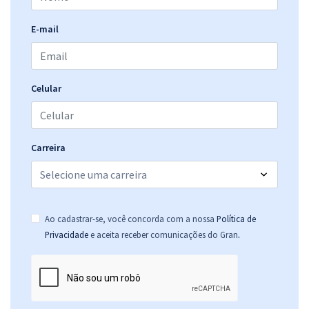
CBM GO - Corpo de Bombeiro do Estado de Goiás - Soldado
Combatente - (Com Orientações para o TAF)
E-mail
R$ 395,84
à vista
32,99
R$
ou 12x de
Economize R$ 98,96 (-20%)
Celular
Comprar
Carreira
Ao cadastrar-se, você concorda com a nossa
Política de
.
Privacidade
e aceita receber comunicações do Gran