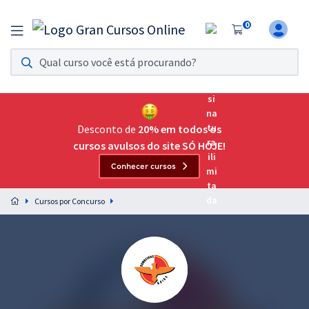
0
Assinatura Ilimitada 11
Acesso a todos os cursos. Teste grátis por 7 dias!
Assinatura OAB Até Passar
Acesso ilimitado a toda preparação para o Exame da
Desconto de
20% em todos os
Ordem, até você passar!
cursos avulsos do site SÓ HOJE!
Conhecer cursos
Residências Multiprofissionais
Preparação completa e intensiva para as principais
Cursos por Concurso
residências em saúde do Brasil
Concursos
Assinatura Ilimitada
Cursos 20% OFF