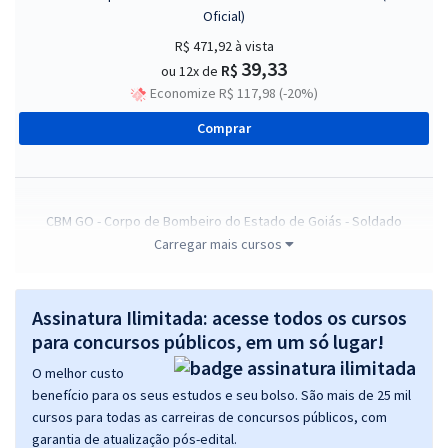
Oficial)
R$ 471,92
à vista
39,33
R$
ou 12x de
Economize R$ 117,98 (-20%)
Comprar
CBM GO - Corpo de Bombeiro do Estado de Goiás - Soldado
Combatente
Carregar mais cursos
R$ 315,84
à vista
26,32
R$
ou 12x de
Assinatura Ilimitada: acesse todos os cursos
Economize R$ 78,96 (-20%)
para concursos públicos, em um só lugar!
Comprar
O melhor custo
benefício para os seus estudos e seu bolso. São mais de 25 mil
cursos para todas as carreiras de concursos públicos, com
garantia de atualização pós-edital.