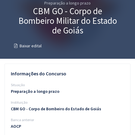
Preparação a longo prazo
Pós
CBM GO - Corpo de
Graduação
Bombeiro Militar do Estado
de Goiás
OAB
Baixar edital
Mentorias
Questões grátis
Informações do Concurso
Conteúdo gratuito
Situação
Blog
Preparação a longo prazo
Aprovados
Instituição
CBM GO - Corpo de Bombeiro do Estado de Goiás
Atendimento
Banca anterior
AOCP