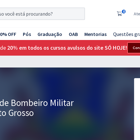
0
At
20% OFF
Pós
Graduação
OAB
Mentorias
Questões gr
 de
20% em todos os cursos avulsos do site SÓ HOJE!
Con
de Bombeiro Militar
to Grosso