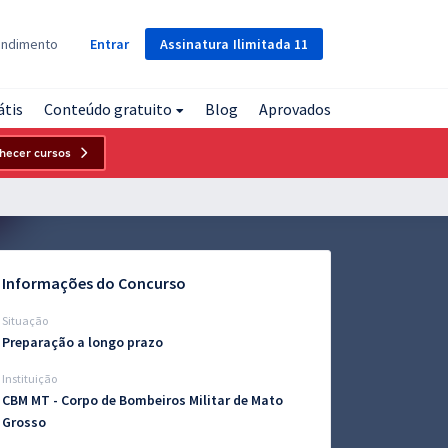
Assinatura
Ilimitada
11
endimento
Entrar
átis
Conteúdo gratuito
Blog
Aprovados
hecer cursos
Informações do Concurso
Situação
Preparação a longo prazo
Instituição
CBM MT - Corpo de Bombeiros Militar de Mato
Grosso