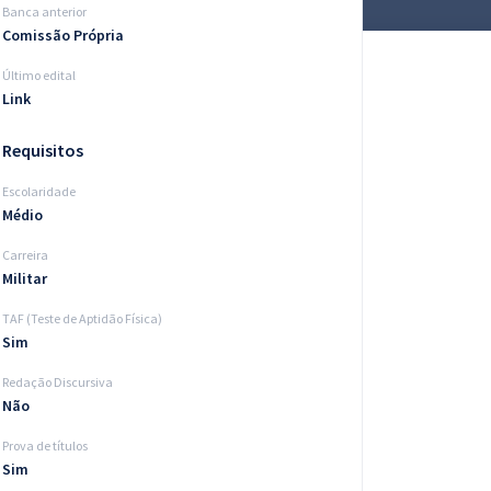
Banca anterior
Comissão Própria
Último edital
Link
Requisitos
Escolaridade
Médio
Carreira
Militar
TAF (Teste de Aptidão Física)
Sim
Redação Discursiva
Não
Prova de títulos
Sim