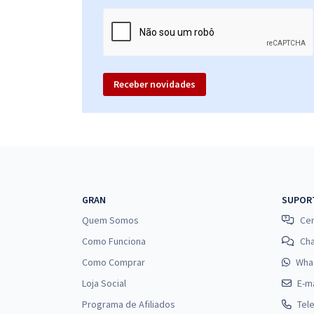
Receber novidades
GRAN
SUPOR
Quem Somos
Cen
Como Funciona
Ch
Como Comprar
Wha
Loja Social
E-ma
Programa de Afiliados
Tel