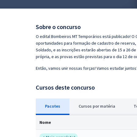
Pós
Graduação
Sobre o concurso
OAB
O edital Bombeiros MT Temporários está publicado! O 
oportunidades para formação de cadastro de reserva, c
Mentorias
Soldado, e as inscrições estarão abertas de 15 a 26 
própria, e as provas estão previstas para o dia 12 de o
Questões grátis
Então, vamos unir nossas forças! Vamos estudar juntos
Conteúdo gratuito
Cursos deste concurso
Blog
Aprovados
Pacotes
Cursos
p
or matéria
T
Atendimento
Nome