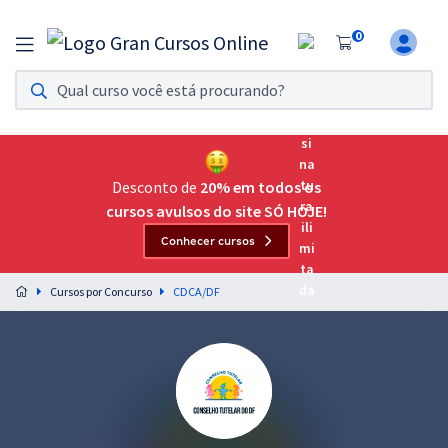
0
Assinatura Ilimitada 11
Acesso a todos os cursos. Teste grátis por 7 dias!
Assinatura OAB Até Passar
Acesso ilimitado a toda preparação para o Exame da
Desconto de
20% em todos os
Ordem, até você passar!
cursos avulsos do site SÓ HOJE!
Conhecer cursos
Residências Multiprofissionais
Preparação completa e intensiva para as principais
Cursos por Concurso
CDCA/DF
residências em saúde do Brasil
Concursos
Assinatura Ilimitada
Cursos 20% OFF