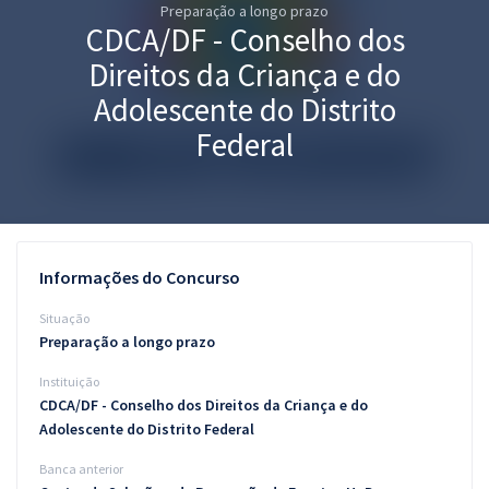
Preparação a longo prazo
Pós
CDCA/DF - Conselho dos
Graduação
Direitos da Criança e do
Adolescente do Distrito
OAB
Federal
Mentorias
Questões grátis
Conteúdo gratuito
Informações do Concurso
Blog
Situação
Preparação a longo prazo
Aprovados
Instituição
CDCA/DF - Conselho dos Direitos da Criança e do
Atendimento
Adolescente do Distrito Federal
Banca anterior