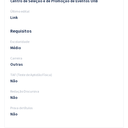
Centro de Seleção e de Promoção de Eventos UnB
Último edital
Link
Requisitos
Escolaridade
Médio
Carreira
Outras
TAF (Teste de Aptidão Física)
Não
Redação Discursiva
Não
Prova de títulos
Não