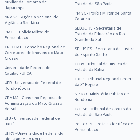
Auxiliar da Comarca de
Estado de São Paulo
Itapuranga
PM SC - Polícia Militar de Santa
ANVISA - Agência Nacional de
Catarina
Vigilância Sanitária
SEDUC RS - Secretaria de
PM PE - Polícia Militar de
Estado da Educação do Rio
Pernambuco
Grande do Sul
CRECI MT - Conselho Regional de
SEJUS ES - Secretaria da Justiça
Corretores de Imóveis do Mato
do Espírito Santo
Grosso
TJ BA - Tribunal de Justiça do
Universidade Federal de
Estado da Bahia
Catalão - UFCAT
TRF 3 - Tribunal Regional Federal
UFR - Universidade Federal de
da 3ª Região
Rondonópolis
MP RO - Ministério Público de
CRA MS - Conselho Regional de
Rondônia
Administração do Mato Grosso
do Sul
TCE SP - Tribunal de Contas do
Estado de São Paulo
UFJ - Universidade Federal de
Jataí
Politec PE - Polícia Científica de
Pernambuco
UFRN - Universidade Federal do
Rio Grande do Norte