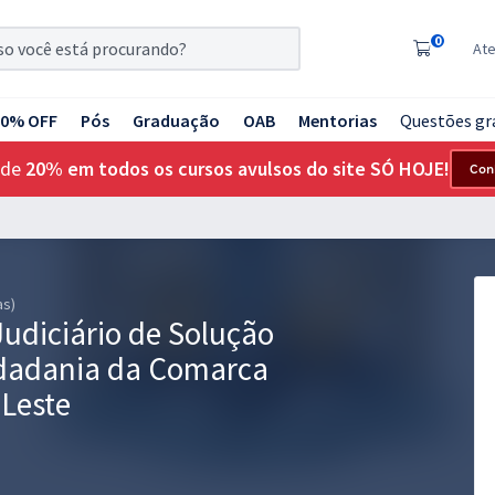
0
At
20% OFF
Pós
Graduação
OAB
Mentorias
Questões gr
 de
20% em todos os cursos avulsos do site SÓ HOJE!
Con
as)
udiciário de Solução
Cidadania da Comarca
 Leste