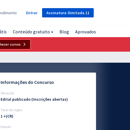
Assinatura
Ilimitada
11
endimento
Entrar
átis
Conteúdo gratuito
Blog
Aprovados
hecer cursos
Informações do Concurso
Situação
Edital publicado (Inscrições abertas)
Total de vagas
1 +(CR)
Estado