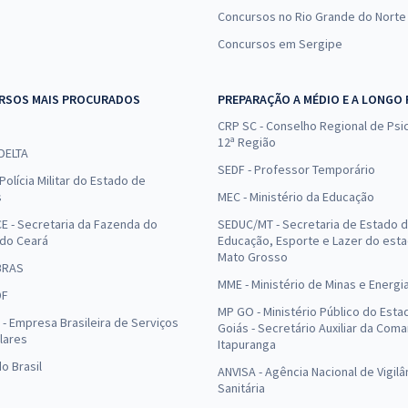
Concursos no Rio Grande do Norte
Concursos em Sergipe
RSOS MAIS PROCURADOS
PREPARAÇÃO A MÉDIO E A LONGO
CRP SC - Conselho Regional de Psic
12ª Região
 DELTA
SEDF - Professor Temporário
Polícia Militar do Estado de
s
MEC - Ministério da Educação
E - Secretaria da Fazenda do
SEDUC/MT - Secretaria de Estado 
 do Ceará
Educação, Esporte e Lazer do est
Mato Grosso
BRAS
MME - Ministério de Minas e Energi
DF
MP GO - Ministério Público do Esta
- Empresa Brasileira de Serviços
Goiás - Secretário Auxiliar da Com
lares
Itapuranga
o Brasil
ANVISA - Agência Nacional de Vigilâ
Sanitária