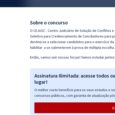
Pós
Graduação
Sobre o concurso
OAB
O CEJUSC - Centro Judiciário de Solução de Conflitos 
Seletivo para Credenciamento de Conciliadores para p
Mentorias
destina-se a selecionar candidatos para o exercício da 
habilitar· a se submeterem à prova de múltipla escolha
Questões grátis
Então, vamos unir nossas forças! Vamos estudar juntos
Conteúdo gratuito
Blog
Assinatura Ilimitada: acesse todos o
lugar!
Aprovados
O melhor custo benefício para os seus estudos e seu
concursos públicos, com garantia de atualização pós
Atendimento
C