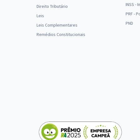
INSS - 
Direito Tributário
PRF - P
Leis
PND
Leis Complementares
Remédios Constitucionais