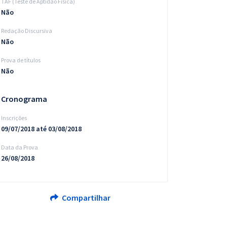
TAF (Teste de Aptidão Física)
Não
Redação Discursiva
Não
Prova de títulos
Não
Cronograma
Inscrições
09/07/2018 até 03/08/2018
Data da Prova
26/08/2018
Compartilhar