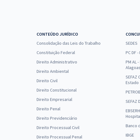
CONTEÚDO JURÍDICO
CONCU
Consolidação das Leis do Trabalho
SEDES
Constituição Federal
PC DF -
Direito Administrativo
PM AL - 
Alagoa
Direito Ambiental
SEFAZ C
Direito Civil
Estado
Direito Constitucional
PETRO
Direito Empresarial
SEFAZ 
Direito Penal
EBSERH 
Hospita
Direito Previdenciário
Banco d
Direito Processual Civil
IBGE
Direito Processual Penal