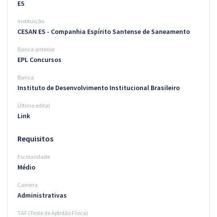
ES
Instituição
CESAN ES - Companhia Espírito Santense de Saneamento
Banca anterior
EPL Concursos
Banca
Instituto de Desenvolvimento Institucional Brasileiro
Último edital
Link
Requisitos
Escolaridade
Médio
Carreira
Administrativas
TAF (Teste de Aptidão Física)