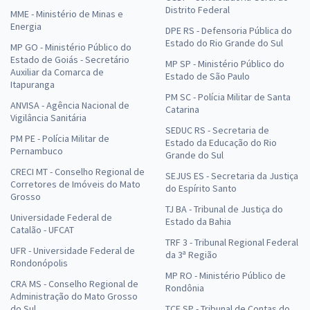
Distrito Federal
MME - Ministério de Minas e
Energia
DPE RS - Defensoria Pública do
Estado do Rio Grande do Sul
MP GO - Ministério Público do
Estado de Goiás - Secretário
MP SP - Ministério Público do
Auxiliar da Comarca de
Estado de São Paulo
Itapuranga
PM SC - Polícia Militar de Santa
ANVISA - Agência Nacional de
Catarina
Vigilância Sanitária
SEDUC RS - Secretaria de
PM PE - Polícia Militar de
Estado da Educação do Rio
Pernambuco
Grande do Sul
CRECI MT - Conselho Regional de
SEJUS ES - Secretaria da Justiça
Corretores de Imóveis do Mato
do Espírito Santo
Grosso
TJ BA - Tribunal de Justiça do
Universidade Federal de
Estado da Bahia
Catalão - UFCAT
TRF 3 - Tribunal Regional Federal
UFR - Universidade Federal de
da 3ª Região
Rondonópolis
MP RO - Ministério Público de
CRA MS - Conselho Regional de
Rondônia
Administração do Mato Grosso
do Sul
TCE SP - Tribunal de Contas do