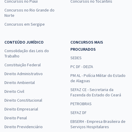
Concursos no Piauí
Concursos no Tocantins
Concursos no Rio Grande do
Norte
Concursos em Sergipe
CONTEÚDO JURÍDICO
CONCURSOS MAIS
PROCURADOS
Consolidação das Leis do
Trabalho
SEDES
Constituição Federal
PC DF - DELTA
Direito Administrativo
PM AL - Polícia Militar do Estado
de Alagoas
Direito Ambiental
SEFAZ CE - Secretaria da
Direito Civil
Fazenda do Estado do Ceará
Direito Constitucional
PETROBRAS
Direito Empresarial
SEFAZ DF
Direito Penal
EBSERH - Empresa Brasileira de
Direito Previdenciário
Serviços Hospitalares