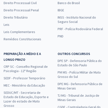
Direito Processual Civil
Banco do Brasil
Direito Processual Penal
IBGE
Direito Tributário
INSS - Instituto Nacional do
Seguro Social
Leis
PRF - Polícia Rodoviária Federal
Leis Complementares
PND
Remédios Constitucionais
PREPARAÇÃO A MÉDIO E A
OUTROS CONCURSOS
LONGO PRAZO
DPE SP - Defensoria Pública do
Estado de São Paulo
CRP SC - Conselho Regional de
Psicologia - 12ª Região
PM MS - Polícia Militar de Mato
Grosso do Sul
SEDF - Professor Temporário
DPE MG - Defensoria Pública de
MEC - Ministério da Educação
Minas Gerais
SEDUC/MT - Secretaria de
TJ MG - Tribunal de Justiça de
Estado de Educação, Esporte e
Minas Gerais
Lazer do estado de Mato
Grosso
CGDF - Controladoria Geral do