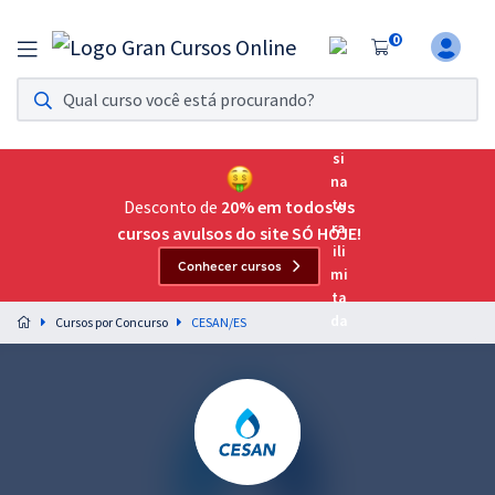
0
Assinatura Ilimitada 11
Acesso a todos os cursos. Teste grátis por 7 dias!
Assinatura OAB Até Passar
Acesso ilimitado a toda preparação para o Exame da
Desconto de
20% em todos os
Ordem, até você passar!
cursos avulsos do site SÓ HOJE!
Conhecer cursos
Residências Multiprofissionais
Preparação completa e intensiva para as principais
Cursos por Concurso
CESAN/ES
residências em saúde do Brasil
Concursos
Assinatura Ilimitada
Cursos 20% OFF