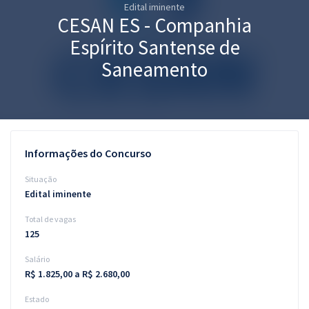
Edital iminente
Pós
CESAN ES - Companhia
Graduação
Espírito Santense de
Saneamento
OAB
Mentorias
Questões grátis
Informações do Concurso
Conteúdo gratuito
Situação
Edital iminente
Blog
Total de vagas
Aprovados
125
Salário
Atendimento
R$ 1.825,00 a R$ 2.680,00
Estado