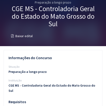
Preparação a longo prazo
Pós
CGE MS - Controladoria Geral
Graduação
do Estado do Mato Grosso do
Sul
OAB
Baixar edital
Mentorias
Questões grátis
Informações do Concurso
Conteúdo gratuito
Situação
Blog
Preparação a longo prazo
Aprovados
Instituição
CGE MS - Controladoria Geral do Estado do Mato Grosso do
Atendimento
Sul
Requisitos