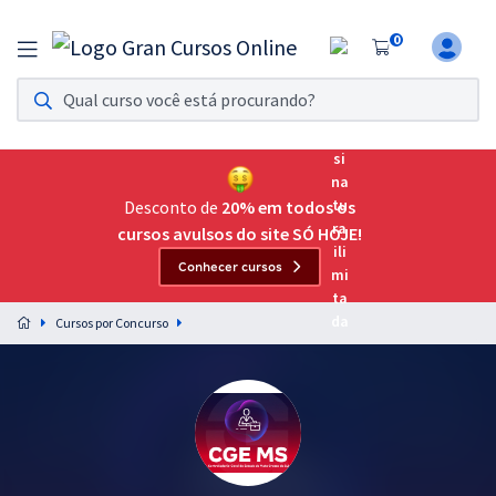
0
Assinatura Ilimitada 11
Acesso a todos os cursos. Teste grátis por 7 dias!
Assinatura OAB Até Passar
Acesso ilimitado a toda preparação para o Exame da
Desconto de
20% em todos os
Ordem, até você passar!
cursos avulsos do site SÓ HOJE!
Conhecer cursos
Residências Multiprofissionais
Preparação completa e intensiva para as principais
Cursos por Concurso
residências em saúde do Brasil
Concursos
Assinatura Ilimitada
Cursos 20% OFF