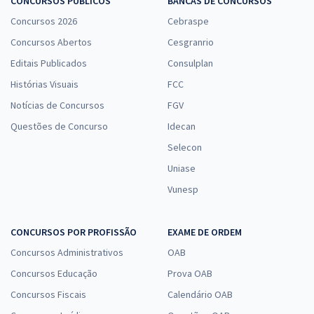
CONCURSOS PÚBLICOS
BANCAS DE CONCURSOS
Concursos 2026
Cebraspe
Concursos Abertos
Cesgranrio
Editais Publicados
Consulplan
Histórias Visuais
FCC
Notícias de Concursos
FGV
Questões de Concurso
Idecan
Selecon
Uniase
Vunesp
CONCURSOS POR PROFISSÃO
EXAME DE ORDEM
Concursos Administrativos
OAB
Concursos Educação
Prova OAB
Concursos Fiscais
Calendário OAB