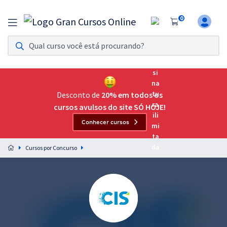
0
Assinatura Ilimitada 11
Acesso a todos os cursos. Teste grátis por 7 dias!
Assinatura OAB Até Passar
Acesso ilimitado a toda preparação para o Exame da
Desconto de
20% em todos os
Ordem, até você passar!
cursos avulsos do site SÓ HOJE!
Conhecer cursos
Residências Multiprofissionais
Preparação completa e intensiva para as principais
Cursos por Concurso
residências em saúde do Brasil
Concursos
Assinatura Ilimitada
Cursos 20% OFF