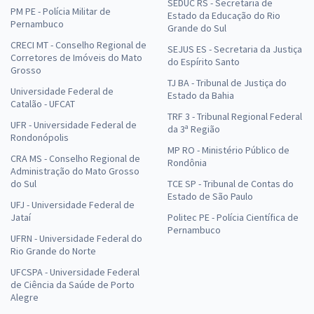
SEDUC RS - Secretaria de
PM PE - Polícia Militar de
Estado da Educação do Rio
Pernambuco
Grande do Sul
CRECI MT - Conselho Regional de
SEJUS ES - Secretaria da Justiça
Corretores de Imóveis do Mato
do Espírito Santo
Grosso
TJ BA - Tribunal de Justiça do
Universidade Federal de
Estado da Bahia
Catalão - UFCAT
TRF 3 - Tribunal Regional Federal
UFR - Universidade Federal de
da 3ª Região
Rondonópolis
MP RO - Ministério Público de
CRA MS - Conselho Regional de
Rondônia
Administração do Mato Grosso
do Sul
TCE SP - Tribunal de Contas do
Estado de São Paulo
UFJ - Universidade Federal de
Jataí
Politec PE - Polícia Científica de
Pernambuco
UFRN - Universidade Federal do
Rio Grande do Norte
UFCSPA - Universidade Federal
de Ciência da Saúde de Porto
Alegre