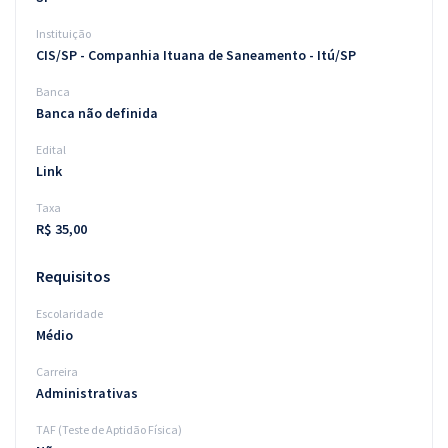
Instituição
CIS/SP - Companhia Ituana de Saneamento - Itú/SP
Banca
Banca não definida
Edital
Link
Taxa
R$ 35,00
Requisitos
Escolaridade
Médio
Carreira
Administrativas
TAF (Teste de Aptidão Física)