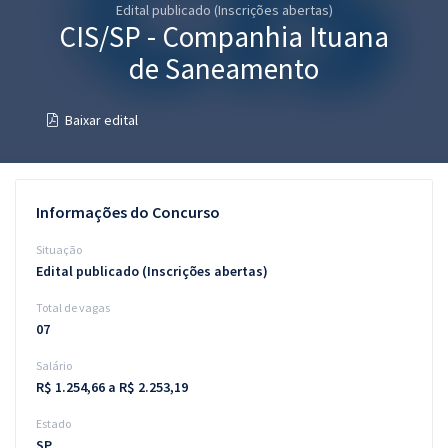
Edital publicado (Inscrições abertas)
Pós
CIS/SP - Companhia Ituana
Graduação
de Saneamento
OAB
Baixar edital
Mentorias
Questões grátis
Informações do Concurso
Conteúdo gratuito
Situação
Edital publicado (Inscrições abertas)
Blog
Total de vagas
Aprovados
07
Salário
Atendimento
R$ 1.254,66 a R$ 2.253,19
Estado
SP