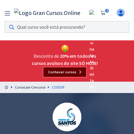
0
Assinatura Ilimitada 11
Acesso a todos os cursos. Teste grátis por 7 dias!
Assinatura OAB Até Passar
Acesso ilimitado a toda preparação para o Exame da
Desconto de
20% em todos os
Ordem, até você passar!
cursos avulsos do site SÓ HOJE!
Conhecer cursos
Residências Multiprofissionais
Preparação completa e intensiva para as principais
Cursos por Concurso
CODESP
residências em saúde do Brasil
Concursos
Assinatura Ilimitada
Cursos 20% OFF