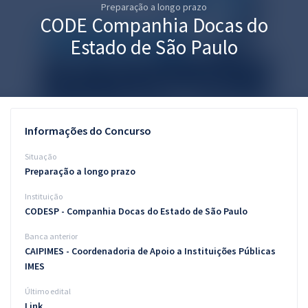
Preparação a longo prazo
Pós
CODE Companhia Docas do
Graduação
Estado de São Paulo
OAB
Mentorias
Informações do Concurso
Questões grátis
Situação
Conteúdo gratuito
Preparação a longo prazo
Instituição
Blog
CODESP - Companhia Docas do Estado de São Paulo
Aprovados
Banca anterior
CAIPIMES - Coordenadoria de Apoio a Instituições Públicas
Atendimento
IMES
Último edital
Link