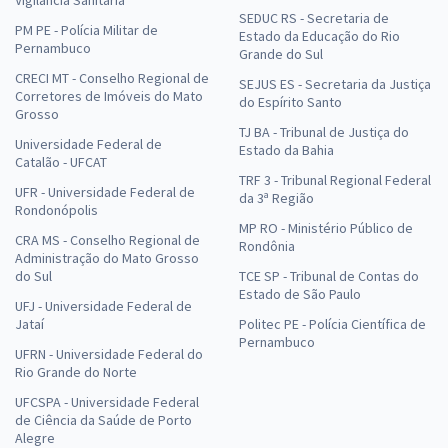
Vigilância Sanitária
SEDUC RS - Secretaria de
PM PE - Polícia Militar de
Estado da Educação do Rio
Pernambuco
Grande do Sul
CRECI MT - Conselho Regional de
SEJUS ES - Secretaria da Justiça
Corretores de Imóveis do Mato
do Espírito Santo
Grosso
TJ BA - Tribunal de Justiça do
Universidade Federal de
Estado da Bahia
Catalão - UFCAT
TRF 3 - Tribunal Regional Federal
UFR - Universidade Federal de
da 3ª Região
Rondonópolis
MP RO - Ministério Público de
CRA MS - Conselho Regional de
Rondônia
Administração do Mato Grosso
do Sul
TCE SP - Tribunal de Contas do
Estado de São Paulo
UFJ - Universidade Federal de
Jataí
Politec PE - Polícia Científica de
Pernambuco
UFRN - Universidade Federal do
Rio Grande do Norte
UFCSPA - Universidade Federal
de Ciência da Saúde de Porto
Alegre