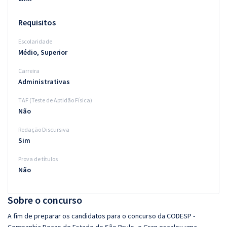
Requisitos
Escolaridade
Médio, Superior
Carreira
Administrativas
TAF (Teste de Aptidão Física)
Não
Redação Discursiva
Sim
Prova de títulos
Não
Sobre o concurso
A fim de preparar os candidatos para o concurso da CODESP -