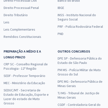
Direito Processual Civil
Banco do Brasil
Direito Processual Penal
IBGE
Direito Tributário
INSS - Instituto Nacional do
Seguro Social
Leis
PRF - Polícia Rodoviária Federal
Leis Complementares
PND
Remédios Constitucionais
PREPARAÇÃO A MÉDIO E A
OUTROS CONCURSOS
LONGO PRAZO
DPE SP - Defensoria Pública do
Estado de São Paulo
CRP SC - Conselho Regional de
Psicologia - 12ª Região
PM MS - Polícia Militar de Mato
Grosso do Sul
SEDF - Professor Temporário
DPE MG - Defensoria Pública de
MEC - Ministério da Educação
Minas Gerais
SEDUC/MT - Secretaria de
TJ MG - Tribunal de Justiça de
Estado de Educação, Esporte e
Minas Gerais
Lazer do estado de Mato
Grosso
CGDF - Controladoria Geral do