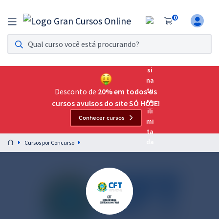
0
Assinatura Ilimitada 11
Acesso a todos os cursos. Teste grátis por 7 dias!
Assinatura OAB Até Passar
Acesso ilimitado a toda preparação para o Exame da
Desconto de
20% em todos os
Ordem, até você passar!
cursos avulsos do site SÓ HOJE!
Conhecer cursos
Residências Multiprofissionais
Preparação completa e intensiva para as principais
Cursos por Concurso
residências em saúde do Brasil
Concursos
Assinatura Ilimitada
Cursos 20% OFF