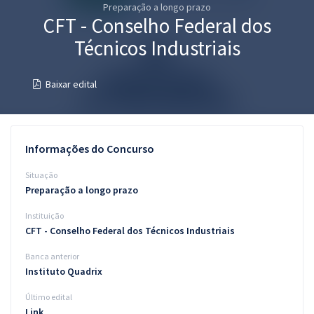
Preparação a longo prazo
Pós
CFT - Conselho Federal dos
Graduação
Técnicos Industriais
OAB
Baixar edital
Mentorias
Questões grátis
Informações do Concurso
Conteúdo gratuito
Situação
Preparação a longo prazo
Blog
Instituição
Aprovados
CFT - Conselho Federal dos Técnicos Industriais
Banca anterior
Atendimento
Instituto Quadrix
Último edital
Link