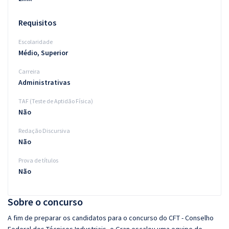
Requisitos
Escolaridade
Médio, Superior
Carreira
Administrativas
TAF (Teste de Aptidão Física)
Não
Redação Discursiva
Não
Prova de títulos
Não
Sobre o concurso
A fim de preparar os candidatos para o concurso do CFT - Conselho