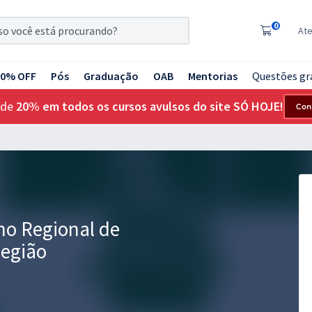
0
At
20% OFF
Pós
Graduação
OAB
Mentorias
Questões gr
 de
20% em todos os cursos avulsos do site SÓ HOJE!
Con
ho Regional de
Região