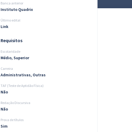
Banca anterior
Instituto Quadrix
Último edital
Link
Requisitos
Escolaridade
Médio, Superior
Carreira
Administrativas, Outras
TAF (Teste de Aptidão Física)
Não
Redação Discursiva
Não
Prova de títulos
Sim