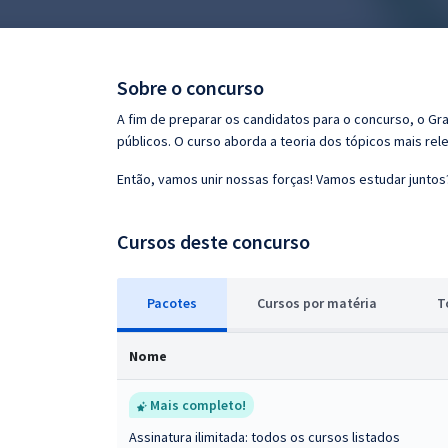
Pós
Graduação
Sobre o concurso
OAB
A fim de preparar os candidatos para o concurso, o G
públicos. O curso aborda a teoria dos tópicos mais rele
Mentorias
Então, vamos unir nossas forças! Vamos estudar juntos
Questões grátis
Cursos deste concurso
Conteúdo gratuito
Blog
Pacotes
Cursos
p
or matéria
T
Aprovados
Nome
Atendimento
Mais completo!
Assinatura ilimitada: todos os cursos listados