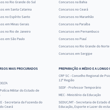
os no Rio Grande do Sul
Concursos na Bahia
os em Santa Catarina
Concursos no Ceará
os no Espírito Santo
Concursos no Maranhão
sos em Minas Gerais
Concursos na Paraíba
os no Rio de Janeiro
Concursos em Pernambuco
sos em São Paulo
Concursos no Piauí
Concursos no Rio Grande do Norte
Concursos em Sergipe
RSOS MAIS PROCURADOS
PREPARAÇÃO A MÉDIO E A LONGO
CRP SC - Conselho Regional de Psic
12ª Região
 DELTA
SEDF - Professor Temporário
Polícia Militar do Estado de
s
MEC - Ministério da Educação
E - Secretaria da Fazenda do
SEDUC/MT - Secretaria de Estado 
 do Ceará
Educação, Esporte e Lazer do est