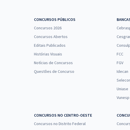
CONCURSOS PÚBLICOS
BANCA
Concursos 2026
Cebras
Concursos Abertos
Cesgra
Editais Publicados
Consulp
Histórias Visuais
FCC
Notícias de Concursos
FGV
Questões de Concurso
Idecan
Seleco
Uniase
Vunesp
CONCURSOS NO CENTRO-OESTE
CONCUR
Concursos no Distrito Federal
Concur