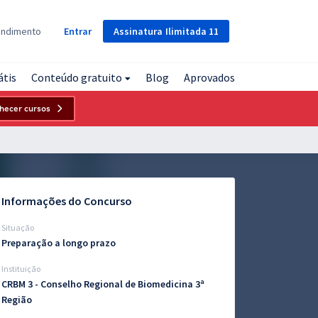
Assinatura
Ilimitada
11
endimento
Entrar
átis
Conteúdo gratuito
Blog
Aprovados
hecer cursos
Informações do Concurso
Situação
Preparação a longo prazo
Instituição
CRBM 3 - Conselho Regional de Biomedicina 3ª
Região