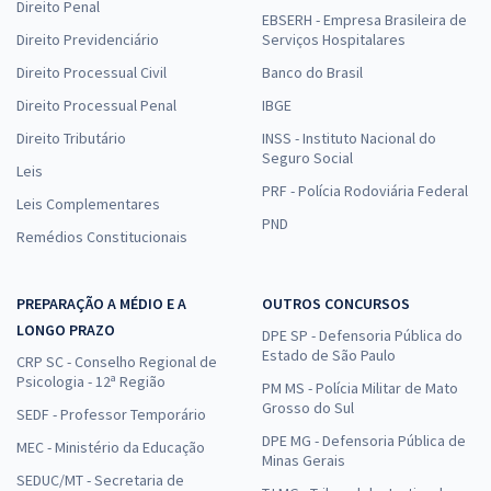
Direito Penal
EBSERH - Empresa Brasileira de
Direito Previdenciário
Serviços Hospitalares
Direito Processual Civil
Banco do Brasil
Direito Processual Penal
IBGE
Direito Tributário
INSS - Instituto Nacional do
Seguro Social
Leis
PRF - Polícia Rodoviária Federal
Leis Complementares
PND
Remédios Constitucionais
PREPARAÇÃO A MÉDIO E A
OUTROS CONCURSOS
LONGO PRAZO
DPE SP - Defensoria Pública do
Estado de São Paulo
CRP SC - Conselho Regional de
Psicologia - 12ª Região
PM MS - Polícia Militar de Mato
Grosso do Sul
SEDF - Professor Temporário
DPE MG - Defensoria Pública de
MEC - Ministério da Educação
Minas Gerais
SEDUC/MT - Secretaria de