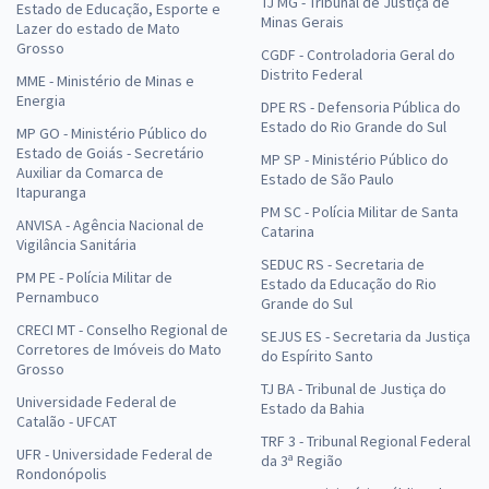
TJ MG - Tribunal de Justiça de
Estado de Educação, Esporte e
Minas Gerais
Lazer do estado de Mato
Grosso
CGDF - Controladoria Geral do
Distrito Federal
MME - Ministério de Minas e
Energia
DPE RS - Defensoria Pública do
Estado do Rio Grande do Sul
MP GO - Ministério Público do
Estado de Goiás - Secretário
MP SP - Ministério Público do
Auxiliar da Comarca de
Estado de São Paulo
Itapuranga
PM SC - Polícia Militar de Santa
ANVISA - Agência Nacional de
Catarina
Vigilância Sanitária
SEDUC RS - Secretaria de
PM PE - Polícia Militar de
Estado da Educação do Rio
Pernambuco
Grande do Sul
CRECI MT - Conselho Regional de
SEJUS ES - Secretaria da Justiça
Corretores de Imóveis do Mato
do Espírito Santo
Grosso
TJ BA - Tribunal de Justiça do
Universidade Federal de
Estado da Bahia
Catalão - UFCAT
TRF 3 - Tribunal Regional Federal
UFR - Universidade Federal de
da 3ª Região
Rondonópolis