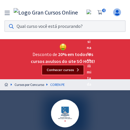
0
Assinatura Ilimitada 11
Acesso a todos os cursos. Teste grátis por 7 dias!
Assinatura OAB Até Passar
Acesso ilimitado a toda preparação para o Exame da
Desconto de
20% em todos os
Ordem, até você passar!
cursos avulsos do site SÓ HOJE!
Conhecer cursos
Residências Multiprofissionais
Preparação completa e intensiva para as principais
Cursos por Concurso
COREN PE
residências em saúde do Brasil
Concursos
Assinatura Ilimitada
Cursos 20% OFF