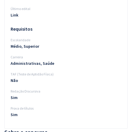
Último edital
Link
Requisitos
Escolaridade
Médio, Superior
Carreira
Administrativas, Saúde
TAF (Teste de Aptidão Física)
Não
Redação Discursiva
Sim
Prova de títulos
Sim