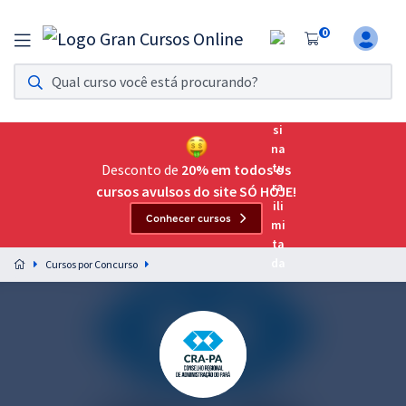
0
Assinatura Ilimitada 11
Acesso a todos os cursos. Teste grátis por 7 dias!
Assinatura OAB Até Passar
Acesso ilimitado a toda preparação para o Exame da
Desconto de
20% em todos os
Ordem, até você passar!
cursos avulsos do site SÓ HOJE!
Conhecer cursos
Residências Multiprofissionais
Preparação completa e intensiva para as principais
Cursos por Concurso
residências em saúde do Brasil
Concursos
Assinatura Ilimitada
Cursos 20% OFF