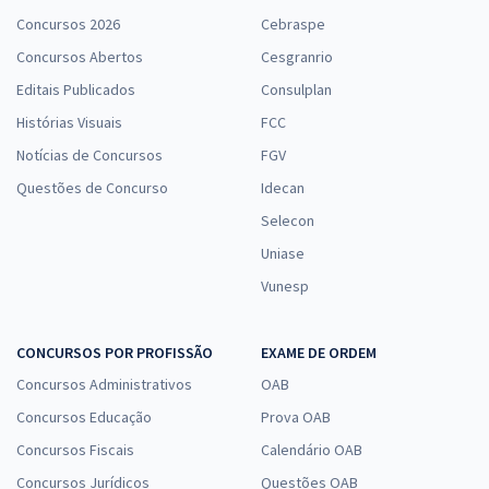
Concursos 2026
Cebraspe
Concursos Abertos
Cesgranrio
Editais Publicados
Consulplan
Histórias Visuais
FCC
Notícias de Concursos
FGV
Questões de Concurso
Idecan
Selecon
Uniase
Vunesp
CONCURSOS POR PROFISSÃO
EXAME DE ORDEM
Concursos Administrativos
OAB
Concursos Educação
Prova OAB
Concursos Fiscais
Calendário OAB
Concursos Jurídicos
Questões OAB