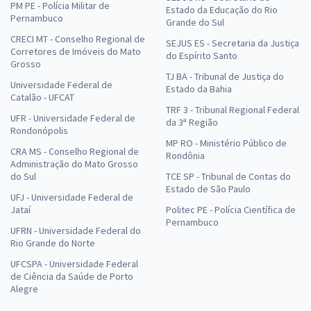
PM PE - Polícia Militar de
Estado da Educação do Rio
Pernambuco
Grande do Sul
CRECI MT - Conselho Regional de
SEJUS ES - Secretaria da Justiça
Corretores de Imóveis do Mato
do Espírito Santo
Grosso
TJ BA - Tribunal de Justiça do
Universidade Federal de
Estado da Bahia
Catalão - UFCAT
TRF 3 - Tribunal Regional Federal
UFR - Universidade Federal de
da 3ª Região
Rondonópolis
MP RO - Ministério Público de
CRA MS - Conselho Regional de
Rondônia
Administração do Mato Grosso
do Sul
TCE SP - Tribunal de Contas do
Estado de São Paulo
UFJ - Universidade Federal de
Jataí
Politec PE - Polícia Científica de
Pernambuco
UFRN - Universidade Federal do
Rio Grande do Norte
UFCSPA - Universidade Federal
de Ciência da Saúde de Porto
Alegre