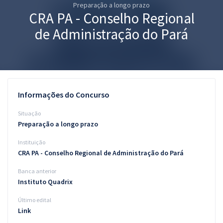
Preparação a longo prazo
Pós
CRA PA - Conselho Regional
Graduação
de Administração do Pará
OAB
Mentorias
Informações do Concurso
Questões grátis
Situação
Conteúdo gratuito
Preparação a longo prazo
Instituição
Blog
CRA PA - Conselho Regional de Administração do Pará
Aprovados
Banca anterior
Instituto Quadrix
Atendimento
Último edital
Link