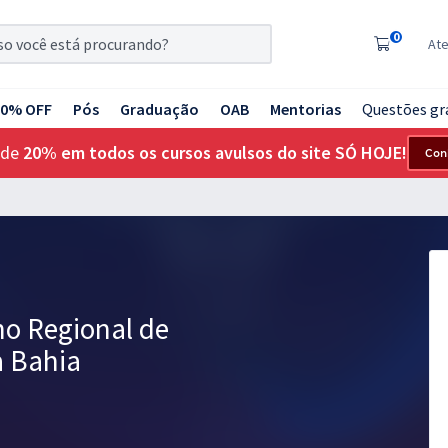
0
At
20% OFF
Pós
Graduação
OAB
Mentorias
Questões gr
 de
20% em todos os cursos avulsos do site SÓ HOJE!
Con
ho Regional de
a Bahia