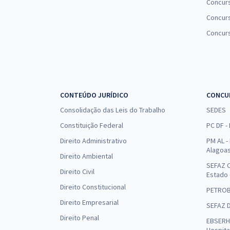
Concur
Concurs
Concur
CONTEÚDO JURÍDICO
CONCU
Consolidação das Leis do Trabalho
SEDES
Constituição Federal
PC DF -
Direito Administrativo
PM AL - 
Alagoa
Direito Ambiental
SEFAZ C
Direito Civil
Estado
Direito Constitucional
PETRO
Direito Empresarial
SEFAZ 
Direito Penal
EBSERH 