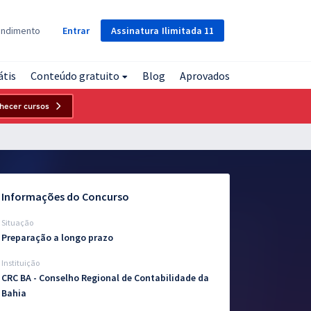
Assinatura
Ilimitada
11
endimento
Entrar
átis
Conteúdo gratuito
Blog
Aprovados
hecer cursos
Informações do Concurso
Situação
Preparação a longo prazo
Instituição
CRC BA - Conselho Regional de Contabilidade da
Bahia