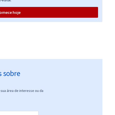
-edital.
omece hoje
s sobre
sua área de interesse ou da