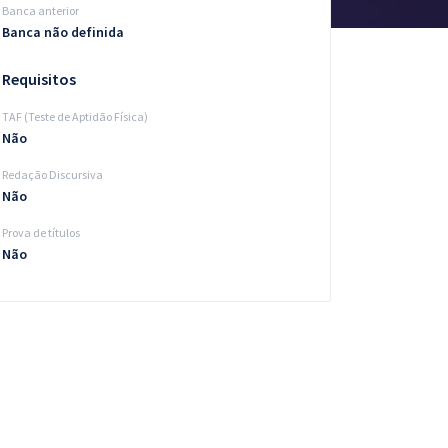
Banca anterior
Banca não definida
Requisitos
TAF (Teste de Aptidão Física)
Não
Redação Discursiva
Não
Prova de títulos
Não