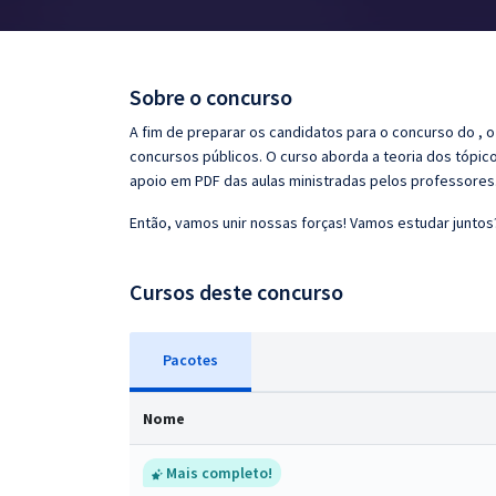
Pós
Graduação
Sobre o concurso
OAB
A fim de preparar os candidatos para o concurso do ,
concursos públicos. O curso aborda a teoria dos tópico
Mentorias
apoio em PDF das aulas ministradas pelos professores
Então, vamos unir nossas forças! Vamos estudar juntos
Questões grátis
Conteúdo gratuito
Cursos deste concurso
Blog
Pacotes
Aprovados
Nome
Atendimento
Mais completo!