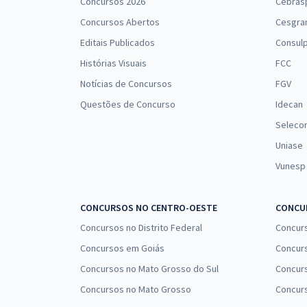
Concursos 2026
Cebras
Concursos Abertos
Cesgra
Editais Publicados
Consulp
Histórias Visuais
FCC
Notícias de Concursos
FGV
Questões de Concurso
Idecan
Seleco
Uniase
Vunesp
CONCURSOS NO CENTRO-OESTE
CONCUR
Concursos no Distrito Federal
Concur
Concursos em Goiás
Concurs
Concursos no Mato Grosso do Sul
Concurs
Concursos no Mato Grosso
Concurs