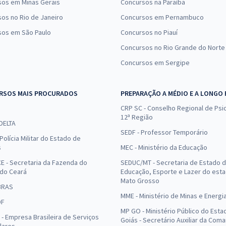
sos em Minas Gerais
Concursos na Paraíba
os no Rio de Janeiro
Concursos em Pernambuco
sos em São Paulo
Concursos no Piauí
Concursos no Rio Grande do Norte
Concursos em Sergipe
RSOS MAIS PROCURADOS
PREPARAÇÃO A MÉDIO E A LONGO
CRP SC - Conselho Regional de Psic
12ª Região
 DELTA
SEDF - Professor Temporário
Polícia Militar do Estado de
s
MEC - Ministério da Educação
E - Secretaria da Fazenda do
SEDUC/MT - Secretaria de Estado 
 do Ceará
Educação, Esporte e Lazer do est
Mato Grosso
BRAS
MME - Ministério de Minas e Energi
DF
MP GO - Ministério Público do Esta
- Empresa Brasileira de Serviços
Goiás - Secretário Auxiliar da Com