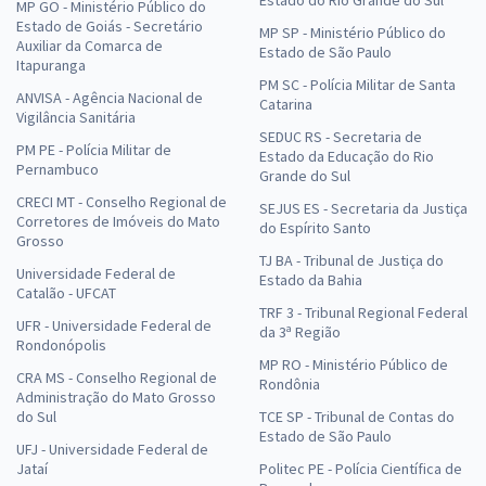
Estado do Rio Grande do Sul
MP GO - Ministério Público do
Estado de Goiás - Secretário
MP SP - Ministério Público do
Auxiliar da Comarca de
Estado de São Paulo
Itapuranga
PM SC - Polícia Militar de Santa
ANVISA - Agência Nacional de
Catarina
Vigilância Sanitária
SEDUC RS - Secretaria de
PM PE - Polícia Militar de
Estado da Educação do Rio
Pernambuco
Grande do Sul
CRECI MT - Conselho Regional de
SEJUS ES - Secretaria da Justiça
Corretores de Imóveis do Mato
do Espírito Santo
Grosso
TJ BA - Tribunal de Justiça do
Universidade Federal de
Estado da Bahia
Catalão - UFCAT
TRF 3 - Tribunal Regional Federal
UFR - Universidade Federal de
da 3ª Região
Rondonópolis
MP RO - Ministério Público de
CRA MS - Conselho Regional de
Rondônia
Administração do Mato Grosso
do Sul
TCE SP - Tribunal de Contas do
Estado de São Paulo
UFJ - Universidade Federal de
Jataí
Politec PE - Polícia Científica de