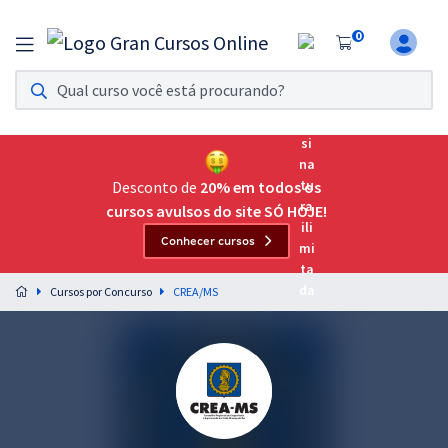
0
Assinatura Ilimitada 11
Acesso a todos os cursos. Teste grátis por 7 dias!
Assinatura OAB Até Passar
Acesso ilimitado a toda preparação para o Exame da
Desconto de
20% em todos os
Ordem, até você passar!
cursos avulsos do site SÓ HOJE!
Conhecer cursos
Residências Multiprofissionais
Preparação completa e intensiva para as principais
Cursos por Concurso
CREA/MS
residências em saúde do Brasil
Concursos
Assinatura Ilimitada
Cursos 20% OFF