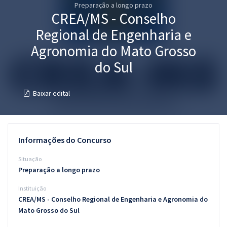
Preparação a longo prazo
Pós
CREA/MS - Conselho
Graduação
Regional de Engenharia e
Agronomia do Mato Grosso
OAB
do Sul
Mentorias
Baixar edital
Questões grátis
Conteúdo gratuito
Informações do Concurso
Blog
Situação
Aprovados
Preparação a longo prazo
Instituição
Atendimento
CREA/MS - Conselho Regional de Engenharia e Agronomia do
Mato Grosso do Sul