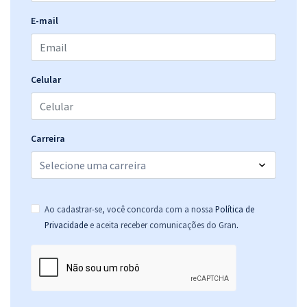
CREA MS - Conselho Regional de Engenharia e Agronomia do Mato
E-mail
Grosso do Sul - Publicitário
R$ 351,92
à vista
29,33
R$
ou 12x de
Economize R$ 87,98 (-20%)
Celular
Comprar
Carreira
CREA MS - Conselho Regional de Engenharia e Agronomia do Mato
Grosso do Sul - Conhecimentos Básicos para os Cargos de Nível
Superior - Exceto o Cargo de Procurador Jurídico
Ao cadastrar-se, você concorda com a nossa
Política de
R$ 215,92
à vista
.
Privacidade
e aceita receber comunicações do Gran
17,99
R$
ou 12x de
Economize R$ 53,98 (-20%)
Comprar