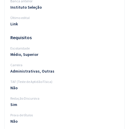
Banca anterior
Instituto Seleção
Último edital
Link
Requisitos
Escolaridade
Médio, Superior
Carreira
Administrativas, Outras
TAF (Teste de Aptidão Física)
Não
Redação Discursiva
Sim
Prova de títulos
Não