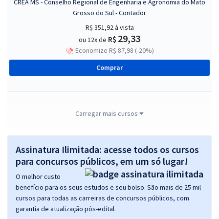
CREA MS - Conselho Regional de Engenharia e Agronomia do Mato
Grosso do Sul - Contador
R$ 351,92
à vista
29,33
R$
ou 12x de
Economize R$ 87,98 (-20%)
Comprar
CREA MS - Conselho Regional de Engenharia e Agronomia do Mato
Carregar mais cursos
Grosso do Sul - Agente Administrativo
R$ 303,92
à vista
Assinatura Ilimitada: acesse todos os cursos
25,33
R$
ou 12x de
para concursos públicos, em um só lugar!
Economize R$ 75,98 (-20%)
O melhor custo
Comprar
benefício para os seus estudos e seu bolso. São mais de 25 mil
cursos para todas as carreiras de concursos públicos, com
garantia de atualização pós-edital.