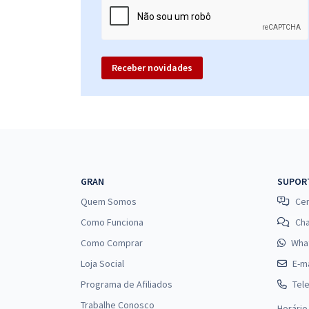
Receber novidades
GRAN
SUPOR
Quem Somos
Cen
Como Funciona
Ch
Como Comprar
Wha
Loja Social
E-ma
Programa de Afiliados
Tel
Trabalhe Conosco
Horário