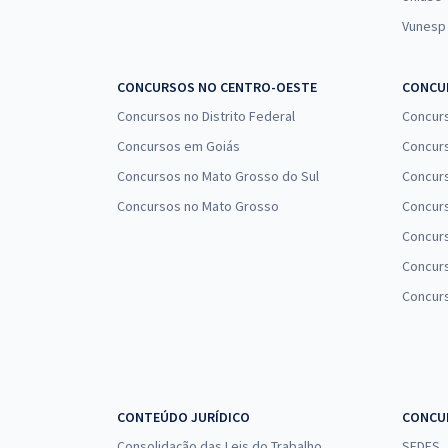
Vunesp
CONCURSOS NO CENTRO-OESTE
CONCUR
Concursos no Distrito Federal
Concur
Concursos em Goiás
Concurs
Concursos no Mato Grosso do Sul
Concurs
Concursos no Mato Grosso
Concurs
Concur
Concurs
Concur
CONTEÚDO JURÍDICO
CONCU
Consolidação das Leis do Trabalho
SEDES