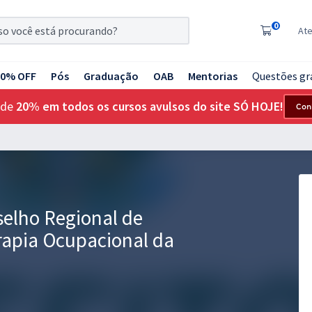
0
At
20% OFF
Pós
Graduação
OAB
Mentorias
Questões gr
 de
20% em todos os cursos avulsos do site SÓ HOJE!
Con
selho Regional de
erapia Ocupacional da