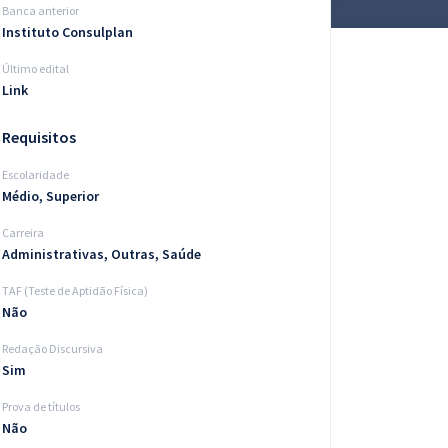
Banca anterior
Instituto Consulplan
Último edital
Link
Requisitos
Escolaridade
Médio, Superior
Carreira
Administrativas, Outras, Saúde
TAF (Teste de Aptidão Física)
Não
Redação Discursiva
Sim
Prova de títulos
Não