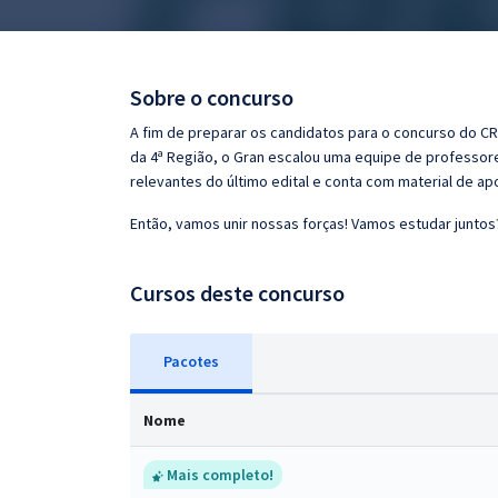
Pós
Graduação
Sobre o concurso
OAB
A fim de preparar os candidatos para o concurso do CR
da 4ª Região, o Gran escalou uma equipe de professore
Mentorias
relevantes do último edital e conta com material de a
Então, vamos unir nossas forças! Vamos estudar juntos
Questões grátis
Conteúdo gratuito
Cursos deste concurso
Blog
Pacotes
Aprovados
Nome
Atendimento
Mais completo!