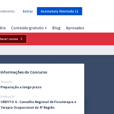
Assinatura
Ilimitada
11
endimento
Entrar
átis
Conteúdo gratuito
Blog
Aprovados
hecer cursos
Informações do Concurso
Situação
Preparação a longo prazo
Instituição
CREFITO 4 - Conselho Regional de Fisioterapia e
Terapia Ocupacional da 4ª Região