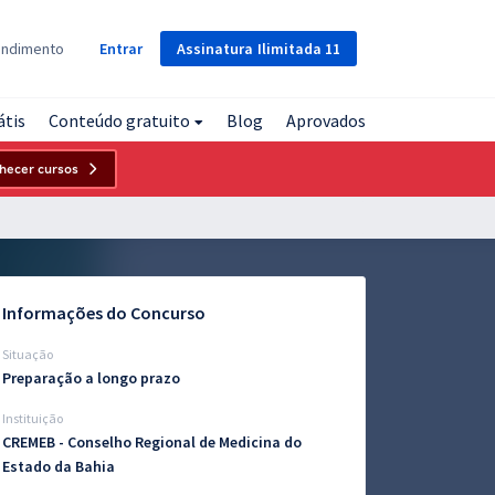
Assinatura
Ilimitada
11
endimento
Entrar
átis
Conteúdo gratuito
Blog
Aprovados
hecer cursos
Informações do Concurso
Situação
Preparação a longo prazo
Instituição
CREMEB - Conselho Regional de Medicina do
Estado da Bahia