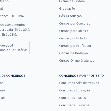
tsApp
Exame de Ordem
il
Graduação
efone: 3003-0894
Pós-Graduação
Cursos por Concurso
 de atendimento:
 a sexta (8h às 20h),
Cursos por Carreira
(9h às 13h).
Cursos por Estado
provado?
Cursos por Professor
nos a sua história!
Oficina de Redação
Cursos Online Gratuitos
S DE CONCURSOS
CONCURSOS POR PROFISSÃO
pe
Concursos Administrativos
nrio
Concursos Educação
lan
Concursos Fiscais
Concursos Jurídicos