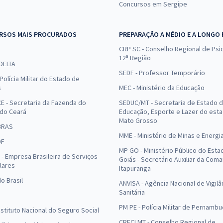
Concursos em Sergipe
RSOS MAIS PROCURADOS
PREPARAÇÃO A MÉDIO E A LONGO
CRP SC - Conselho Regional de Psic
12ª Região
 DELTA
SEDF - Professor Temporário
Polícia Militar do Estado de
s
MEC - Ministério da Educação
E - Secretaria da Fazenda do
SEDUC/MT - Secretaria de Estado 
 do Ceará
Educação, Esporte e Lazer do est
Mato Grosso
BRAS
MME - Ministério de Minas e Energi
DF
MP GO - Ministério Público do Esta
- Empresa Brasileira de Serviços
Goiás - Secretário Auxiliar da Com
lares
Itapuranga
o Brasil
ANVISA - Agência Nacional de Vigilâ
Sanitária
PM PE - Polícia Militar de Pernamb
Instituto Nacional do Seguro Social
CRECI MT - Conselho Regional de