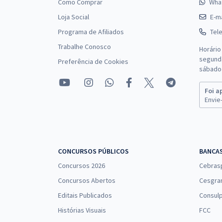
Como Comprar
Wha
Loja Social
E-ma
Programa de Afiliados
Tel
Trabalhe Conosco
Horário
segunda
Preferência de Cookies
sábado 
Foi a
Envie-
CONCURSOS PÚBLICOS
BANCA
Concursos 2026
Cebras
Concursos Abertos
Cesgra
Editais Publicados
Consulp
Histórias Visuais
FCC