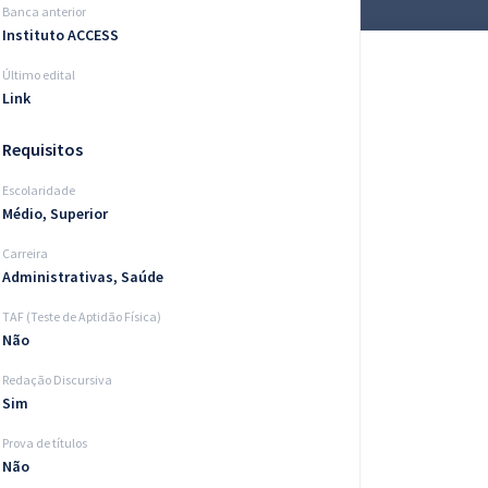
Banca anterior
Instituto ACCESS
Último edital
Link
Requisitos
Escolaridade
Médio, Superior
Carreira
Administrativas, Saúde
TAF (Teste de Aptidão Física)
Não
Redação Discursiva
Sim
Prova de títulos
Não