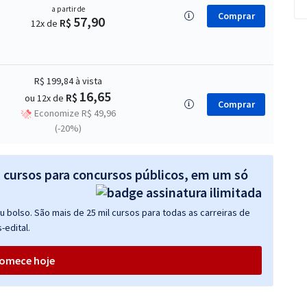
a partir de
Comprar
57,90
R$
12x de
R$ 199,84
à vista
16,65
R$
ou 12x de
Comprar
Economize R$ 49,96
(-20%)
s cursos para concursos públicos, em um só
 bolso. São mais de 25 mil cursos para todas as carreiras de
-edital.
omece hoje