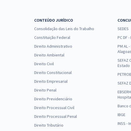
CONTEÚDO JURÍDICO
CONCU
Consolidação das Leis do Trabalho
SEDES
Constituição Federal
PC DF -
Direito Administrativo
PM AL - 
Alagoa
Direito Ambiental
SEFAZ C
Direito Civil
Estado
Direito Constitucional
PETRO
Direito Empresarial
SEFAZ 
Direito Penal
EBSERH 
Hospita
Direito Previdenciário
Banco d
Direito Processual Civil
IBGE
Direito Processual Penal
INSS - 
Direito Tributário