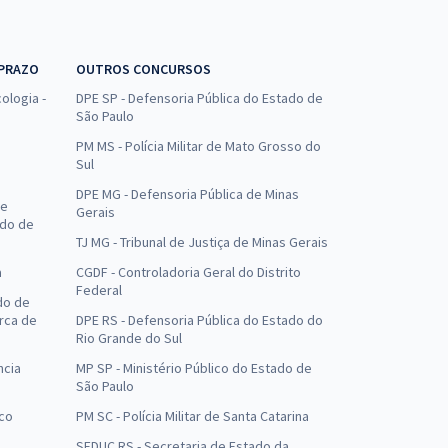
 PRAZO
OUTROS CONCURSOS
ologia -
DPE SP - Defensoria Pública do Estado de
São Paulo
PM MS - Polícia Militar de Mato Grosso do
Sul
DPE MG - Defensoria Pública de Minas
de
Gerais
ado de
TJ MG - Tribunal de Justiça de Minas Gerais
a
CGDF - Controladoria Geral do Distrito
Federal
do de
arca de
DPE RS - Defensoria Pública do Estado do
Rio Grande do Sul
ncia
MP SP - Ministério Público do Estado de
São Paulo
uco
PM SC - Polícia Militar de Santa Catarina
SEDUC RS - Secretaria de Estado da