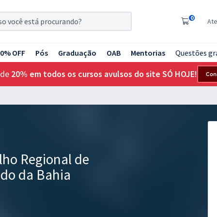
0
At
20% OFF
Pós
Graduação
OAB
Mentorias
Questões gr
 de
20% em todos os cursos avulsos do site SÓ HOJE!
Con
ho Regional de
ado da Bahia