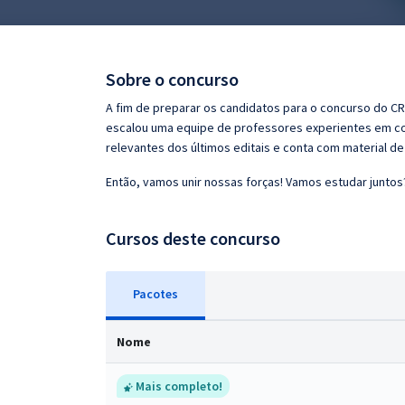
Pós
Graduação
Sobre o concurso
OAB
A fim de preparar os candidatos para o concurso do CR
escalou uma equipe de professores experientes em con
Mentorias
relevantes dos últimos editais e conta com material d
Então, vamos unir nossas forças! Vamos estudar juntos
Questões grátis
Conteúdo gratuito
Cursos deste concurso
Blog
Pacotes
Aprovados
Nome
Atendimento
Mais completo!