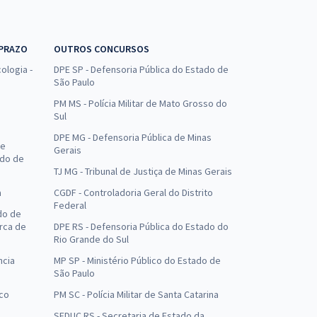
 PRAZO
OUTROS CONCURSOS
ologia -
DPE SP - Defensoria Pública do Estado de
São Paulo
PM MS - Polícia Militar de Mato Grosso do
Sul
DPE MG - Defensoria Pública de Minas
de
Gerais
ado de
TJ MG - Tribunal de Justiça de Minas Gerais
a
CGDF - Controladoria Geral do Distrito
Federal
do de
arca de
DPE RS - Defensoria Pública do Estado do
Rio Grande do Sul
ncia
MP SP - Ministério Público do Estado de
São Paulo
uco
PM SC - Polícia Militar de Santa Catarina
SEDUC RS - Secretaria de Estado da