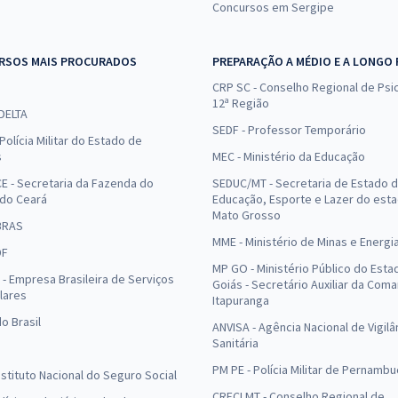
Concursos em Sergipe
RSOS MAIS PROCURADOS
PREPARAÇÃO A MÉDIO E A LONGO
CRP SC - Conselho Regional de Psic
12ª Região
 DELTA
SEDF - Professor Temporário
Polícia Militar do Estado de
s
MEC - Ministério da Educação
E - Secretaria da Fazenda do
SEDUC/MT - Secretaria de Estado 
 do Ceará
Educação, Esporte e Lazer do est
Mato Grosso
BRAS
MME - Ministério de Minas e Energi
DF
MP GO - Ministério Público do Esta
- Empresa Brasileira de Serviços
Goiás - Secretário Auxiliar da Com
lares
Itapuranga
o Brasil
ANVISA - Agência Nacional de Vigilâ
Sanitária
PM PE - Polícia Militar de Pernamb
Instituto Nacional do Seguro Social
CRECI MT - Conselho Regional de