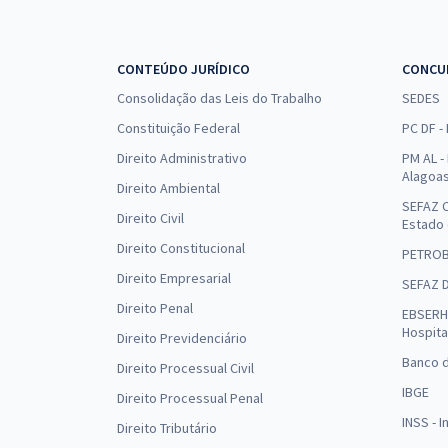
CONTEÚDO JURÍDICO
CONCU
Consolidação das Leis do Trabalho
SEDES
Constituição Federal
PC DF -
Direito Administrativo
PM AL - 
Alagoa
Direito Ambiental
SEFAZ C
Direito Civil
Estado
Direito Constitucional
PETRO
Direito Empresarial
SEFAZ 
Direito Penal
EBSERH 
Hospita
Direito Previdenciário
Banco d
Direito Processual Civil
IBGE
Direito Processual Penal
INSS - 
Direito Tributário