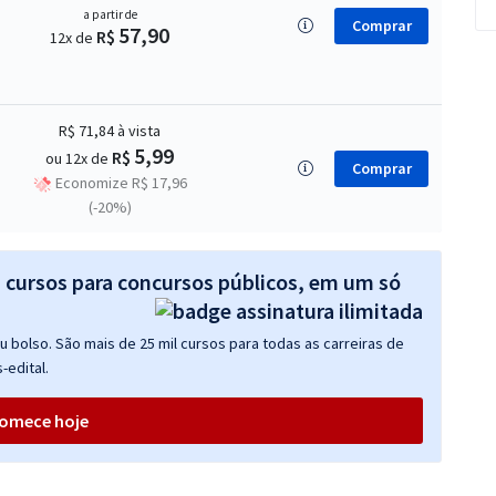
a partir de
Comprar
57,90
R$
12x de
R$ 71,84
à vista
5,99
R$
ou 12x de
Comprar
Economize R$ 17,96
(-20%)
s cursos para concursos públicos, em um só
 bolso. São mais de 25 mil cursos para todas as carreiras de
-edital.
omece hoje