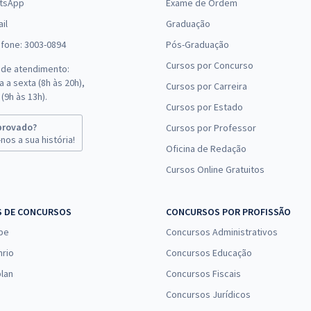
tsApp
Exame de Ordem
il
Graduação
efone: 3003-0894
Pós-Graduação
Cursos por Concurso
 de atendimento:
 a sexta (8h às 20h),
Cursos por Carreira
(9h às 13h).
Cursos por Estado
provado?
Cursos por Professor
nos a sua história!
Oficina de Redação
Cursos Online Gratuitos
S DE CONCURSOS
CONCURSOS POR PROFISSÃO
pe
Concursos Administrativos
nrio
Concursos Educação
lan
Concursos Fiscais
Concursos Jurídicos