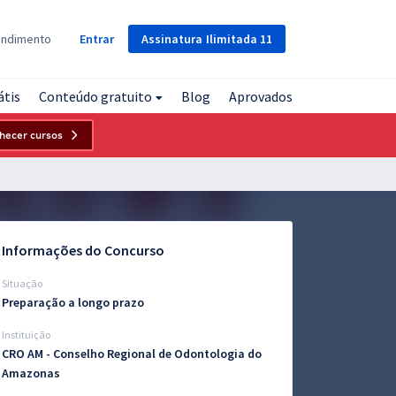
Assinatura
Ilimitada
11
endimento
Entrar
átis
Conteúdo gratuito
Blog
Aprovados
hecer cursos
Informações do Concurso
Situação
Preparação a longo prazo
Instituição
CRO AM - Conselho Regional de Odontologia do
Amazonas