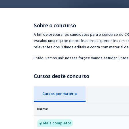
Pós
Graduação
Sobre o concurso
OAB
A fim de preparar os candidatos para o concurso do C
escalou uma equipe de professores experientes em con
Mentorias
relevantes dos últimos editais e conta com material d
Então, vamos unir nossas forças! Vamos estudar juntos
Questões grátis
Conteúdo gratuito
Cursos deste concurso
Blog
Cursos
p
or matéria
Aprovados
Nome
Atendimento
Mais completo!