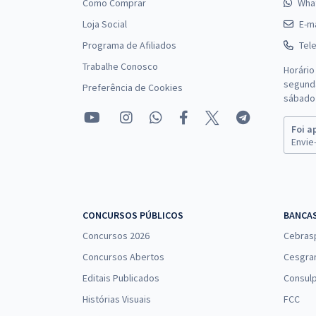
Como Comprar
Wha
Loja Social
E-ma
Programa de Afiliados
Tel
Trabalhe Conosco
Horário
segunda
Preferência de Cookies
sábado 
Foi a
Envie-
CONCURSOS PÚBLICOS
BANCA
Concursos 2026
Cebras
Concursos Abertos
Cesgra
Editais Publicados
Consulp
Histórias Visuais
FCC