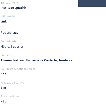
Banca anterior
Instituto Quadrix
Último edital
Link
Requisitos
Escolaridade
Médio, Superior
Carreira
Administrativas, Fiscais e de Controle, Jurídicas
TAF (Teste de Aptidão Física)
Não
Redação Discursiva
Sim
Prova de títulos
Não