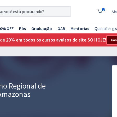
0
At
20% OFF
Pós
Graduação
OAB
Mentorias
Questões gr
 de
20% em todos os cursos avulsos do site SÓ HOJE!
Con
ho Regional de
 Amazonas