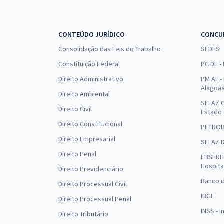
CONTEÚDO JURÍDICO
CONCU
Consolidação das Leis do Trabalho
SEDES
Constituição Federal
PC DF -
Direito Administrativo
PM AL - 
Alagoa
Direito Ambiental
SEFAZ C
Direito Civil
Estado
Direito Constitucional
PETRO
Direito Empresarial
SEFAZ 
Direito Penal
EBSERH 
Hospita
Direito Previdenciário
Banco d
Direito Processual Civil
IBGE
Direito Processual Penal
INSS - 
Direito Tributário