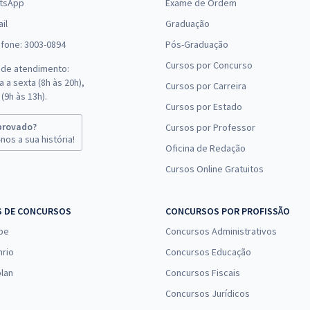
tsApp
Exame de Ordem
il
Graduação
efone: 3003-0894
Pós-Graduação
Cursos por Concurso
 de atendimento:
 a sexta (8h às 20h),
Cursos por Carreira
(9h às 13h).
Cursos por Estado
provado?
Cursos por Professor
nos a sua história!
Oficina de Redação
Cursos Online Gratuitos
S DE CONCURSOS
CONCURSOS POR PROFISSÃO
pe
Concursos Administrativos
nrio
Concursos Educação
lan
Concursos Fiscais
Concursos Jurídicos