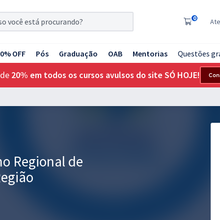
0
At
20% OFF
Pós
Graduação
OAB
Mentorias
Questões gr
 de
20% em todos os cursos avulsos do site SÓ HOJE!
Con
ho Regional de
Região