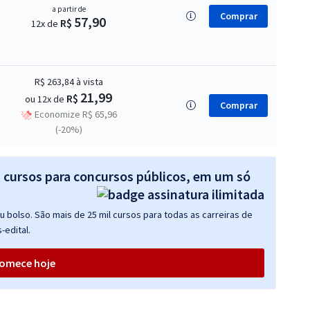
a partir de
Comprar
57,90
R$
12x de
R$ 263,84
à vista
21,99
R$
ou 12x de
Comprar
Economize R$ 65,96
(-20%)
s cursos para concursos públicos, em um só
 bolso. São mais de 25 mil cursos para todas as carreiras de
-edital.
omece hoje