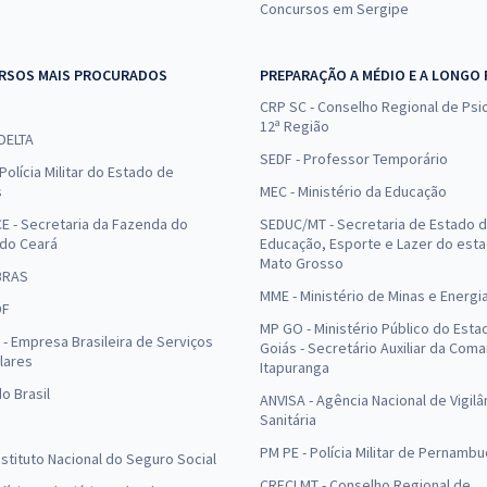
Concursos em Sergipe
RSOS MAIS PROCURADOS
PREPARAÇÃO A MÉDIO E A LONGO
CRP SC - Conselho Regional de Psic
12ª Região
 DELTA
SEDF - Professor Temporário
Polícia Militar do Estado de
s
MEC - Ministério da Educação
E - Secretaria da Fazenda do
SEDUC/MT - Secretaria de Estado 
 do Ceará
Educação, Esporte e Lazer do est
Mato Grosso
BRAS
MME - Ministério de Minas e Energi
DF
MP GO - Ministério Público do Esta
- Empresa Brasileira de Serviços
Goiás - Secretário Auxiliar da Com
lares
Itapuranga
o Brasil
ANVISA - Agência Nacional de Vigilâ
Sanitária
PM PE - Polícia Militar de Pernamb
Instituto Nacional do Seguro Social
CRECI MT - Conselho Regional de