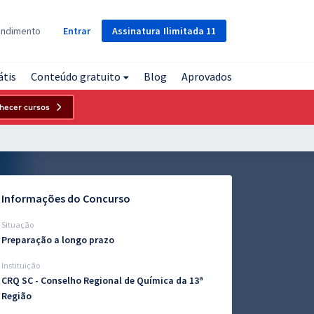
Assinatura
Ilimitada
11
endimento
Entrar
átis
Conteúdo gratuito
Blog
Aprovados
hecer cursos
Informações do Concurso
Situação
Preparação a longo prazo
Instituição
CRQ SC - Conselho Regional de Química da 13ª
Região