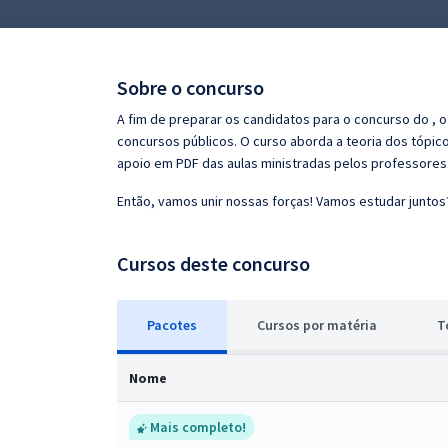
Pós
Graduação
Sobre o concurso
OAB
A fim de preparar os candidatos para o concurso do ,
concursos públicos. O curso aborda a teoria dos tópico
Mentorias
apoio em PDF das aulas ministradas pelos professores
Então, vamos unir nossas forças! Vamos estudar juntos
Questões grátis
Conteúdo gratuito
Cursos deste concurso
Blog
Pacotes
Cursos
p
or matéria
T
Aprovados
Nome
Atendimento
Mais completo!