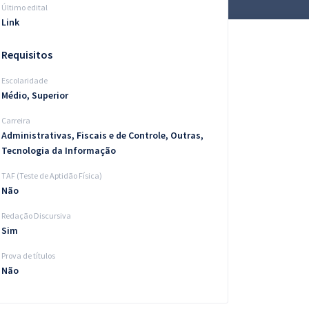
Último edital
Link
Requisitos
Escolaridade
Médio, Superior
Carreira
Administrativas, Fiscais e de Controle, Outras,
Tecnologia da Informação
TAF (Teste de Aptidão Física)
Não
Redação Discursiva
Sim
Prova de títulos
Não