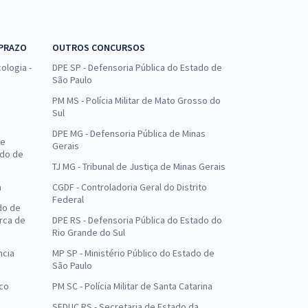
 PRAZO
OUTROS CONCURSOS
ologia -
DPE SP - Defensoria Pública do Estado de
São Paulo
PM MS - Polícia Militar de Mato Grosso do
Sul
DPE MG - Defensoria Pública de Minas
de
Gerais
ado de
TJ MG - Tribunal de Justiça de Minas Gerais
a
CGDF - Controladoria Geral do Distrito
Federal
do de
arca de
DPE RS - Defensoria Pública do Estado do
Rio Grande do Sul
ncia
MP SP - Ministério Público do Estado de
São Paulo
uco
PM SC - Polícia Militar de Santa Catarina
SEDUC RS - Secretaria de Estado da