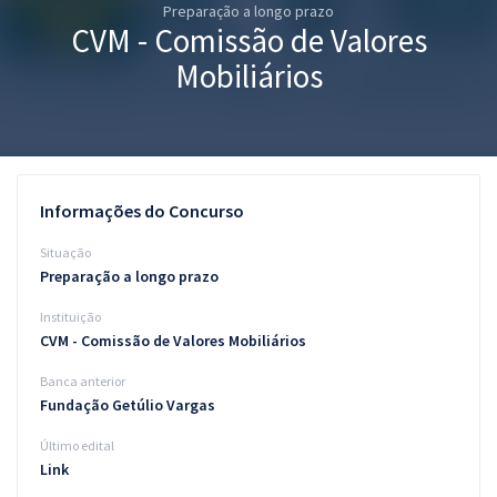
Preparação a longo prazo
Pós
CVM - Comissão de Valores
Graduação
Mobiliários
OAB
Mentorias
Informações do Concurso
Questões grátis
Situação
Conteúdo gratuito
Preparação a longo prazo
Instituição
Blog
CVM - Comissão de Valores Mobiliários
Aprovados
Banca anterior
Fundação Getúlio Vargas
Atendimento
Último edital
Link