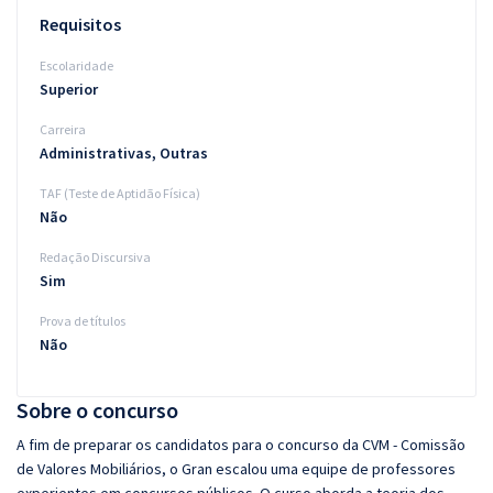
Requisitos
Escolaridade
Superior
Carreira
Administrativas, Outras
TAF (Teste de Aptidão Física)
Não
Redação Discursiva
Sim
Prova de títulos
Não
Sobre o concurso
A fim de preparar os candidatos para o concurso da CVM - Comissão
de Valores Mobiliários, o Gran escalou uma equipe de professores