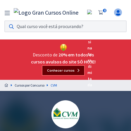
0
Assinatura Ilimitada 11
Acesso a todos os cursos. Teste grátis por 7 dias!
Assinatura OAB Até Passar
Acesso ilimitado a toda preparação para o Exame da
Desconto de
20% em todos os
Ordem, até você passar!
cursos avulsos do site SÓ HOJE!
Conhecer cursos
Residências Multiprofissionais
Preparação completa e intensiva para as principais
Cursos por Concurso
CVM
residências em saúde do Brasil
Concursos
Assinatura Ilimitada
Cursos 20% OFF