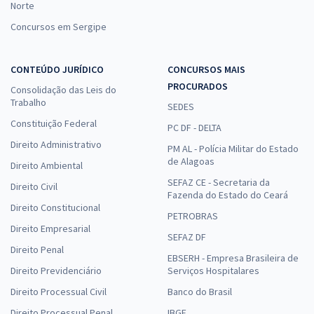
Norte
Concursos em Sergipe
CONTEÚDO JURÍDICO
CONCURSOS MAIS
PROCURADOS
Consolidação das Leis do
Trabalho
SEDES
Constituição Federal
PC DF - DELTA
Direito Administrativo
PM AL - Polícia Militar do Estado
de Alagoas
Direito Ambiental
SEFAZ CE - Secretaria da
Direito Civil
Fazenda do Estado do Ceará
Direito Constitucional
PETROBRAS
Direito Empresarial
SEFAZ DF
Direito Penal
EBSERH - Empresa Brasileira de
Direito Previdenciário
Serviços Hospitalares
Direito Processual Civil
Banco do Brasil
Direito Processual Penal
IBGE