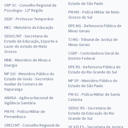
Estado de São Paulo
CRP SC - Conselho Regional de
Psicologia - 12ª Região
PM MS - Polícia Militar de Mato
Grosso do Sul
SEDF - Professor Temporário
DPE MG - Defensoria Pública de
MEC - Ministério da Educação
Minas Gerais
SEDUC/MT - Secretaria de
TJ MG - Tribunal de Justiça de
Estado de Educação, Esporte e
Minas Gerais
Lazer do estado de Mato
Grosso
CGDF - Controladoria Geral do
Distrito Federal
MME - Ministério de Minas e
Energia
DPE RS - Defensoria Pública do
Estado do Rio Grande do Sul
MP GO - Ministério Público do
Estado de Goiás - Secretário
MP SP - Ministério Público do
Auxiliar da Comarca de
Estado de São Paulo
Itapuranga
PM SC - Polícia Militar de Santa
ANVISA - Agência Nacional de
Catarina
Vigilância Sanitária
SEDUC RS - Secretaria de
PM PE - Polícia Militar de
Estado da Educação do Rio
Pernambuco
Grande do Sul
CRECI MT - Conselho Regional de
SEJUS ES - Secretaria da Justiça