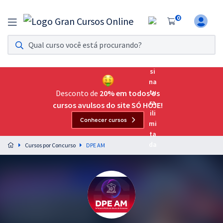
0
Assinatura Ilimitada 11
Acesso a todos os cursos. Teste grátis por 7 dias!
Assinatura OAB Até Passar
Acesso ilimitado a toda preparação para o Exame da
Desconto de
20% em todos os
Ordem, até você passar!
cursos avulsos do site SÓ HOJE!
Conhecer cursos
Residências Multiprofissionais
Preparação completa e intensiva para as principais
Cursos por Concurso
DPE AM
residências em saúde do Brasil
Concursos
Assinatura Ilimitada
Cursos 20% OFF