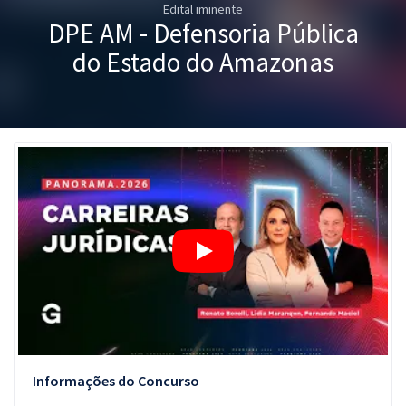
Edital iminente
Pós
DPE AM - Defensoria Pública
Graduação
do Estado do Amazonas
OAB
Mentorias
Questões grátis
Conteúdo gratuito
Blog
Aprovados
Atendimento
Informações do Concurso