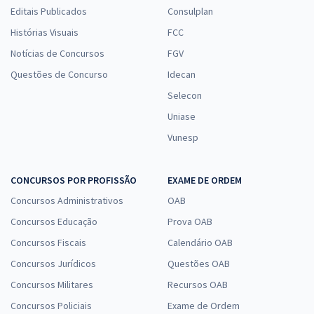
Editais Publicados
Consulplan
Histórias Visuais
FCC
Notícias de Concursos
FGV
Questões de Concurso
Idecan
Selecon
Uniase
Vunesp
CONCURSOS POR PROFISSÃO
EXAME DE ORDEM
Concursos Administrativos
OAB
Concursos Educação
Prova OAB
Concursos Fiscais
Calendário OAB
Concursos Jurídicos
Questões OAB
Concursos Militares
Recursos OAB
Concursos Policiais
Exame de Ordem