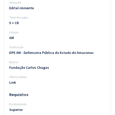
Situação
Edital iminente
Total de vagas
5 + CR
Estado
AM
Instituição
DPE AM - Defensoria Pública do Estado do Amazonas
Banca
Fundação Carlos Chagas
Último edital
Link
Requisitos
Escolaridade
Superior