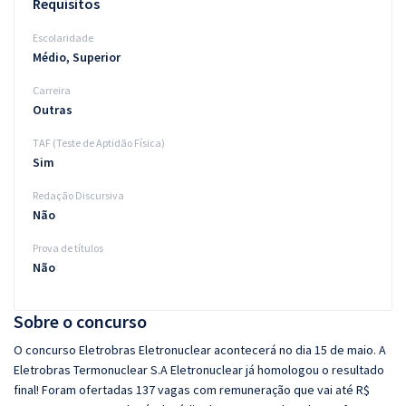
Requisitos
Escolaridade
Médio, Superior
Carreira
Outras
TAF (Teste de Aptidão Física)
Sim
Redação Discursiva
Não
Prova de títulos
Não
Sobre o concurso
O concurso Eletrobras Eletronuclear acontecerá no dia 15 de maio. A
Eletrobras Termonuclear S.A Eletronuclear já homologou o resultado
final! Foram ofertadas 137 vagas com remuneração que vai até R$