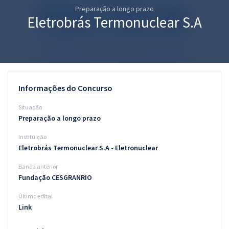
Preparação a longo prazo
Pós
Eletrobrás Termonuclear S.A
Graduação
OAB
Mentorias
Informações do Concurso
Questões grátis
Situação
Preparação a longo prazo
Conteúdo gratuito
Instituição
Blog
Eletrobrás Termonuclear S.A - Eletronuclear
Aprovados
Banca anterior
Fundação CESGRANRIO
Atendimento
Último edital
Link