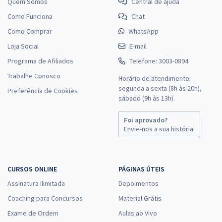
Quem Somos
Central de ajuda
Como Funciona
Chat
Como Comprar
WhatsApp
Loja Social
E-mail
Programa de Afiliados
Telefone: 3003-0894
Trabalhe Conosco
Horário de atendimento:
segunda a sexta (8h às 20h),
Preferência de Cookies
sábado (9h às 13h).
Foi aprovado?
Envie-nos a sua história!
CURSOS ONLINE
PÁGINAS ÚTEIS
Assinatura Ilimitada
Depoimentos
Coaching para Concursos
Material Grátis
Exame de Ordem
Aulas ao Vivo