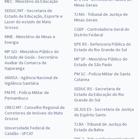
MEC - Ministério da Educação
Minas Gerais
SEDUC/MT - Secretaria de
TJ MG - Tribunal de Justiça de
Estado de Educação, Esporte e
Minas Gerais
Lazer do estado de Mato
Grosso
CGDF - Controladoria Geral do
Distrito Federal
MME - Ministério de Minas e
Energia
DPE RS - Defensoria Pública do
Estado do Rio Grande do Sul
MP GO - Ministério Público do
Estado de Goiás - Secretário
MP SP - Ministério Público do
Auxiliar da Comarca de
Estado de São Paulo
Itapuranga
PM SC - Polícia Militar de Santa
ANVISA - Agência Nacional de
Catarina
Vigilância Sanitária
SEDUC RS - Secretaria de
PM PE - Polícia Militar de
Estado da Educação do Rio
Pernambuco
Grande do Sul
CRECI MT - Conselho Regional de
SEJUS ES - Secretaria da Justiça
Corretores de Imóveis do Mato
do Espírito Santo
Grosso
TJ BA - Tribunal de Justiça do
Universidade Federal de
Estado da Bahia
Catalão - UFCAT