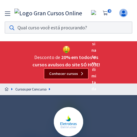
0
Assinatura Ilimitada 11
Acesso a todos os cursos. Teste grátis por 7 dias!
Assinatura OAB Até Passar
Acesso ilimitado a toda preparação para o Exame da
Desconto de
20% em todos os
Ordem, até você passar!
cursos avulsos do site SÓ HOJE!
Conhecer cursos
Residências Multiprofissionais
Preparação completa e intensiva para as principais
Cursos por Concurso
residências em saúde do Brasil
Concursos
Assinatura Ilimitada
Cursos 20% OFF