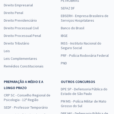
PETROBRAS
Direito Empresarial
SEFAZ DF
Direito Penal
EBSERH - Empresa Brasileira de
Direito Previdenciário
Serviços Hospitalares
Direito Processual Civil
Banco do Brasil
Direito Processual Penal
IBGE
Direito Tributário
INSS - Instituto Nacional do
Seguro Social
Leis
PRF - Polícia Rodoviária Federal
Leis Complementares
PND
Remédios Constitucionais
PREPARAÇÃO A MÉDIO E A
OUTROS CONCURSOS
LONGO PRAZO
DPE SP - Defensoria Pública do
Estado de São Paulo
CRP SC - Conselho Regional de
Psicologia - 12ª Região
PM MS - Polícia Militar de Mato
Grosso do Sul
SEDF - Professor Temporário
DPE MG - Defensoria Pública de