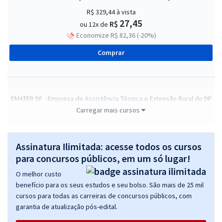
R$ 329,44
à vista
27,45
R$
ou 12x de
Economize R$ 82,36 (-20%)
Comprar
EMATER DF - Empresa de Assistência Técnica e Extensão Rural do DF
- Conhecimentos Específicos Para Técnico Especializado - Área:
Carregar mais cursos
Contabilidade
R$ 367,92
à vista
Assinatura Ilimitada: acesse todos os cursos
30,66
R$
ou 12x de
para concursos públicos, em um só lugar!
Economize R$ 91,98 (-20%)
O melhor custo
Comprar
benefício para os seus estudos e seu bolso. São mais de 25 mil
cursos para todas as carreiras de concursos públicos, com
garantia de atualização pós-edital.