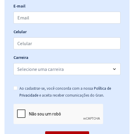
E-mail
EMATER DF - Empresa de Assistência Técnica e Extensão Rural do DF
- Técnico Especializado - Área: Contabilidade
R$ 391,92
à vista
32,66
R$
ou 12x de
Celular
Economize R$ 97,98 (-20%)
Comprar
Carreira
EMATER DF - Empresa de Assistência Técnica e Extensão Rural do DF
- Assistente Administrativo
Ao cadastrar-se, você concorda com a nossa
Política de
R$ 391,92
à vista
.
Privacidade
e aceita receber comunicações do Gran
32,66
R$
ou 12x de
Economize R$ 97,98 (-20%)
Comprar