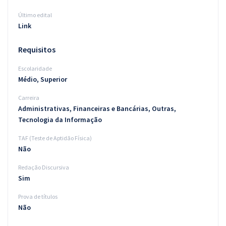
Último edital
Link
Requisitos
Escolaridade
Médio, Superior
Carreira
Administrativas, Financeiras e Bancárias, Outras,
Tecnologia da Informação
TAF (Teste de Aptidão Física)
Não
Redação Discursiva
Sim
Prova de títulos
Não