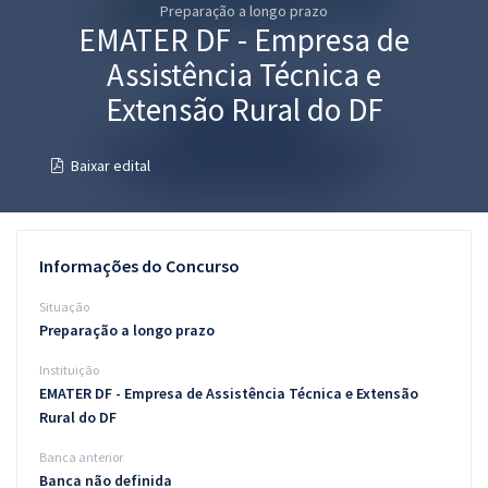
Preparação a longo prazo
Pós
EMATER DF - Empresa de
Graduação
Assistência Técnica e
Extensão Rural do DF
OAB
Baixar edital
Mentorias
Questões grátis
Informações do Concurso
Conteúdo gratuito
Situação
Blog
Preparação a longo prazo
Aprovados
Instituição
EMATER DF - Empresa de Assistência Técnica e Extensão
Atendimento
Rural do DF
Banca anterior
Banca não definida