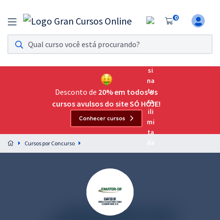
0
Assinatura Ilimitada 11
Acesso a todos os cursos. Teste grátis por 7 dias!
Assinatura OAB Até Passar
Acesso ilimitado a toda preparação para o Exame da
Desconto de
20% em todos os
Ordem, até você passar!
cursos avulsos do site SÓ HOJE!
Conhecer cursos
Residências Multiprofissionais
Preparação completa e intensiva para as principais
Cursos por Concurso
residências em saúde do Brasil
Concursos
Assinatura Ilimitada
Cursos 20% OFF