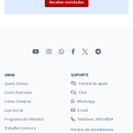
Receber novidades
EMATER DF - Empresa de Assistência Técnica e Extensão Rural do DF
- Conhecimentos Específicos para o Cargo de Assistente
Administrativo
R$ 287,92
à vista
23,99
R$
ou 12x de
Economize R$ 71,98 (-20%)
Comprar
GRAN
SUPORTE
Quem Somos
Central de ajuda
Como Funciona
Chat
Como Comprar
WhatsApp
Loja Social
E-mail
Programa de Afiliados
Telefone: 3003-0894
Trabalhe Conosco
Horário de atendimento: