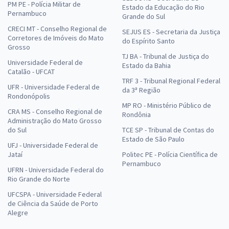
PM PE - Polícia Militar de
Estado da Educação do Rio
Pernambuco
Grande do Sul
CRECI MT - Conselho Regional de
SEJUS ES - Secretaria da Justiça
Corretores de Imóveis do Mato
do Espírito Santo
Grosso
TJ BA - Tribunal de Justiça do
Universidade Federal de
Estado da Bahia
Catalão - UFCAT
TRF 3 - Tribunal Regional Federal
UFR - Universidade Federal de
da 3ª Região
Rondonópolis
MP RO - Ministério Público de
CRA MS - Conselho Regional de
Rondônia
Administração do Mato Grosso
do Sul
TCE SP - Tribunal de Contas do
Estado de São Paulo
UFJ - Universidade Federal de
Jataí
Politec PE - Polícia Científica de
Pernambuco
UFRN - Universidade Federal do
Rio Grande do Norte
UFCSPA - Universidade Federal
de Ciência da Saúde de Porto
Alegre