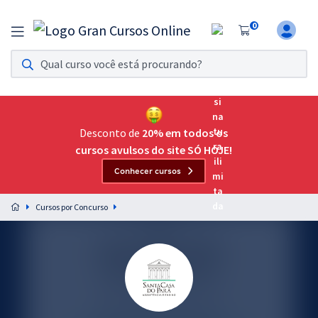
0
Assinatura Ilimitada 11
Acesso a todos os cursos. Teste grátis por 7 dias!
Assinatura OAB Até Passar
Acesso ilimitado a toda preparação para o Exame da
Desconto de
20% em todos os
Ordem, até você passar!
cursos avulsos do site SÓ HOJE!
Conhecer cursos
Residências Multiprofissionais
Preparação completa e intensiva para as principais
Cursos por Concurso
residências em saúde do Brasil
Concursos
Assinatura Ilimitada
Cursos 20% OFF