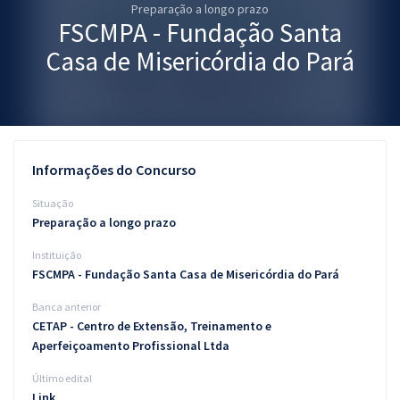
Preparação a longo prazo
Pós
FSCMPA - Fundação Santa
Graduação
Casa de Misericórdia do Pará
OAB
Mentorias
Informações do Concurso
Questões grátis
Situação
Conteúdo gratuito
Preparação a longo prazo
Instituição
Blog
FSCMPA - Fundação Santa Casa de Misericórdia do Pará
Aprovados
Banca anterior
CETAP - Centro de Extensão, Treinamento e
Atendimento
Aperfeiçoamento Profissional Ltda
Último edital
Link