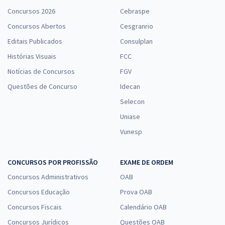
Concursos 2026
Cebraspe
Concursos Abertos
Cesgranrio
Editais Publicados
Consulplan
Histórias Visuais
FCC
Notícias de Concursos
FGV
Questões de Concurso
Idecan
Selecon
Uniase
Vunesp
CONCURSOS POR PROFISSÃO
EXAME DE ORDEM
Concursos Administrativos
OAB
Concursos Educação
Prova OAB
Concursos Fiscais
Calendário OAB
Concursos Jurídicos
Questões OAB