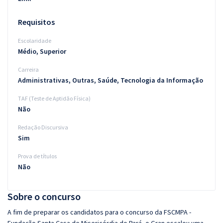
Requisitos
Escolaridade
Médio, Superior
Carreira
Administrativas, Outras, Saúde, Tecnologia da Informação
TAF (Teste de Aptidão Física)
Não
Redação Discursiva
Sim
Prova de títulos
Não
Sobre o concurso
A fim de preparar os candidatos para o concurso da FSCMPA -