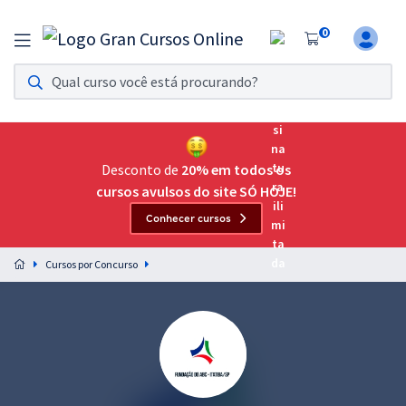
0
Assinatura Ilimitada 11
Acesso a todos os cursos. Teste grátis por 7 dias!
Assinatura OAB Até Passar
Acesso ilimitado a toda preparação para o Exame da
Desconto de
20% em todos os
Ordem, até você passar!
cursos avulsos do site SÓ HOJE!
Conhecer cursos
Residências Multiprofissionais
Preparação completa e intensiva para as principais
Cursos por Concurso
residências em saúde do Brasil
Concursos
Assinatura Ilimitada
Cursos 20% OFF