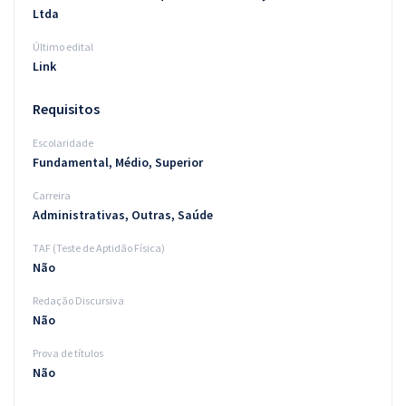
Ltda
Último edital
Link
Requisitos
Escolaridade
Fundamental, Médio, Superior
Carreira
Administrativas, Outras, Saúde
TAF (Teste de Aptidão Física)
Não
Redação Discursiva
Não
Prova de títulos
Não