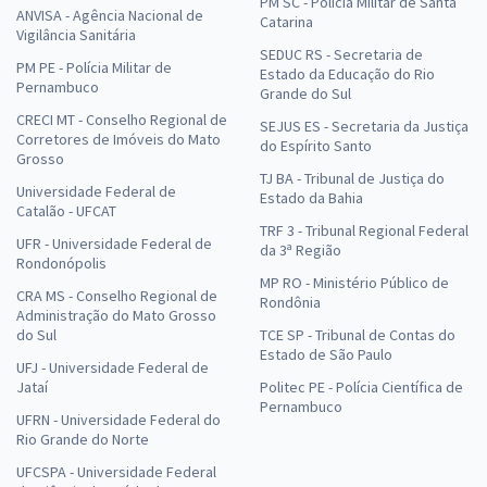
PM SC - Polícia Militar de Santa
ANVISA - Agência Nacional de
Catarina
Vigilância Sanitária
SEDUC RS - Secretaria de
PM PE - Polícia Militar de
Estado da Educação do Rio
Pernambuco
Grande do Sul
CRECI MT - Conselho Regional de
SEJUS ES - Secretaria da Justiça
Corretores de Imóveis do Mato
do Espírito Santo
Grosso
TJ BA - Tribunal de Justiça do
Universidade Federal de
Estado da Bahia
Catalão - UFCAT
TRF 3 - Tribunal Regional Federal
UFR - Universidade Federal de
da 3ª Região
Rondonópolis
MP RO - Ministério Público de
CRA MS - Conselho Regional de
Rondônia
Administração do Mato Grosso
do Sul
TCE SP - Tribunal de Contas do
Estado de São Paulo
UFJ - Universidade Federal de
Jataí
Politec PE - Polícia Científica de
Pernambuco
UFRN - Universidade Federal do
Rio Grande do Norte
UFCSPA - Universidade Federal