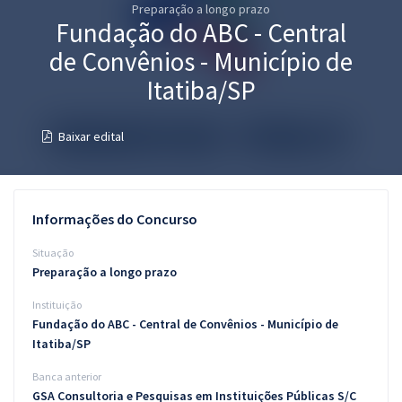
Preparação a longo prazo
Pós
Fundação do ABC - Central
Graduação
de Convênios - Município de
Itatiba/SP
OAB
Baixar edital
Mentorias
Questões grátis
Informações do Concurso
Conteúdo gratuito
Situação
Blog
Preparação a longo prazo
Aprovados
Instituição
Fundação do ABC - Central de Convênios - Município de
Atendimento
Itatiba/SP
Banca anterior
GSA Consultoria e Pesquisas em Instituições Públicas S/C