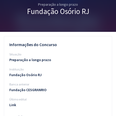
Preparação a longo prazo
Pós
Fundação Osório RJ
Graduação
OAB
Mentorias
Informações do Concurso
Questões grátis
Situação
Preparação a longo prazo
Conteúdo gratuito
Instituição
Blog
Fundação Osório RJ
Aprovados
Banca anterior
Fundação CESGRANRIO
Atendimento
Último edital
Link