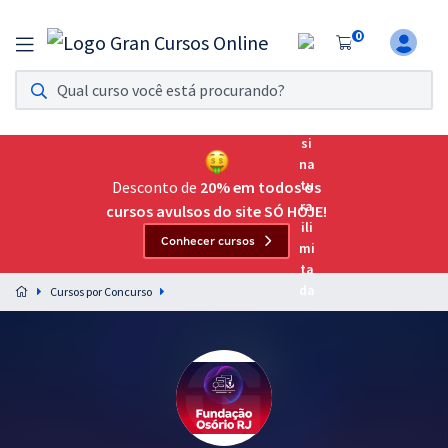
0
Assinatura Ilimitada 11
Acesso a todos os cursos. Teste grátis por 7 dias!
Assinatura OAB Até Passar
Acesso ilimitado a toda preparação para o Exame da
Desconto de
20% em todos os
Ordem, até você passar!
cursos avulsos do site SÓ HOJE!
Conhecer cursos
Residências Multiprofissionais
Preparação completa e intensiva para as principais
Cursos por Concurso
residências em saúde do Brasil
Concursos
Assinatura Ilimitada
Cursos 20% OFF