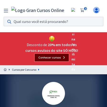
0
Assinatura Ilimitada 11
Acesso a todos os cursos. Teste grátis por 7 dias!
Assinatura OAB Até Passar
Acesso ilimitado a toda preparação para o Exame da
Desconto de
20% em todos os
Ordem, até você passar!
cursos avulsos do site SÓ HOJE!
Conhecer cursos
Residências Multiprofissionais
Preparação completa e intensiva para as principais
Cursos por Concurso
residências em saúde do Brasil
Concursos
Assinatura Ilimitada
Cursos 20% OFF