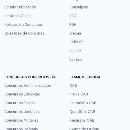
Editais Publicados
Consulplan
Histórias Visuais
FCC
Notícias de Concursos
FGV
Questões de Concurso
Idecan
Selecon
Uniase
Vunesp
CONCURSOS POR PROFISSÃO
EXAME DE ORDEM
Concursos Administrativos
OAB
Concursos Educação
Prova OAB
Concursos Fiscais
Calendário OAB
Concursos Jurídicos
Questões OAB
Concursos Militares
Recursos OAB
Concursos Policiais
Exame de Ordem