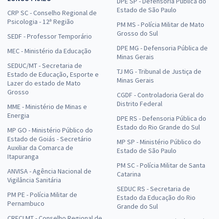
DPE SP - Defensoria Pública do
Estado de São Paulo
CRP SC - Conselho Regional de
Psicologia - 12ª Região
PM MS - Polícia Militar de Mato
Grosso do Sul
SEDF - Professor Temporário
DPE MG - Defensoria Pública de
MEC - Ministério da Educação
Minas Gerais
SEDUC/MT - Secretaria de
TJ MG - Tribunal de Justiça de
Estado de Educação, Esporte e
Minas Gerais
Lazer do estado de Mato
Grosso
CGDF - Controladoria Geral do
Distrito Federal
MME - Ministério de Minas e
Energia
DPE RS - Defensoria Pública do
Estado do Rio Grande do Sul
MP GO - Ministério Público do
Estado de Goiás - Secretário
MP SP - Ministério Público do
Auxiliar da Comarca de
Estado de São Paulo
Itapuranga
PM SC - Polícia Militar de Santa
ANVISA - Agência Nacional de
Catarina
Vigilância Sanitária
SEDUC RS - Secretaria de
PM PE - Polícia Militar de
Estado da Educação do Rio
Pernambuco
Grande do Sul
CRECI MT - Conselho Regional de