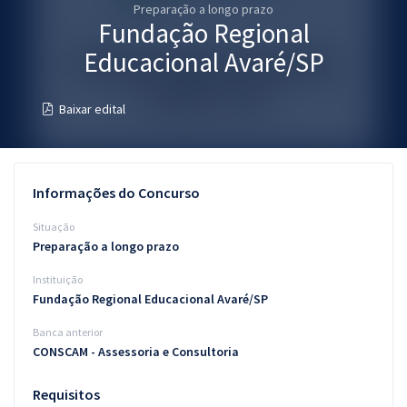
Preparação a longo prazo
Pós
Fundação Regional
Graduação
Educacional Avaré/SP
OAB
Baixar edital
Mentorias
Questões grátis
Informações do Concurso
Conteúdo gratuito
Situação
Preparação a longo prazo
Blog
Instituição
Aprovados
Fundação Regional Educacional Avaré/SP
Banca anterior
Atendimento
CONSCAM - Assessoria e Consultoria
Requisitos