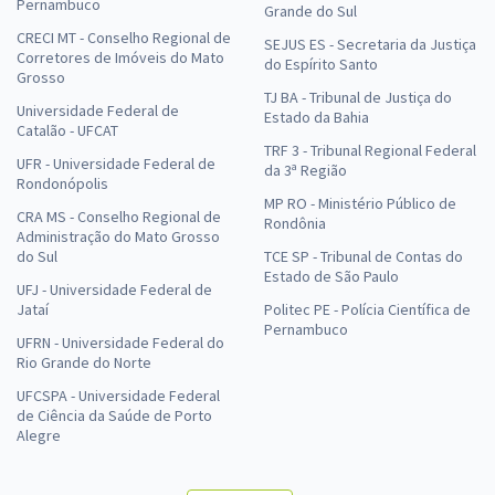
Pernambuco
Grande do Sul
CRECI MT - Conselho Regional de
SEJUS ES - Secretaria da Justiça
Corretores de Imóveis do Mato
do Espírito Santo
Grosso
TJ BA - Tribunal de Justiça do
Universidade Federal de
Estado da Bahia
Catalão - UFCAT
TRF 3 - Tribunal Regional Federal
UFR - Universidade Federal de
da 3ª Região
Rondonópolis
MP RO - Ministério Público de
CRA MS - Conselho Regional de
Rondônia
Administração do Mato Grosso
do Sul
TCE SP - Tribunal de Contas do
Estado de São Paulo
UFJ - Universidade Federal de
Jataí
Politec PE - Polícia Científica de
Pernambuco
UFRN - Universidade Federal do
Rio Grande do Norte
UFCSPA - Universidade Federal
de Ciência da Saúde de Porto
Alegre