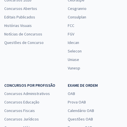
Concursos 2026
Cebraspe
Concursos Abertos
Cesgranrio
Editais Publicados
Consulplan
Histórias Visuais
FCC
Notícias de Concursos
FGV
Questões de Concurso
Idecan
Selecon
Uniase
Vunesp
CONCURSOS POR PROFISSÃO
EXAME DE ORDEM
Concursos Administrativos
OAB
Concursos Educação
Prova OAB
Concursos Fiscais
Calendário OAB
Concursos Jurídicos
Questões OAB