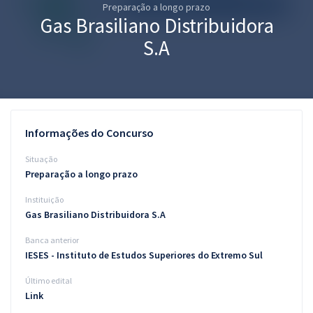
Preparação a longo prazo
Pós
Gas Brasiliano Distribuidora
Graduação
S.A
OAB
Mentorias
Informações do Concurso
Questões grátis
Situação
Conteúdo gratuito
Preparação a longo prazo
Instituição
Blog
Gas Brasiliano Distribuidora S.A
Aprovados
Banca anterior
IESES - Instituto de Estudos Superiores do Extremo Sul
Atendimento
Último edital
Link