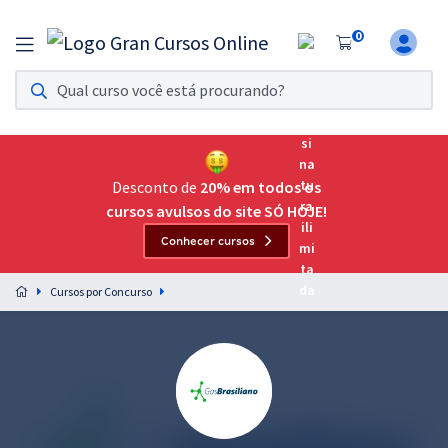
0
Assinatura Ilimitada 11
Acesso a todos os cursos. Teste grátis por 7 dias!
Assinatura OAB Até Passar
Acesso ilimitado a toda preparação para o Exame da
Desconto de
20% em todos os
Ordem, até você passar!
cursos avulsos do site SÓ HOJE!
Conhecer cursos
Residências Multiprofissionais
Preparação completa e intensiva para as principais
Cursos por Concurso
residências em saúde do Brasil
Concursos
Assinatura Ilimitada
Cursos 20% OFF