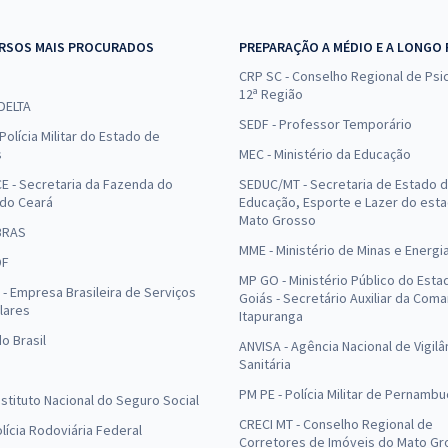
RSOS MAIS PROCURADOS
PREPARAÇÃO A MÉDIO E A LONGO
CRP SC - Conselho Regional de Psic
12ª Região
 DELTA
SEDF - Professor Temporário
Polícia Militar do Estado de
s
MEC - Ministério da Educação
E - Secretaria da Fazenda do
SEDUC/MT - Secretaria de Estado 
 do Ceará
Educação, Esporte e Lazer do est
Mato Grosso
BRAS
MME - Ministério de Minas e Energi
DF
MP GO - Ministério Público do Esta
- Empresa Brasileira de Serviços
Goiás - Secretário Auxiliar da Com
lares
Itapuranga
o Brasil
ANVISA - Agência Nacional de Vigilâ
Sanitária
PM PE - Polícia Militar de Pernamb
Instituto Nacional do Seguro Social
CRECI MT - Conselho Regional de
olícia Rodoviária Federal
Corretores de Imóveis do Mato Gr