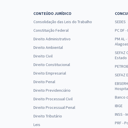
CONTEÚDO JURÍDICO
CONCU
Consolidação das Leis do Trabalho
SEDES
Constituição Federal
PC DF -
Direito Administrativo
PM AL - 
Alagoa
Direito Ambiental
SEFAZ C
Direito Civil
Estado
Direito Constitucional
PETRO
Direito Empresarial
SEFAZ 
Direito Penal
EBSERH 
Hospita
Direito Previdenciário
Banco d
Direito Processual Civil
IBGE
Direito Processual Penal
INSS - 
Direito Tributário
PRF - P
Leis