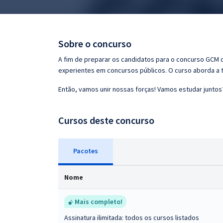
Pós
Graduação
Sobre o concurso
OAB
A fim de preparar os candidatos para o concurso GCM 
experientes em concursos públicos. O curso aborda a t
Mentorias
Então, vamos unir nossas forças! Vamos estudar juntos
Questões grátis
Cursos deste concurso
Conteúdo gratuito
Blog
Pacotes
Aprovados
Nome
Atendimento
Mais completo!
Assinatura ilimitada: todos os cursos listados