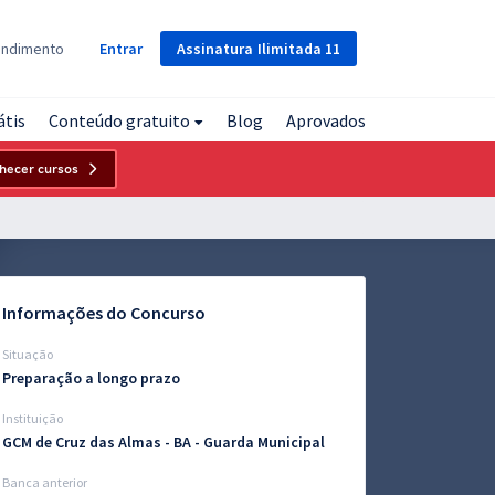
Assinatura
Ilimitada
11
endimento
Entrar
átis
Conteúdo gratuito
Blog
Aprovados
hecer cursos
Informações do Concurso
Situação
Preparação a longo prazo
Instituição
GCM de Cruz das Almas - BA - Guarda Municipal
Banca anterior