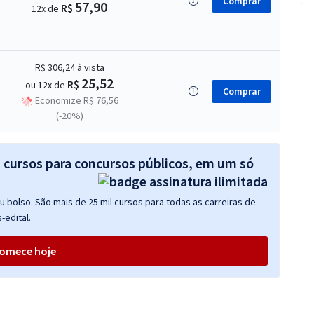
Comprar
57,90
R$
12x de
R$ 306,24
à vista
25,52
R$
ou 12x de
Comprar
Economize R$ 76,56
(-20%)
s cursos para concursos públicos, em um só
 bolso. São mais de 25 mil cursos para todas as carreiras de
-edital.
omece hoje