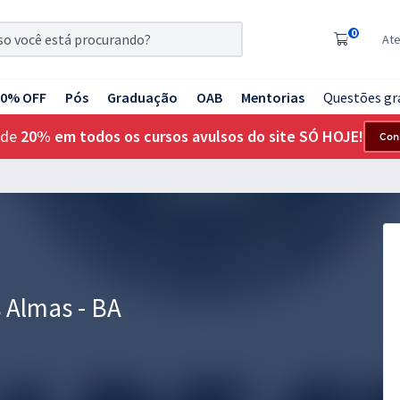
0
At
20% OFF
Pós
Graduação
OAB
Mentorias
Questões gr
 de
20% em todos os cursos avulsos do site SÓ HOJE!
Con
 Almas - BA