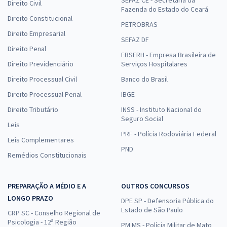
SEFAZ CE - Secretaria da
Direito Civil
Fazenda do Estado do Ceará
Direito Constitucional
PETROBRAS
Direito Empresarial
SEFAZ DF
Direito Penal
EBSERH - Empresa Brasileira de
Direito Previdenciário
Serviços Hospitalares
Direito Processual Civil
Banco do Brasil
Direito Processual Penal
IBGE
Direito Tributário
INSS - Instituto Nacional do
Seguro Social
Leis
PRF - Polícia Rodoviária Federal
Leis Complementares
PND
Remédios Constitucionais
PREPARAÇÃO A MÉDIO E A
OUTROS CONCURSOS
LONGO PRAZO
DPE SP - Defensoria Pública do
Estado de São Paulo
CRP SC - Conselho Regional de
Psicologia - 12ª Região
PM MS - Polícia Militar de Mato