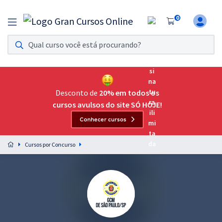
0
Assinatura Ilimitada 11
Acesso a todos os cursos. Teste grátis por 7 dias!
Assinatura OAB Até Passar
Acesso ilimitado a toda preparação para o Exame da
Desconto de
20% em todos os
Ordem, até você passar!
cursos avulsos do site SÓ HOJE!
Conhecer cursos
Residências Multiprofissionais
Preparação completa e intensiva para as principais
Cursos por Concurso
residências em saúde do Brasil
Concursos
Assinatura Ilimitada
Cursos 20% OFF