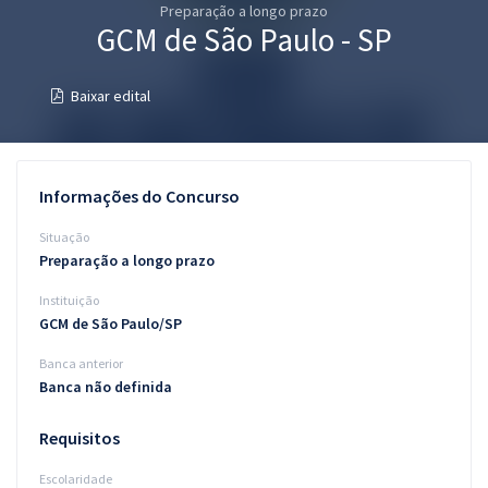
Preparação a longo prazo
Pós
GCM de São Paulo - SP
Graduação
Baixar edital
OAB
Mentorias
Informações do Concurso
Questões grátis
Situação
Preparação a longo prazo
Conteúdo gratuito
Instituição
Blog
GCM de São Paulo/SP
Aprovados
Banca anterior
Banca não definida
Atendimento
Requisitos
Escolaridade