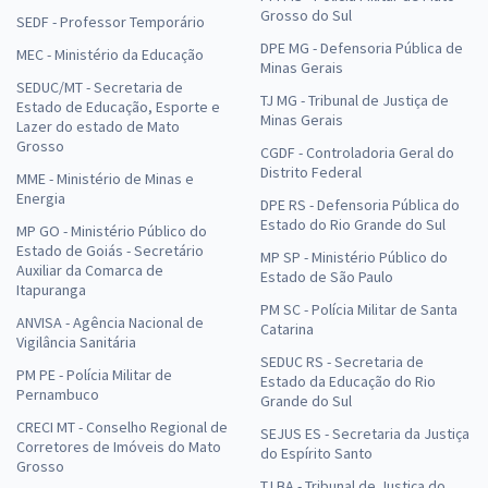
Grosso do Sul
SEDF - Professor Temporário
DPE MG - Defensoria Pública de
MEC - Ministério da Educação
Minas Gerais
SEDUC/MT - Secretaria de
TJ MG - Tribunal de Justiça de
Estado de Educação, Esporte e
Minas Gerais
Lazer do estado de Mato
Grosso
CGDF - Controladoria Geral do
Distrito Federal
MME - Ministério de Minas e
Energia
DPE RS - Defensoria Pública do
Estado do Rio Grande do Sul
MP GO - Ministério Público do
Estado de Goiás - Secretário
MP SP - Ministério Público do
Auxiliar da Comarca de
Estado de São Paulo
Itapuranga
PM SC - Polícia Militar de Santa
ANVISA - Agência Nacional de
Catarina
Vigilância Sanitária
SEDUC RS - Secretaria de
PM PE - Polícia Militar de
Estado da Educação do Rio
Pernambuco
Grande do Sul
CRECI MT - Conselho Regional de
SEJUS ES - Secretaria da Justiça
Corretores de Imóveis do Mato
do Espírito Santo
Grosso
TJ BA - Tribunal de Justiça do