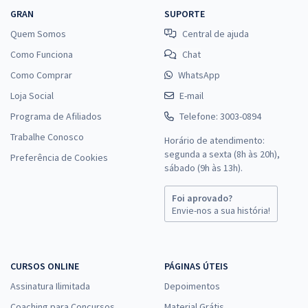
GRAN
SUPORTE
Quem Somos
Central de ajuda
Como Funciona
Chat
Como Comprar
WhatsApp
Loja Social
E-mail
Programa de Afiliados
Telefone: 3003-0894
Trabalhe Conosco
Horário de atendimento:
segunda a sexta (8h às 20h),
Preferência de Cookies
sábado (9h às 13h).
Foi aprovado?
Envie-nos a sua história!
CURSOS ONLINE
PÁGINAS ÚTEIS
Assinatura Ilimitada
Depoimentos
Coaching para Concursos
Material Grátis