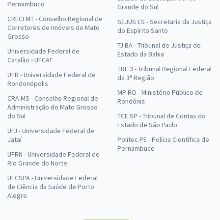
Pernambuco
Grande do Sul
CRECI MT - Conselho Regional de
SEJUS ES - Secretaria da Justiça
Corretores de Imóveis do Mato
do Espírito Santo
Grosso
TJ BA - Tribunal de Justiça do
Universidade Federal de
Estado da Bahia
Catalão - UFCAT
TRF 3 - Tribunal Regional Federal
UFR - Universidade Federal de
da 3ª Região
Rondonópolis
MP RO - Ministério Público de
CRA MS - Conselho Regional de
Rondônia
Administração do Mato Grosso
do Sul
TCE SP - Tribunal de Contas do
Estado de São Paulo
UFJ - Universidade Federal de
Jataí
Politec PE - Polícia Científica de
Pernambuco
UFRN - Universidade Federal do
Rio Grande do Norte
UFCSPA - Universidade Federal
de Ciência da Saúde de Porto
Alegre