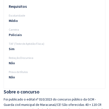
Requisitos
Escolaridade
Médio
Carreira
Policiais
TAF (Teste de Aptidão Física)
Sim
Redação Discursiva
Não
Prova de títulos
Não
Sobre o concurso
Foi publicado o edital nº 010/2023 do concurso público da GCM -
Guarda civil municipal de Maracanaú/CE! São oferecidas 40 + 120 CR