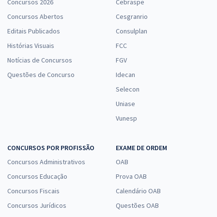
Concursos 2026
Cebraspe
Concursos Abertos
Cesgranrio
Editais Publicados
Consulplan
Histórias Visuais
FCC
Notícias de Concursos
FGV
Questões de Concurso
Idecan
Selecon
Uniase
Vunesp
CONCURSOS POR PROFISSÃO
EXAME DE ORDEM
Concursos Administrativos
OAB
Concursos Educação
Prova OAB
Concursos Fiscais
Calendário OAB
Concursos Jurídicos
Questões OAB