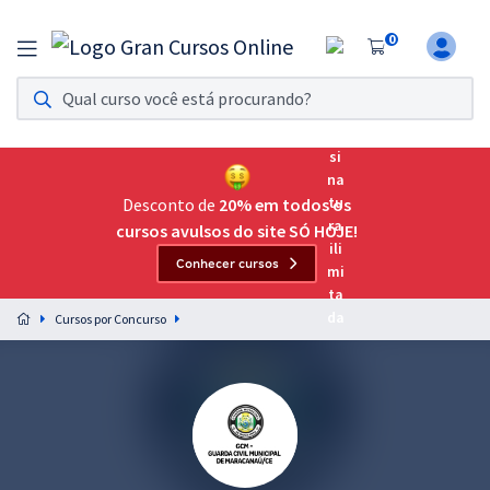
0
Assinatura Ilimitada 11
Acesso a todos os cursos. Teste grátis por 7 dias!
Assinatura OAB Até Passar
Acesso ilimitado a toda preparação para o Exame da
Desconto de
20% em todos os
Ordem, até você passar!
cursos avulsos do site SÓ HOJE!
Conhecer cursos
Residências Multiprofissionais
Preparação completa e intensiva para as principais
Cursos por Concurso
residências em saúde do Brasil
Concursos
Assinatura Ilimitada
Cursos 20% OFF