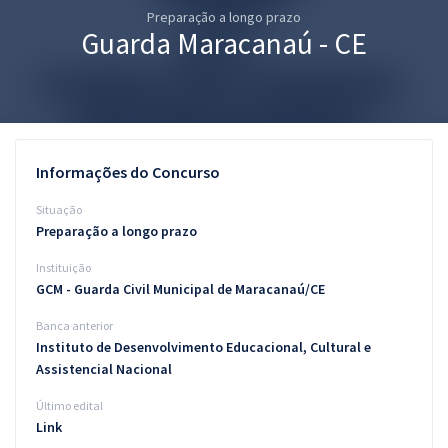
Preparação a longo prazo
Pós
Guarda Maracanaú - CE
Graduação
OAB
Mentorias
Informações do Concurso
Questões grátis
Situação
Preparação a longo prazo
Conteúdo gratuito
Instituição
Blog
GCM - Guarda Civil Municipal de Maracanaú/CE
Aprovados
Banca anterior
Instituto de Desenvolvimento Educacional, Cultural e
Assistencial Nacional
Atendimento
Último edital
Link