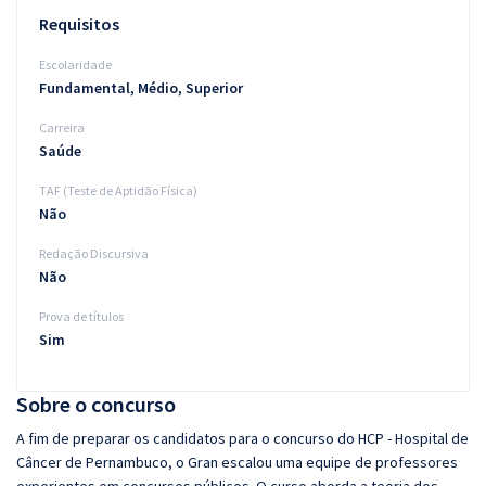
Requisitos
Escolaridade
Fundamental, Médio, Superior
Carreira
Saúde
TAF (Teste de Aptidão Física)
Não
Redação Discursiva
Não
Prova de títulos
Sim
Sobre o concurso
A fim de preparar os candidatos para o concurso do HCP - Hospital de
Câncer de Pernambuco, o Gran escalou uma equipe de professores