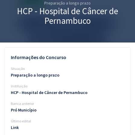
Preparação a longo prazo
Pós
HCP - Hospital de Câncer de
Graduação
Pernambuco
OAB
Mentorias
Informações do Concurso
Questões grátis
Situação
Conteúdo gratuito
Preparação a longo prazo
Instituição
Blog
HCP - Hospital de Câncer de Pernambuco
Aprovados
Banca anterior
Pró Município
Atendimento
Último edital
Link