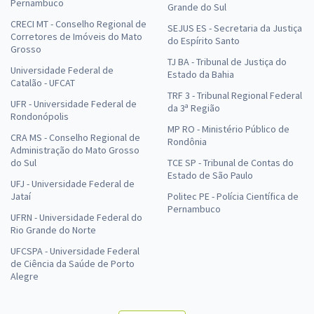
Pernambuco
Grande do Sul
CRECI MT - Conselho Regional de
SEJUS ES - Secretaria da Justiça
Corretores de Imóveis do Mato
do Espírito Santo
Grosso
TJ BA - Tribunal de Justiça do
Universidade Federal de
Estado da Bahia
Catalão - UFCAT
TRF 3 - Tribunal Regional Federal
UFR - Universidade Federal de
da 3ª Região
Rondonópolis
MP RO - Ministério Público de
CRA MS - Conselho Regional de
Rondônia
Administração do Mato Grosso
do Sul
TCE SP - Tribunal de Contas do
Estado de São Paulo
UFJ - Universidade Federal de
Jataí
Politec PE - Polícia Científica de
Pernambuco
UFRN - Universidade Federal do
Rio Grande do Norte
UFCSPA - Universidade Federal
de Ciência da Saúde de Porto
Alegre