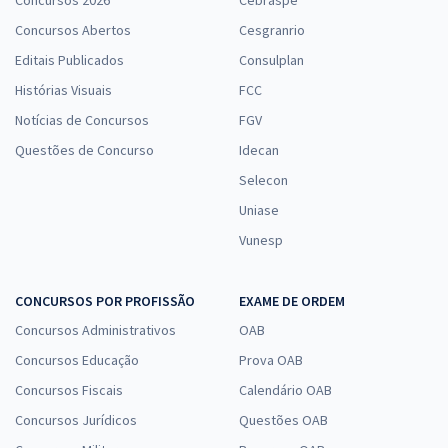
Concursos 2026
Cebraspe
Concursos Abertos
Cesgranrio
Editais Publicados
Consulplan
Histórias Visuais
FCC
Notícias de Concursos
FGV
Questões de Concurso
Idecan
Selecon
Uniase
Vunesp
CONCURSOS POR PROFISSÃO
EXAME DE ORDEM
Concursos Administrativos
OAB
Concursos Educação
Prova OAB
Concursos Fiscais
Calendário OAB
Concursos Jurídicos
Questões OAB