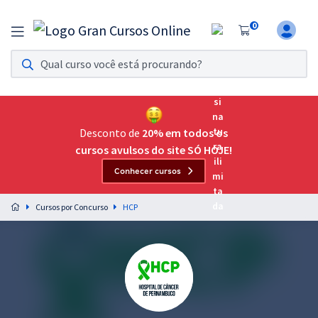
0
Assinatura Ilimitada 11
Acesso a todos os cursos. Teste grátis por 7 dias!
Assinatura OAB Até Passar
Acesso ilimitado a toda preparação para o Exame da
Desconto de
20% em todos os
Ordem, até você passar!
cursos avulsos do site SÓ HOJE!
Conhecer cursos
Residências Multiprofissionais
Preparação completa e intensiva para as principais
Cursos por Concurso
HCP
residências em saúde do Brasil
Concursos
Assinatura Ilimitada
Cursos 20% OFF