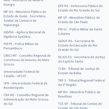
MME - Ministério de Minas e
Energia
DPE RS - Defensoria Pública do
Estado do Rio Grande do Sul
MP GO - Ministério Público do
Estado de Goiás - Secretário
MP SP - Ministério Público do
Auxiliar da Comarca de
Estado de São Paulo
Itapuranga
PM SC - Polícia Militar de Santa
ANVISA - Agência Nacional de
Catarina
Vigilância Sanitária
SEDUC RS - Secretaria de
PM PE - Polícia Militar de
Estado da Educação do Rio
Pernambuco
Grande do Sul
CRECI MT - Conselho Regional de
SEJUS ES - Secretaria da Justiça
Corretores de Imóveis do Mato
do Espírito Santo
Grosso
TJ BA - Tribunal de Justiça do
Universidade Federal de
Estado da Bahia
Catalão - UFCAT
TRF 3 - Tribunal Regional Federal
UFR - Universidade Federal de
da 3ª Região
Rondonópolis
MP RO - Ministério Público de
CRA MS - Conselho Regional de
Rondônia
Administração do Mato Grosso
do Sul
TCE SP - Tribunal de Contas do
Estado de São Paulo