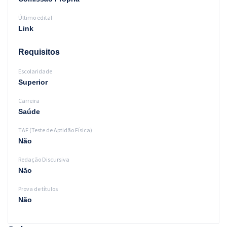
Último edital
Link
Requisitos
Escolaridade
Superior
Carreira
Saúde
TAF (Teste de Aptidão Física)
Não
Redação Discursiva
Não
Prova de títulos
Não