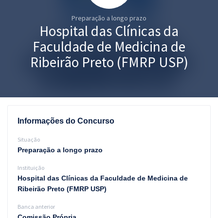
Pós
Preparação a longo prazo
Graduação
Hospital das Clínicas da
Faculdade de Medicina de
OAB
Ribeirão Preto (FMRP USP)
Mentorias
Questões grátis
Conteúdo gratuito
Informações do Concurso
Blog
Situação
Preparação a longo prazo
Aprovados
Instituição
Atendimento
Hospital das Clínicas da Faculdade de Medicina de
Ribeirão Preto (FMRP USP)
Banca anterior
Comissão Própria