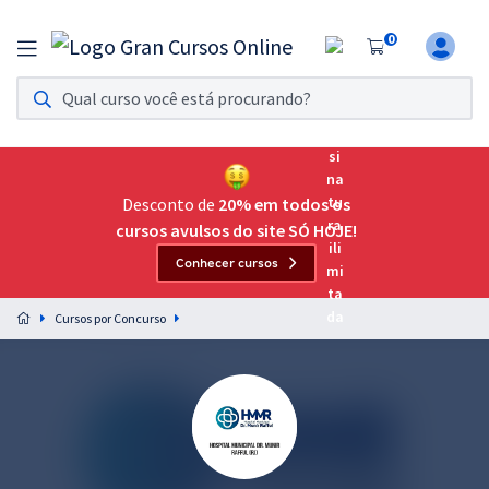
0
Assinatura Ilimitada 11
Acesso a todos os cursos. Teste grátis por 7 dias!
Assinatura OAB Até Passar
Acesso ilimitado a toda preparação para o Exame da
Desconto de
20% em todos os
Ordem, até você passar!
cursos avulsos do site SÓ HOJE!
Conhecer cursos
Residências Multiprofissionais
Preparação completa e intensiva para as principais
Cursos por Concurso
residências em saúde do Brasil
Concursos
Assinatura Ilimitada
Cursos 20% OFF