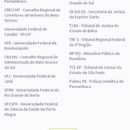
Pernambuco
Grande do Sul
CRECI MT - Conselho Regional de
SEJUS ES - Secretaria da Justiça
Corretores de Imóveis do Mato
do Espírito Santo
Grosso
TJ BA - Tribunal de Justiça do
Universidade Federal de
Estado da Bahia
Catalão - UFCAT
TRF 3 - Tribunal Regional Federal
UFR - Universidade Federal de
da 3ª Região
Rondonópolis
MP RO - Ministério Público de
CRA MS - Conselho Regional de
Rondônia
Administração do Mato Grosso
do Sul
TCE SP - Tribunal de Contas do
Estado de São Paulo
UFJ - Universidade Federal de
Jataí
Politec PE - Polícia Científica de
Pernambuco
UFRN - Universidade Federal do
Rio Grande do Norte
UFCSPA - Universidade Federal
de Ciência da Saúde de Porto
Alegre