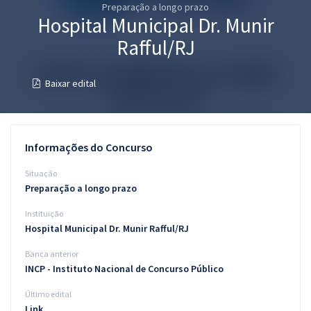
Preparação a longo prazo
Pós
Hospital Municipal Dr. Munir
Graduação
Rafful/RJ
OAB
Baixar edital
Mentorias
Questões grátis
Informações do Concurso
Conteúdo gratuito
Situação
Preparação a longo prazo
Blog
Instituição
Aprovados
Hospital Municipal Dr. Munir Rafful/RJ
Banca anterior
Atendimento
INCP - Instituto Nacional de Concurso Público
Último edital
Link