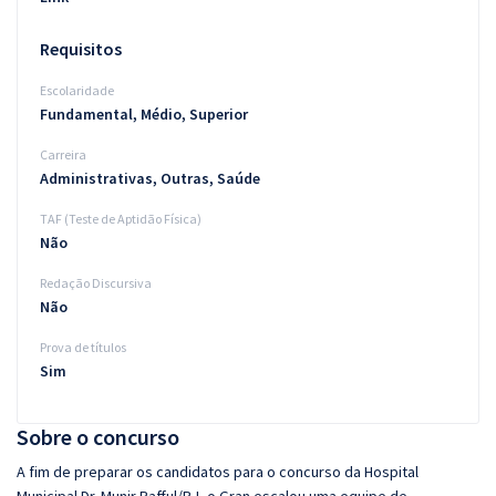
Requisitos
Escolaridade
Fundamental, Médio, Superior
Carreira
Administrativas, Outras, Saúde
TAF (Teste de Aptidão Física)
Não
Redação Discursiva
Não
Prova de títulos
Sim
Sobre o concurso
A fim de preparar os candidatos para o concurso da Hospital