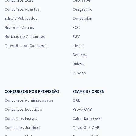
Concursos 2026
Cebraspe
Concursos Abertos
Cesgranrio
Editais Publicados
Consulplan
Histórias Visuais
FCC
Notícias de Concursos
FGV
Questões de Concurso
Idecan
Selecon
Uniase
Vunesp
CONCURSOS POR PROFISSÃO
EXAME DE ORDEM
Concursos Administrativos
OAB
Concursos Educação
Prova OAB
Concursos Fiscais
Calendário OAB
Concursos Jurídicos
Questões OAB