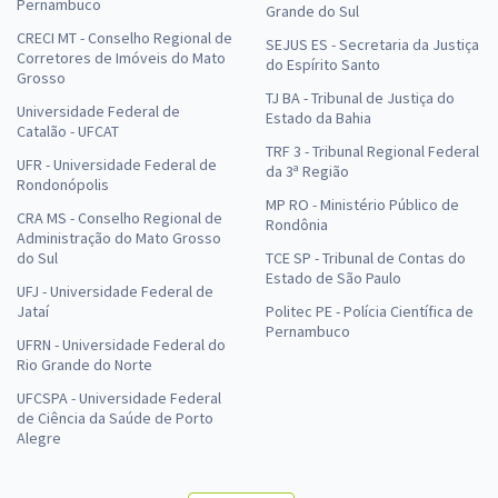
Pernambuco
Grande do Sul
CRECI MT - Conselho Regional de
SEJUS ES - Secretaria da Justiça
Corretores de Imóveis do Mato
do Espírito Santo
Grosso
TJ BA - Tribunal de Justiça do
Universidade Federal de
Estado da Bahia
Catalão - UFCAT
TRF 3 - Tribunal Regional Federal
UFR - Universidade Federal de
da 3ª Região
Rondonópolis
MP RO - Ministério Público de
CRA MS - Conselho Regional de
Rondônia
Administração do Mato Grosso
do Sul
TCE SP - Tribunal de Contas do
Estado de São Paulo
UFJ - Universidade Federal de
Jataí
Politec PE - Polícia Científica de
Pernambuco
UFRN - Universidade Federal do
Rio Grande do Norte
UFCSPA - Universidade Federal
de Ciência da Saúde de Porto
Alegre