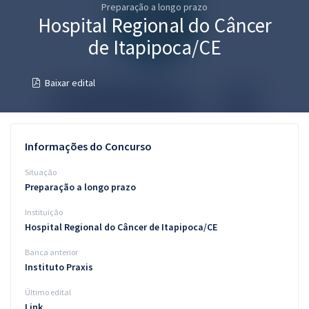
Preparação a longo prazo
Pós
Hospital Regional do Câncer
Graduação
de Itapipoca/CE
OAB
Baixar edital
Mentorias
Questões grátis
Informações do Concurso
Conteúdo gratuito
Situação
Preparação a longo prazo
Blog
Instituição
Aprovados
Hospital Regional do Câncer de Itapipoca/CE
Banca anterior
Atendimento
Instituto Praxis
Último edital
Link