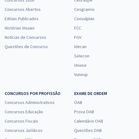
Concursos 2026
Cebraspe
Concursos Abertos
Cesgranrio
Editais Publicados
Consulplan
Histórias Visuais
FCC
Notícias de Concursos
FGV
Questões de Concurso
Idecan
Selecon
Uniase
Vunesp
CONCURSOS POR PROFISSÃO
EXAME DE ORDEM
Concursos Administrativos
OAB
Concursos Educação
Prova OAB
Concursos Fiscais
Calendário OAB
Concursos Jurídicos
Questões OAB