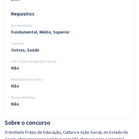
Requisitos
Escolaridade
Fundamental, Médio, Superior
Carreira
Outras, Saúde
TAF (Teste de Aptidão Física)
Não
Redação Discursiva
Não
Prova de títulos
Não
Sobre o concurso
O Instituto Práxis de Educação, Cultura e Ação Social, no Estado do