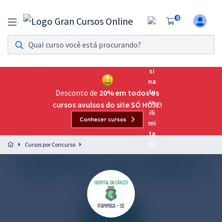
0
Assinatura Ilimitada 11
Acesso a todos os cursos. Teste grátis por 7 dias!
Assinatura OAB Até Passar
Acesso ilimitado a toda preparação para o Exame da
Desconto de
20% em todos os
Ordem, até você passar!
cursos avulsos do site SÓ HOJE!
Conhecer cursos
Residências Multiprofissionais
Preparação completa e intensiva para as principais
Cursos por Concurso
residências em saúde do Brasil
Concursos
Assinatura Ilimitada
Cursos 20% OFF