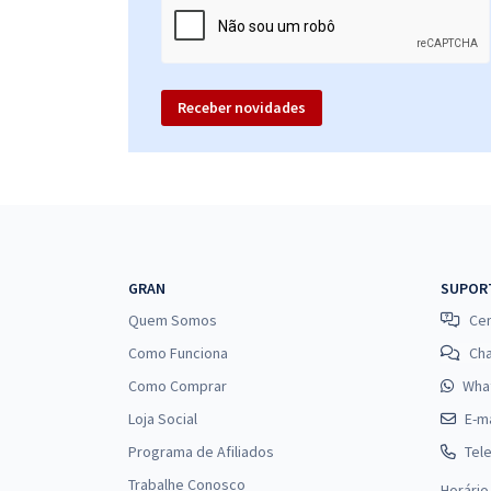
Receber novidades
GRAN
SUPOR
Quem Somos
Cen
Como Funciona
Ch
Como Comprar
Wha
Loja Social
E-ma
Programa de Afiliados
Tel
Trabalhe Conosco
Horário