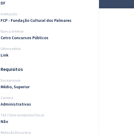
DF
Instituição
FCP - Fundação Cultural dos Palmares
Banca anterior
Cetro Concursos Públicos
Último edital
Link
Requisitos
Escolaridade
Médio, Superior
Carreira
Administrativas
TAF (Teste de Aptidão Física)
Não
Redação Discursiva