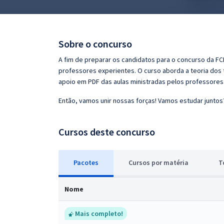
Pós
Graduação
Sobre o concurso
OAB
A fim de preparar os candidatos para o concurso da FC
professores experientes. O curso aborda a teoria dos 
Mentorias
apoio em PDF das aulas ministradas pelos professores
Então, vamos unir nossas forças! Vamos estudar juntos
Questões grátis
Conteúdo gratuito
Cursos deste concurso
Blog
Pacotes
Cursos
p
or matéria
T
Aprovados
Nome
Atendimento
Mais completo!