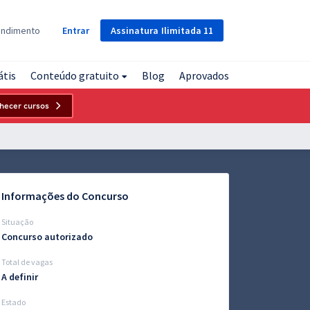
Assinatura
Ilimitada
11
endimento
Entrar
átis
Conteúdo gratuito
Blog
Aprovados
hecer cursos
Informações do Concurso
Situação
Concurso autorizado
Total de vagas
A definir
Estado