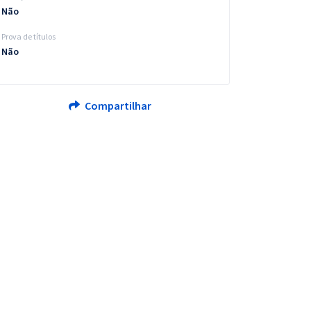
Não
Prova de títulos
Não
Compartilhar