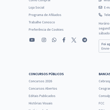
Como Comprar
Wha
Loja Social
E-ma
Programa de Afiliados
Tel
Trabalhe Conosco
Horário
segunda
Preferência de Cookies
sábado 
Foi a
Envie-
CONCURSOS PÚBLICOS
BANCA
Concursos 2026
Cebras
Concursos Abertos
Cesgra
Editais Publicados
Consulp
Histórias Visuais
FCC