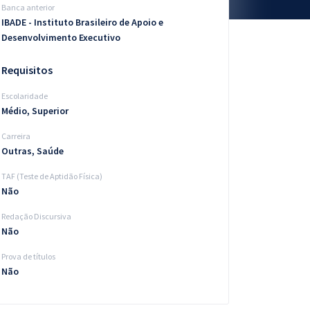
Banca anterior
IBADE - Instituto Brasileiro de Apoio e
Desenvolvimento Executivo
Requisitos
Escolaridade
Médio, Superior
Carreira
Outras, Saúde
TAF (Teste de Aptidão Física)
Não
Redação Discursiva
Não
Prova de títulos
Não