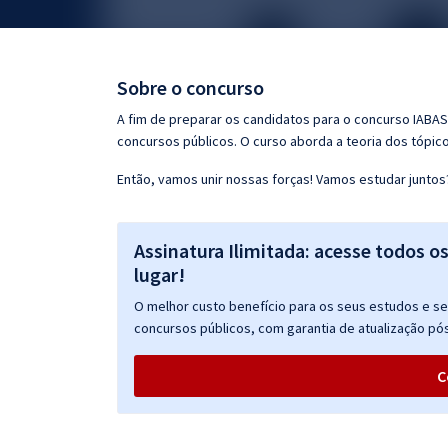
Pós
Graduação
Sobre o concurso
OAB
A fim de preparar os candidatos para o concurso IABA
concursos públicos. O curso aborda a teoria dos tópico
Mentorias
Então, vamos unir nossas forças! Vamos estudar juntos
Questões grátis
Assinatura Ilimitada: acesse todos o
Conteúdo gratuito
lugar!
Blog
O melhor custo benefício para os seus estudos e seu
Aprovados
concursos públicos, com garantia de atualização pós
C
Atendimento