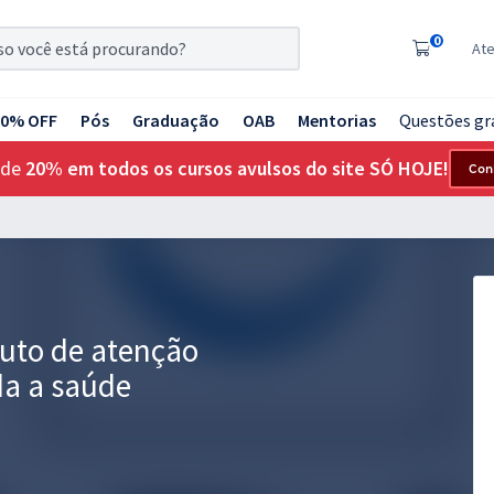
0
At
20% OFF
Pós
Graduação
OAB
Mentorias
Questões gr
 de
20% em todos os cursos avulsos do site SÓ HOJE!
Con
tuto de atenção
da a saúde