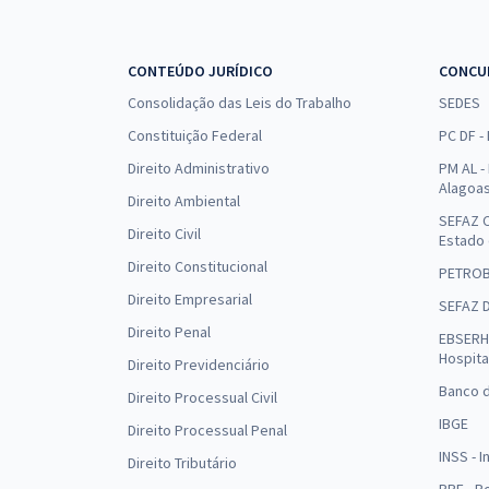
CONTEÚDO JURÍDICO
CONCU
Consolidação das Leis do Trabalho
SEDES
Constituição Federal
PC DF -
Direito Administrativo
PM AL - 
Alagoa
Direito Ambiental
SEFAZ C
Direito Civil
Estado
Direito Constitucional
PETRO
Direito Empresarial
SEFAZ 
Direito Penal
EBSERH 
Hospita
Direito Previdenciário
Banco d
Direito Processual Civil
IBGE
Direito Processual Penal
INSS - 
Direito Tributário