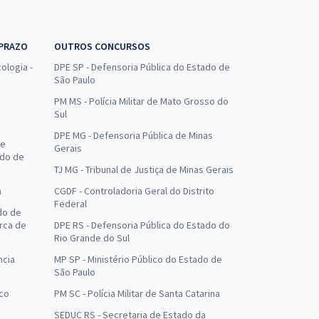
 PRAZO
OUTROS CONCURSOS
ologia -
DPE SP - Defensoria Pública do Estado de
São Paulo
PM MS - Polícia Militar de Mato Grosso do
Sul
DPE MG - Defensoria Pública de Minas
de
Gerais
ado de
TJ MG - Tribunal de Justiça de Minas Gerais
a
CGDF - Controladoria Geral do Distrito
Federal
do de
arca de
DPE RS - Defensoria Pública do Estado do
Rio Grande do Sul
ncia
MP SP - Ministério Público do Estado de
São Paulo
uco
PM SC - Polícia Militar de Santa Catarina
SEDUC RS - Secretaria de Estado da