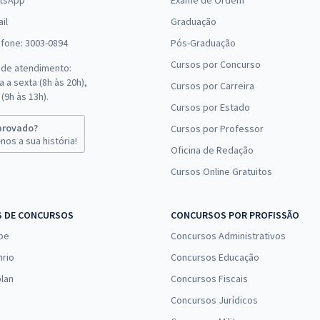
tsApp
Exame de Ordem
il
Graduação
efone: 3003-0894
Pós-Graduação
Cursos por Concurso
 de atendimento:
 a sexta (8h às 20h),
Cursos por Carreira
(9h às 13h).
Cursos por Estado
provado?
Cursos por Professor
nos a sua história!
Oficina de Redação
Cursos Online Gratuitos
S DE CONCURSOS
CONCURSOS POR PROFISSÃO
pe
Concursos Administrativos
nrio
Concursos Educação
lan
Concursos Fiscais
Concursos Jurídicos