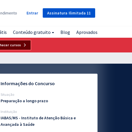
Assinatura
Ilimitada
11
endimento
Entrar
átis
Conteúdo gratuito
Blog
Aprovados
hecer cursos
Informações do Concurso
Situação
Preparação a longo prazo
Instituição
IABAS/MS - Instituto de Atenção Básica e
Avançada à Saúde