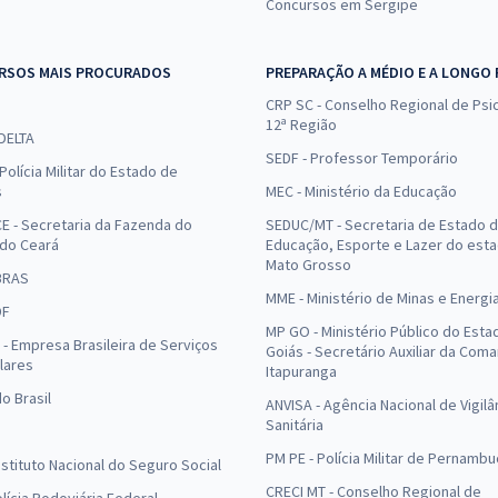
Concursos em Sergipe
RSOS MAIS PROCURADOS
PREPARAÇÃO A MÉDIO E A LONGO
CRP SC - Conselho Regional de Psic
12ª Região
 DELTA
SEDF - Professor Temporário
Polícia Militar do Estado de
s
MEC - Ministério da Educação
E - Secretaria da Fazenda do
SEDUC/MT - Secretaria de Estado 
 do Ceará
Educação, Esporte e Lazer do est
Mato Grosso
BRAS
MME - Ministério de Minas e Energi
DF
MP GO - Ministério Público do Esta
- Empresa Brasileira de Serviços
Goiás - Secretário Auxiliar da Com
lares
Itapuranga
o Brasil
ANVISA - Agência Nacional de Vigilâ
Sanitária
PM PE - Polícia Militar de Pernamb
Instituto Nacional do Seguro Social
CRECI MT - Conselho Regional de