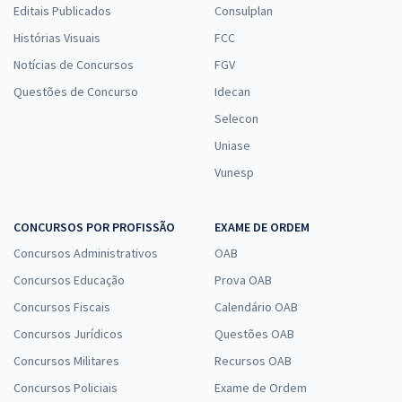
Editais Publicados
Consulplan
Histórias Visuais
FCC
Notícias de Concursos
FGV
Questões de Concurso
Idecan
Selecon
Uniase
Vunesp
CONCURSOS POR PROFISSÃO
EXAME DE ORDEM
Concursos Administrativos
OAB
Concursos Educação
Prova OAB
Concursos Fiscais
Calendário OAB
Concursos Jurídicos
Questões OAB
Concursos Militares
Recursos OAB
Concursos Policiais
Exame de Ordem