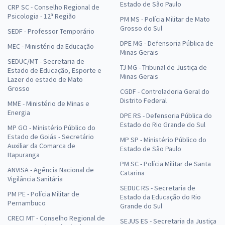
Estado de São Paulo
CRP SC - Conselho Regional de
Psicologia - 12ª Região
PM MS - Polícia Militar de Mato
Grosso do Sul
SEDF - Professor Temporário
DPE MG - Defensoria Pública de
MEC - Ministério da Educação
Minas Gerais
SEDUC/MT - Secretaria de
TJ MG - Tribunal de Justiça de
Estado de Educação, Esporte e
Minas Gerais
Lazer do estado de Mato
Grosso
CGDF - Controladoria Geral do
Distrito Federal
MME - Ministério de Minas e
Energia
DPE RS - Defensoria Pública do
Estado do Rio Grande do Sul
MP GO - Ministério Público do
Estado de Goiás - Secretário
MP SP - Ministério Público do
Auxiliar da Comarca de
Estado de São Paulo
Itapuranga
PM SC - Polícia Militar de Santa
ANVISA - Agência Nacional de
Catarina
Vigilância Sanitária
SEDUC RS - Secretaria de
PM PE - Polícia Militar de
Estado da Educação do Rio
Pernambuco
Grande do Sul
CRECI MT - Conselho Regional de
SEJUS ES - Secretaria da Justiça