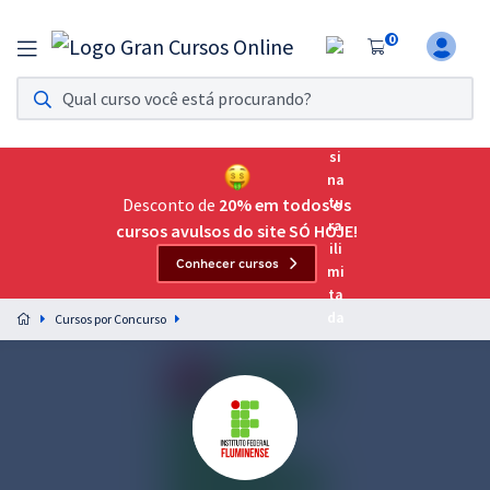
0
Assinatura Ilimitada 11
Acesso a todos os cursos. Teste grátis por 7 dias!
Assinatura OAB Até Passar
Acesso ilimitado a toda preparação para o Exame da
Desconto de
20% em todos os
Ordem, até você passar!
cursos avulsos do site SÓ HOJE!
Conhecer cursos
Residências Multiprofissionais
Preparação completa e intensiva para as principais
Cursos por Concurso
residências em saúde do Brasil
Concursos
Assinatura Ilimitada
Cursos 20% OFF