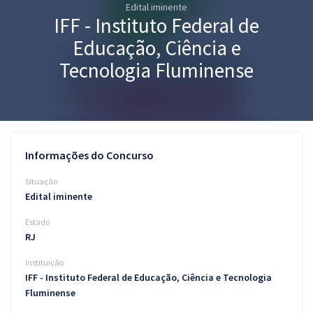
Edital iminente
Pós
IFF - Instituto Federal de
Graduação
Educação, Ciência e
Tecnologia Fluminense
OAB
Mentorias
Questões grátis
Informações do Concurso
Conteúdo gratuito
Situação
Edital iminente
Blog
Estado
Aprovados
RJ
Instituição
Atendimento
IFF - Instituto Federal de Educação, Ciência e Tecnologia
Fluminense