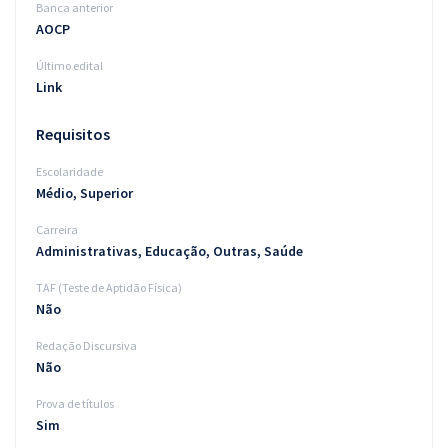
Banca anterior
AOCP
Último edital
Link
Requisitos
Escolaridade
Médio, Superior
Carreira
Administrativas, Educação, Outras, Saúde
TAF (Teste de Aptidão Física)
Não
Redação Discursiva
Não
Prova de títulos
Sim