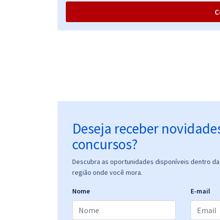
(Pós-Edital)
C
IFPI - Instituto Federal de Educação, Ciência e
Tecnologia do Piauí - Conhecimentos Básicos para
Todos os Cargos Técnicos Administrativos em
Educação - TAE (Pós-Edital)
IFPI - Instituto Federal de Educação, Ciência e
Tecnologia do Piauí - Professor do Ensino Básico,
Técnico e Tecnológico (EBTT) - Administração
Deseja receber novidade
concursos?
IFPI - Instituto Federal de Educação, Ciência e
Tecnologia do Piauí - Professor da Carreira do
Descubra as oportunidades disponíveis dentro da 
Ensino Básico, Técnico e Tecnológico (EBTT) -
região onde você mora.
Contabilidade
Nome
E-mail
IFPI - Instituto Federal de Educação, Ciência e
Tecnologia do Piauí - Professor da Carreira do