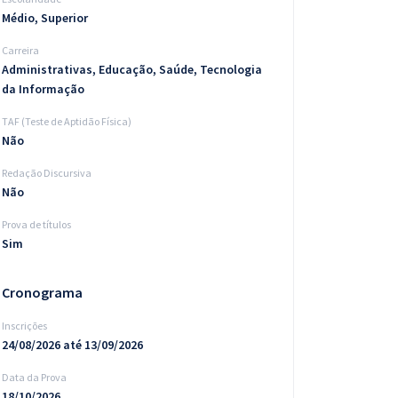
Médio, Superior
Carreira
Administrativas, Educação, Saúde, Tecnologia
da Informação
TAF (Teste de Aptidão Física)
Não
Redação Discursiva
Não
Prova de títulos
Sim
Cronograma
Inscrições
24/08/2026 até 13/09/2026
Data da Prova
18/10/2026