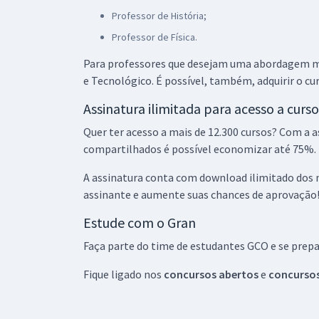
Tecnologia do Piauí - Conhecimentos Específicos
Professor de História;
para Professor do Ensino Básico, Técnico e
Professor de Física.
Tecnológico (EBTT) - Administração
Para professores que desejam uma abordagem ma
IFPI - Instituto Federal de Educação, Ciência e
e Tecnológico. É possível, também, adquirir o cu
Tecnologia do Piauí - Conhecimentos Específicos
Assinatura ilimitada para acesso a curso
para Professor da Carreira do Ensino Básico,
Técnico e Tecnológico (EBTT) - Contabilidade
Quer ter acesso a mais de 12.300 cursos? Com a a
compartilhados é possível economizar até 75%.
IFPI - Instituto Federal de Educação, Ciência e
Tecnologia do Piauí - Conhecimentos Específicos
A assinatura conta com download ilimitado dos m
para Professor da Carreira do Ensino Básico,
assinante e aumente suas chances de aprovação
Técnico e Tecnológico (EBTT) - Disciplinas
Pedagógicas
Estude com o Gran
Faça parte do time de estudantes GCO e se prep
IFPI - Instituto Federal de Educação, Ciência e
Tecnologia do Piauí - Conhecimentos Específicos
Fique ligado nos
concursos abertos
e
concursos
para Professor do Ensino Básico, Técnico e
Tecnológico (EBTT) - História