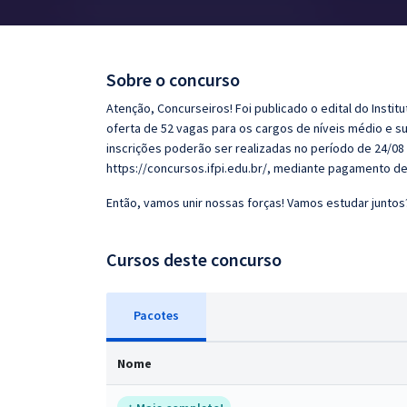
Pós
Graduação
Sobre o concurso
OAB
Atenção, Concurseiros! Foi publicado o edital do Instit
oferta de 52 vagas para os cargos de níveis médio e su
Mentorias
inscrições poderão ser realizadas no período de 24/08
https://concursos.ifpi.edu.br/, mediante pagamento de 
Questões grátis
Então, vamos unir nossas forças! Vamos estudar juntos
Conteúdo gratuito
Cursos deste concurso
Blog
Aprovados
Pacotes
Atendimento
Nome