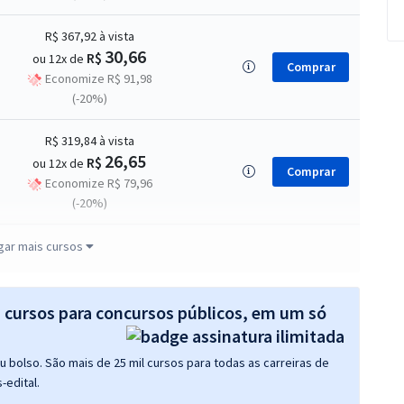
R$ 367,92
à vista
30,66
R$
ou 12x de
Comprar
Economize R$ 91,98
(-20%)
R$ 319,84
à vista
26,65
R$
ou 12x de
Comprar
Economize R$ 79,96
(-20%)
R$ 406,32
à vista
gar mais cursos
33,86
R$
ou 12x de
Comprar
Economize R$ 101,58
(-20%)
s cursos para concursos públicos, em um só
R$ 310,32
à vista
 bolso. São mais de 25 mil cursos para todas as carreiras de
25,86
R$
ou 12x de
Comprar
-edital.
Economize R$ 77,58