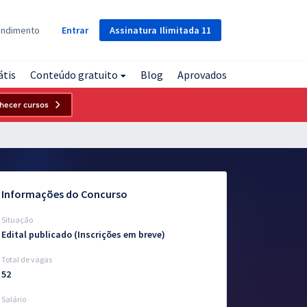
Assinatura
Ilimitada
11
endimento
Entrar
átis
Conteúdo gratuito
Blog
Aprovados
hecer cursos
Informações do Concurso
Situação
Edital publicado (Inscrições em breve)
Total de vagas
52
Salário