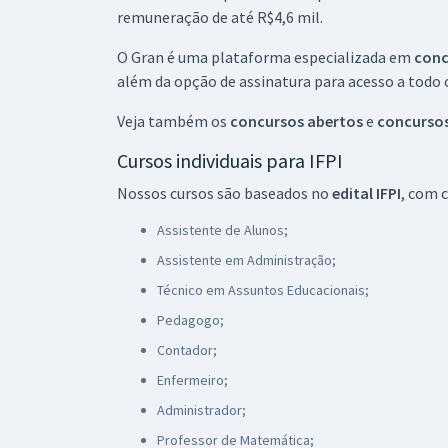
remuneração de até R$4,6 mil.
Técnico e Tecnológico (EBTT) - Inglês (Módulo
Especial)
O Gran é uma plataforma especializada em
conc
além da opção de assinatura para acesso a todo 
IFPI - Instituto Federal de Educação, Ciência e
Tecnologia do Piauí - Professor da Carreira do
Veja também os
concursos abertos
e
concursos
Ensino Básico, Técnico e Tecnológico (EBTT) -
Língua Portuguesa
Cursos individuais para IFPI
Nossos cursos são baseados no
edital IFPI
, com 
IFPI - Instituto Federal de Educação, Ciência e
Tecnologia do Piauí - Professor da Carreira do
Assistente de Alunos;
Ensino Básico, Técnico e Tecnológico (EBTT) -
Assistente em Administração;
Matemática
Técnico em Assuntos Educacionais;
Pedagogo;
IFPI - Instituto Federal de Educação, Ciência e
Tecnologia do Piauí - Professor da Carreira do
Contador;
Ensino Básico, Técnico e Tecnológico (EBTT) -
Enfermeiro;
Química
Administrador;
IFPI - Instituto Federal de Educação, Ciência e
Professor de Matemática;