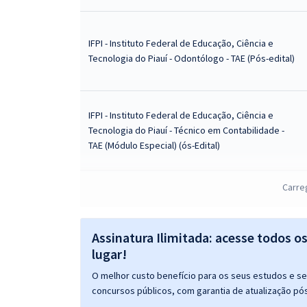
IFPI - Instituto Federal de Educação, Ciência e
Tecnologia do Piauí - Odontólogo - TAE (Pós-edital)
IFPI - Instituto Federal de Educação, Ciência e
Tecnologia do Piauí - Técnico em Contabilidade -
TAE (Módulo Especial) (ós-Edital)
Carre
IFPI - Instituto Federal de Educação, Ciência e
Tecnologia do Piauí - Conhecimentos Específicos
para Administrador - TAE (Pós-Edital)
Assinatura Ilimitada: acesse todos o
lugar!
IFPI - Instituto Federal de Educação, Ciência e
O melhor custo benefício para os seus estudos e seu
Tecnologia do Piauí - Conhecimentos Específicos
concursos públicos, com garantia de atualização pós
para o Cargo de Assistente em Administração - TAE