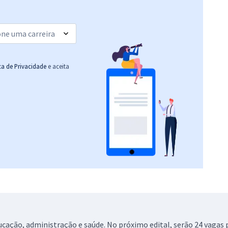
Economize R$ 89,96
(-20%)
R$ 271,84
à vista
22,65
R$
ou 12x de
Comprar
Economize R$ 67,96
ica de Privacidade
e aceita
(-20%)
R$ 311,84
à vista
25,99
R$
ou 12x de
Comprar
Economize R$ 77,96
(-20%)
R$ 303,84
à vista
25,32
R$
ou 12x de
Comprar
Economize R$ 75,96
(-20%)
R$ 271,84
à vista
22,65
ucação, administração e saúde. No próximo edital, serão 24 vaga
R$
ou 12x de