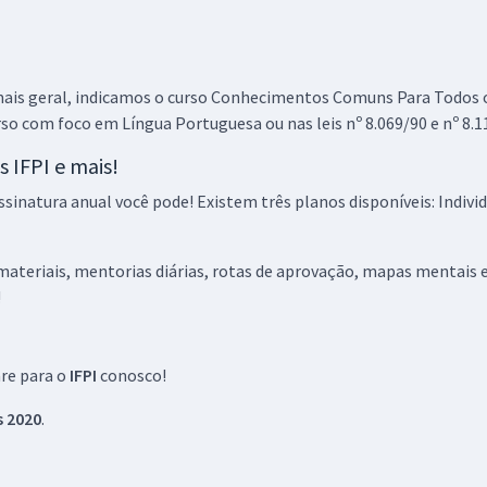
15,32
R$
ou 12x de
Comprar
Economize R$ 45,96
(-20%)
is geral, indicamos o curso Conhecimentos Comuns Para Todos os
R$ 335,84
à vista
rso com foco em Língua Portuguesa ou nas leis nº 8.069/90 e nº 8.1
27,99
R$
ou 12x de
Comprar
s IFPI e mais!
Economize R$ 83,96
(-20%)
ssinatura anual você pode! Existem três planos disponíveis: Indiv
R$ 311,84
à vista
ateriais, mentorias diárias, rotas de aprovação, mapas mentais e 
25,99
R$
ou 12x de
Comprar
!
Economize R$ 77,96
(-20%)
are para o
IFPI
conosco!
R$ 248,64
à vista
20,72
R$
ou 12x de
 2020
.
Comprar
Economize R$ 62,16
(-20%)